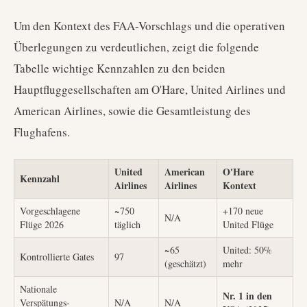
Um den Kontext des FAA-Vorschlags und die operativen
Überlegungen zu verdeutlichen, zeigt die folgende
Tabelle wichtige Kennzahlen zu den beiden
Hauptfluggesellschaften am O'Hare, United Airlines und
American Airlines, sowie die Gesamtleistung des
Flughafens.
United
American
O'Hare
Kennzahl
Airlines
Airlines
Kontext
Vorgeschlagene
~750
+170 neue
N/A
Flüge 2026
täglich
United Flüge
~65
United: 50%
Kontrollierte Gates
97
(geschätzt)
mehr
Nationale
Nr. 1 in den
Verspätungs-
N/A
N/A