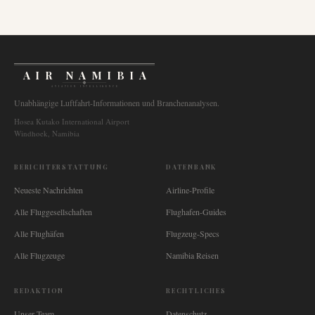
AIR NAMIBIA
AVIATION INTELLIGENCE
Unabhängige Luftfahrt-Informationen und Branchenanalysen.
Hosea Kutako International Airport
Windhoek, Namibia
BERICHTERSTATTUNG
DATENBANK
Neueste Nachrichten
Airline-Profile
Alle Fluggesellschaften
Flughafen-Guides
Alle Flughäfen
Flugzeug-Specs
Alle Flugzeuge
Namibia Reisen
REDAKTION
RECHTLICHES
Unser Team
Datenschutz