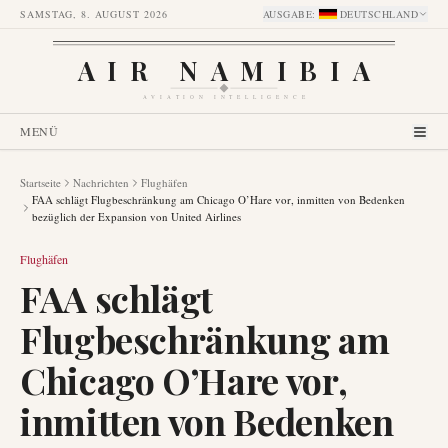
SAMSTAG, 8. AUGUST 2026
AUSGABE
:
DEUTSCHLAND
AIR NAMIBIA
AVIATION INTELLIGENCE
MENÜ
Startseite
Nachrichten
Flughäfen
FAA schlägt Flugbeschränkung am Chicago O’Hare vor, inmitten von Bedenken
bezüglich der Expansion von United Airlines
Flughäfen
FAA schlägt
Flugbeschränkung am
Chicago O’Hare vor,
inmitten von Bedenken