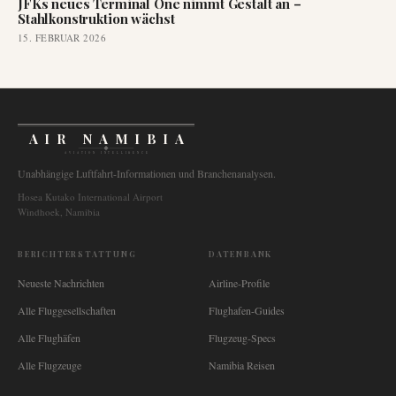
JFKs neues Terminal One nimmt Gestalt an –
Stahlkonstruktion wächst
15. FEBRUAR 2026
AIR NAMIBIA
AVIATION INTELLIGENCE
Unabhängige Luftfahrt-Informationen und Branchenanalysen.
Hosea Kutako International Airport
Windhoek, Namibia
BERICHTERSTATTUNG
DATENBANK
Neueste Nachrichten
Airline-Profile
Alle Fluggesellschaften
Flughafen-Guides
Alle Flughäfen
Flugzeug-Specs
Alle Flugzeuge
Namibia Reisen