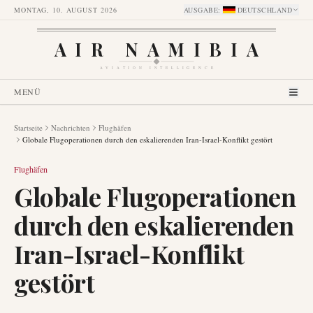
MONTAG, 10. AUGUST 2026
AUSGABE
:
DEUTSCHLAND
AIR NAMIBIA
AVIATION INTELLIGENCE
MENÜ
Startseite
Nachrichten
Flughäfen
Globale Flugoperationen durch den eskalierenden Iran-Israel-Konflikt gestört
Flughäfen
Globale Flugoperationen
durch den eskalierenden
Iran-Israel-Konflikt
gestört