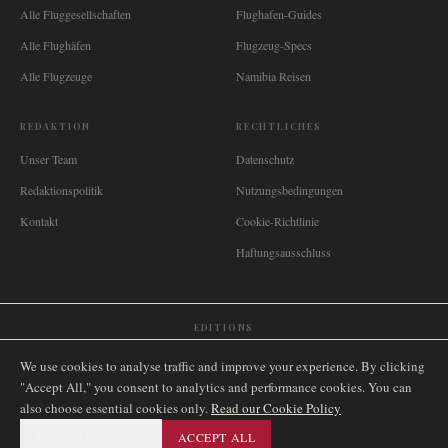
Alle Fluggesellschaften
Flughafen-Guides
Alle Flughäfen
Flugzeug-Specs
Alle Flugzeuge
Namibia Reisen
REDAKTION
RECHTLICHES
Unser Team
Datenschutz
Redaktionspolitik
Nutzungsbedingungen
Kontakt
Cookie-Richtlinie
Haftungsausschluss
EDITIONS
🌐
International
🇬🇧
United Kingdom
🇦🇺
Australia
🇨🇦
Canada
🇳🇿
New Zealand
We use cookies to analyse traffic and improve your experience. By clicking
🇿🇦
South Africa
🇸🇬
Singapore
🇩🇪
Deutschland
🇳🇱
Nederland
🇫🇷
France
"Accept All," you consent to analytics and performance cookies. You can
also choose essential cookies only.
🇮🇹
Italia
🇪🇸
España
🇧🇷
Brasil
Read our Cookie Policy
🇸🇪
Sverige
🇳🇴
Norge
🇩🇰
Danmark
ESSENTIAL ONLY
ACCEPT ALL