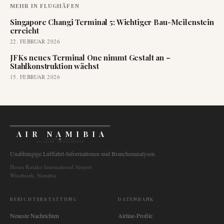
MEHR IN
FLUGHÄFEN
Singapore Changi Terminal 5: Wichtiger Bau-Meilenstein
erreicht
22. FEBRUAR 2026
JFKs neues Terminal One nimmt Gestalt an –
Stahlkonstruktion wächst
15. FEBRUAR 2026
AIR NAMIBIA
AVIATION INTELLIGENCE
Unabhängige Luftfahrt-Informationen und Branchenanalysen.
Hosea Kutako International Airport
Windhoek, Namibia
BERICHTERSTATTUNG
DATENBANK
Neueste Nachrichten
Airline-Profile