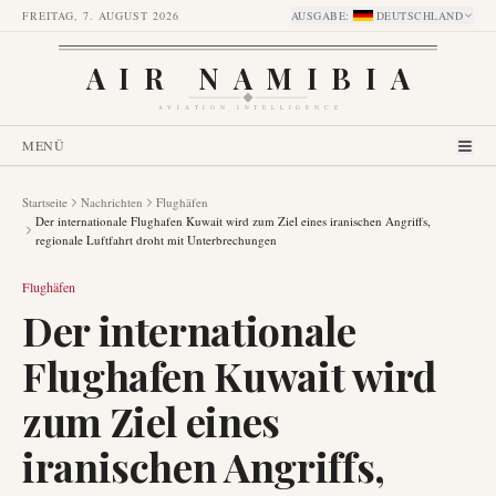
FREITAG, 7. AUGUST 2026
AUSGABE
:
DEUTSCHLAND
AIR NAMIBIA
AVIATION INTELLIGENCE
MENÜ
Startseite
Nachrichten
Flughäfen
Der internationale Flughafen Kuwait wird zum Ziel eines iranischen Angriffs,
regionale Luftfahrt droht mit Unterbrechungen
Flughäfen
Der internationale
Flughafen Kuwait wird
zum Ziel eines
iranischen Angriffs,