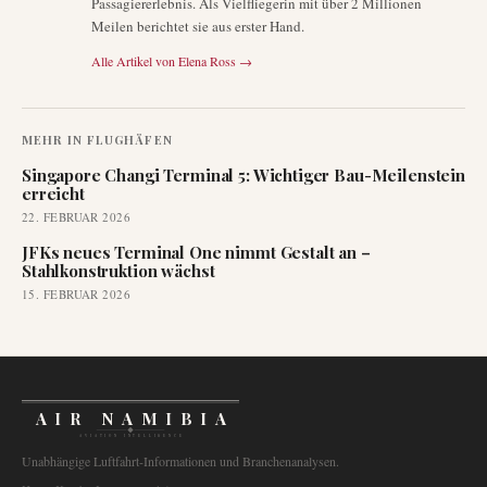
Passagiererlebnis. Als Vielfliegerin mit über 2 Millionen
Meilen berichtet sie aus erster Hand.
Alle Artikel von
Elena Ross
→
MEHR IN
FLUGHÄFEN
Singapore Changi Terminal 5: Wichtiger Bau-Meilenstein
erreicht
22. FEBRUAR 2026
JFKs neues Terminal One nimmt Gestalt an –
Stahlkonstruktion wächst
15. FEBRUAR 2026
AIR NAMIBIA
AVIATION INTELLIGENCE
Unabhängige Luftfahrt-Informationen und Branchenanalysen.