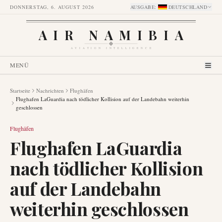
DONNERSTAG, 6. AUGUST 2026
AUSGABE
:
DEUTSCHLAND
AIR NAMIBIA
AVIATION INTELLIGENCE
MENÜ
Startseite
Nachrichten
Flughäfen
Flughafen LaGuardia nach tödlicher Kollision auf der Landebahn weiterhin
geschlossen
Flughäfen
Flughafen LaGuardia
nach tödlicher Kollision
auf der Landebahn
weiterhin geschlossen