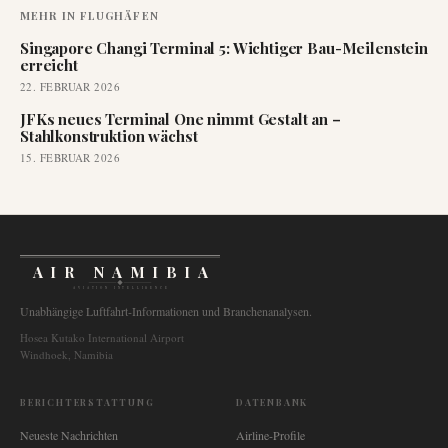
MEHR IN
FLUGHÄFEN
Singapore Changi Terminal 5: Wichtiger Bau-Meilenstein
erreicht
22. FEBRUAR 2026
JFKs neues Terminal One nimmt Gestalt an –
Stahlkonstruktion wächst
15. FEBRUAR 2026
AIR NAMIBIA
AVIATION INTELLIGENCE
Unabhängige Luftfahrt-Informationen und Branchenanalysen.
Hosea Kutako International Airport
Windhoek, Namibia
BERICHTERSTATTUNG
DATENBANK
Neueste Nachrichten
Airline-Profile