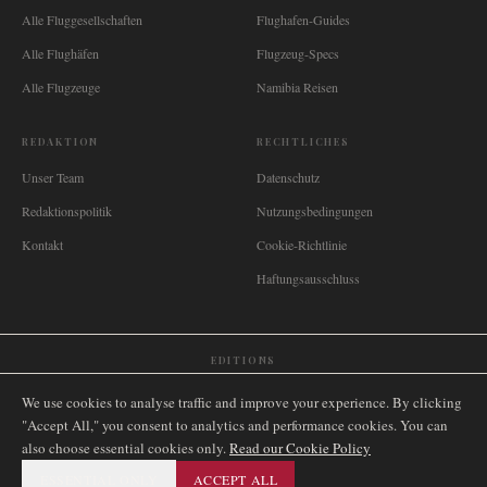
Alle Fluggesellschaften
Flughafen-Guides
Alle Flughäfen
Flugzeug-Specs
Alle Flugzeuge
Namibia Reisen
REDAKTION
RECHTLICHES
Unser Team
Datenschutz
Redaktionspolitik
Nutzungsbedingungen
Kontakt
Cookie-Richtlinie
Haftungsausschluss
EDITIONS
🌐
International
🇬🇧
United Kingdom
🇦🇺
Australia
🇨🇦
Canada
🇳🇿
New Zealand
We use cookies to analyse traffic and improve your experience. By clicking
🇿🇦
South Africa
🇸🇬
Singapore
🇩🇪
Deutschland
🇳🇱
Nederland
🇫🇷
France
"Accept All," you consent to analytics and performance cookies. You can
also choose essential cookies only.
🇮🇹
Italia
🇪🇸
España
🇧🇷
Brasil
Read our Cookie Policy
🇸🇪
Sverige
🇳🇴
Norge
🇩🇰
Danmark
ESSENTIAL ONLY
ACCEPT ALL