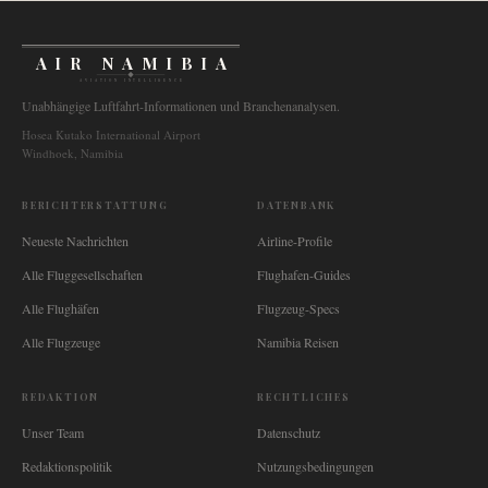
AIR NAMIBIA
AVIATION INTELLIGENCE
Unabhängige Luftfahrt-Informationen und Branchenanalysen.
Hosea Kutako International Airport
Windhoek, Namibia
BERICHTERSTATTUNG
DATENBANK
Neueste Nachrichten
Airline-Profile
Alle Fluggesellschaften
Flughafen-Guides
Alle Flughäfen
Flugzeug-Specs
Alle Flugzeuge
Namibia Reisen
REDAKTION
RECHTLICHES
Unser Team
Datenschutz
Redaktionspolitik
Nutzungsbedingungen