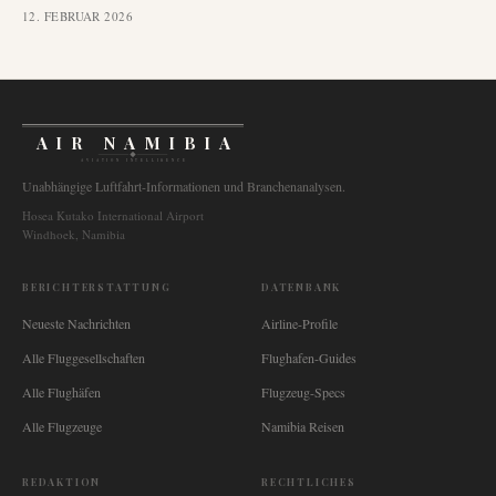
12. FEBRUAR 2026
AIR NAMIBIA
AVIATION INTELLIGENCE
Unabhängige Luftfahrt-Informationen und Branchenanalysen.
Hosea Kutako International Airport
Windhoek, Namibia
BERICHTERSTATTUNG
DATENBANK
Neueste Nachrichten
Airline-Profile
Alle Fluggesellschaften
Flughafen-Guides
Alle Flughäfen
Flugzeug-Specs
Alle Flugzeuge
Namibia Reisen
REDAKTION
RECHTLICHES