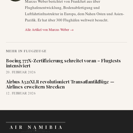
Marcus Weber berichtet von Frankfurt aus über
Flughafenentwicklung, Bodenabfertigung und
Luftfahrtinfrastruktur in Europa, dem Nahen Osten und Asien-
Pazifik. Er hat über 300 Flughäfen weltweit besucht.
Alle Artikel von
Marcus Weber
→
MEHR IN
FLUGZEUGE
Boeing 777X-Zertifizierung schreitet voran – Flugtests
intensiviert
20. FEBRUAR 2026
Airbus A321XLR revolutioniert Transatlantikflüge —
Airlines erweitern Strecken
12. FEBRUAR 2026
AIR NAMIBIA
AVIATION INTELLIGENCE