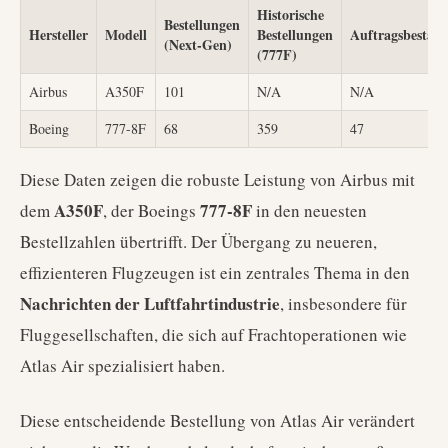
Historische
Bestellungen
Hersteller
Modell
Bestellungen
Auftragsbestan
(Next-Gen)
(777F)
Airbus
A350F
101
N/A
N/A
Boeing
777-8F
68
359
47
Diese Daten zeigen die robuste Leistung von Airbus mit
A350F
777-8F
dem
, der Boeings
in den neuesten
Bestellzahlen übertrifft. Der Übergang zu neueren,
effizienteren Flugzeugen ist ein zentrales Thema in den
Nachrichten der Luftfahrtindustrie
, insbesondere für
Fluggesellschaften, die sich auf Frachtoperationen wie
Atlas Air spezialisiert haben.
Diese entscheidende Bestellung von Atlas Air verändert