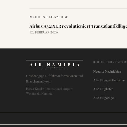
MEHR IN
FLUGZEUGE
Airbus A321XLR revolutioniert Transatlantikflüg
12. FEBRUAR 2026
BERICHTERSTATTU
AIR NAMIBIA
AVIATION INTELLIGENCE
Neueste Nachrichten
Unabhängige Luftfahrt-Informationen und
Alle Fluggesellschaften
Branchenanalysen.
Hosea Kutako International Airport
Alle Flughäfen
Windhoek, Namibia
Alle Flugzeuge