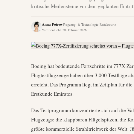
kritische Meilensteine vor dem geplanten Eintrit
Anna Petrov
Flugzeug- & Technologie-Redakteurin
Veröffentlicht
:
20. Februar 2026
Boeing hat bedeutende Fortschritte im 777X-Zert
Flugtestflugzeuge haben über 3.000 Testflüge abs
erreicht. Das Programm liegt im Zeitplan für di
Erstkunde Emirates.
Das Testprogramm konzentrierte sich auf die Va
Flugzeugs: die klappbaren Flügelspitzen, die 
größte kommerzielle Strahltriebwerk der Welt. Jü