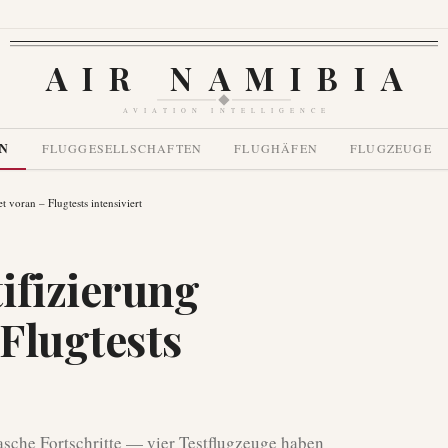
AIR NAMIBIA
AVIATION INTELLIGENCE
EN
FLUGGESELLSCHAFTEN
FLUGHÄFEN
FLUGZEUGE
t voran – Flugtests intensiviert
ifizierung
 Flugtests
sche Fortschritte — vier Testflugzeuge haben