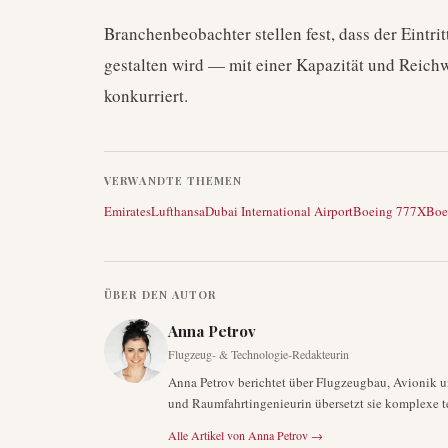
Branchenbeobachter stellen fest, dass der Eintr
gestalten wird — mit einer Kapazität und Reichw
konkurriert.
VERWANDTE THEMEN
Emirates
Lufthansa
Dubai International Airport
Boeing 777X
Boe
ÜBER DEN AUTOR
Anna Petrov
Flugzeug- & Technologie-Redakteurin
Anna Petrov berichtet über Flugzeugbau, Avionik u
und Raumfahrtingenieurin übersetzt sie komplexe t
Alle Artikel von
Anna Petrov
→