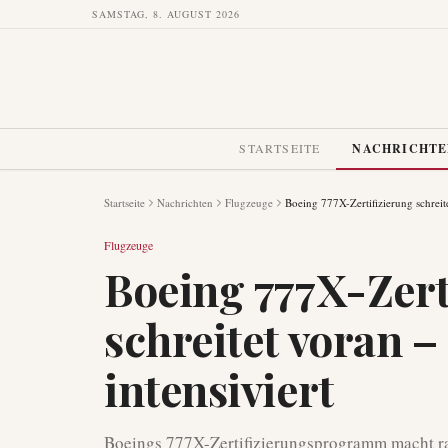
SAMSTAG, 8. AUGUST 2026
STARTSEITE
NACHRICHT
Startseite
Nachrichten
Flugzeuge
Boeing 777X-Zertifizierung schreite
Flugzeuge
Boeing 777X-Zert
schreitet voran –
intensiviert
Boeings 777X-Zertifizierungsprogramm macht ra