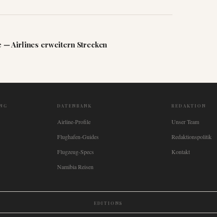
e — Airlines erweitern Strecken
NG
DATENBANK
REDAKTION
Airline-Profile
Unser Team
Flughafen-Guides
Redaktionspolitik
Flugzeug-Specs
Kontakt
Namibia Reisen
EDITIONS