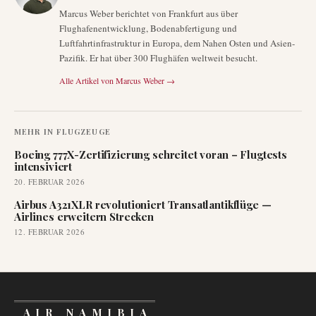
Marcus Weber berichtet von Frankfurt aus über
Flughafenentwicklung, Bodenabfertigung und
Luftfahrtinfrastruktur in Europa, dem Nahen Osten und Asien-
Pazifik. Er hat über 300 Flughäfen weltweit besucht.
Alle Artikel von
Marcus Weber
→
MEHR IN
FLUGZEUGE
Boeing 777X-Zertifizierung schreitet voran – Flugtests
intensiviert
20. FEBRUAR 2026
Airbus A321XLR revolutioniert Transatlantikflüge —
Airlines erweitern Strecken
12. FEBRUAR 2026
AIR NAMIBIA