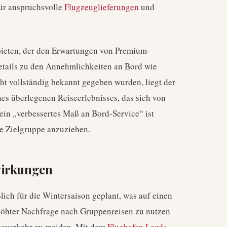
für anspruchsvolle
Flugzeuglieferungen
und
ubieten, der den Erwartungen von Premium-
etails zu den Annehmlichkeiten an Bord wie
ht vollständig bekannt gegeben wurden, liegt der
nes überlegenen Reiseerlebnisses, das sich von
ein „verbessertes Maß an Bord-Service“ ist
hre Zielgruppe anzuziehen.
wirkungen
lich für die Wintersaison geplant, was auf einen
rhöhter Nachfrage nach Gruppenreisen zu nutzen
severkehr zu meiden. Mit dem
Flughafen Leeds