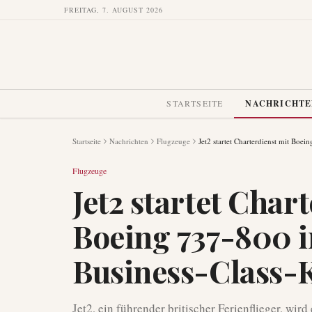
FREITAG, 7. AUGUST 2026
STARTSEITE
NACHRICHT
Startseite
Nachrichten
Flugzeuge
Jet2 startet Charterdienst mit Boei
Flugzeuge
Jet2 startet Char
Boeing 737-800 i
Business-Class-
Jet2, ein führender britischer Ferienflieger, wir