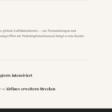
die globale Luftfahrtindustrie — aus Vorstandsetagen und
liger Pilot mit Verkehrspilotenlizenzen bringt er eine Insider-
gtests intensiviert
e — Airlines erweitern Strecken