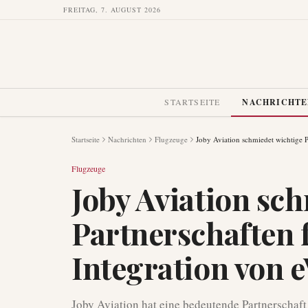
FREITAG, 7. AUGUST 2026
STARTSEITE
NACHRICHT
Startseite
Nachrichten
Flugzeuge
Joby Aviation schmiedet wichtige P
Flugzeuge
Joby Aviation sc
Partnerschaften f
Integration von 
Joby Aviation hat eine bedeutende Partnerschaft