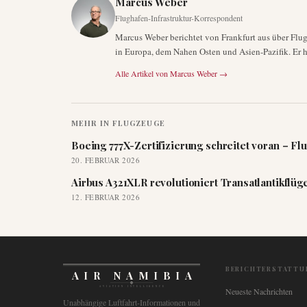
Marcus Weber
Flughafen-Infrastruktur-Korrespondent
Marcus Weber berichtet von Frankfurt aus über Flu
in Europa, dem Nahen Osten und Asien-Pazifik. Er h
Alle Artikel von
Marcus Weber
→
MEHR IN
FLUGZEUGE
Boeing 777X-Zertifizierung schreitet voran – Flu
20. FEBRUAR 2026
Airbus A321XLR revolutioniert Transatlantikflüg
12. FEBRUAR 2026
BERICHTERSTATTU
AIR NAMIBIA
AVIATION INTELLIGENCE
Neueste Nachrichten
Unabhängige Luftfahrt-Informationen und