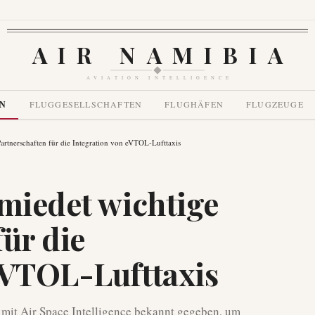
AIR NAMIBIA
AVIATION INTELLIGENCE
EN
FLUGGESELLSCHAFTEN
FLUGHÄFEN
FLUGZEUGE
artnerschaften für die Integration von eVTOL-Lufttaxis
hmiedet wichtige
ür die
eVTOL-Lufttaxis
 mit Air Space Intelligence bekannt gegeben, um