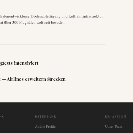
ghafenentwicklung, Bodenabfertigung und Luftfahrtinfrastruktur
at über 300 Flughäfen weltweit besucht.
gtests intensiviert
e — Airlines erweitern Strecken
NG
DATENBANK
REDAKTION
Airline-Profile
Unser Team