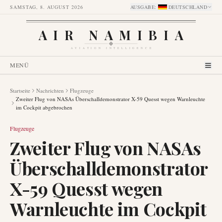
SAMSTAG, 8. AUGUST 2026
AUSGABE
:
DEUTSCHLAND
AIR NAMIBIA
AVIATION INTELLIGENCE
MENÜ
Startseite
Nachrichten
Flugzeuge
Zweiter Flug von NASAs Überschalldemonstrator X-59 Quesst wegen Warnleuchte
im Cockpit abgebrochen
Flugzeuge
Zweiter Flug von NASAs
Überschalldemonstrator
X-59 Quesst wegen
Warnleuchte im Cockpit