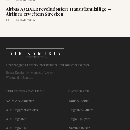
Airbus A321XLR revolutioniert Transatlantikflüge —
Airlines erweitern Strecken
12. FEBRUAR 2026
AIR NAMIBIA
AVIATION INTELLIGENCE
Unabhängige Luftfahrt-Informationen und Branchenanalysen.
Hosea Kutako International Airport
Windhoek, Namibia
BERICHTERSTATTUNG
DATENBANK
Neueste Nachrichten
Airline-Profile
Alle Fluggesellschaften
Flughafen-Guides
Alle Flughäfen
Flugzeug-Specs
Alle Flugzeuge
Namibia Reisen