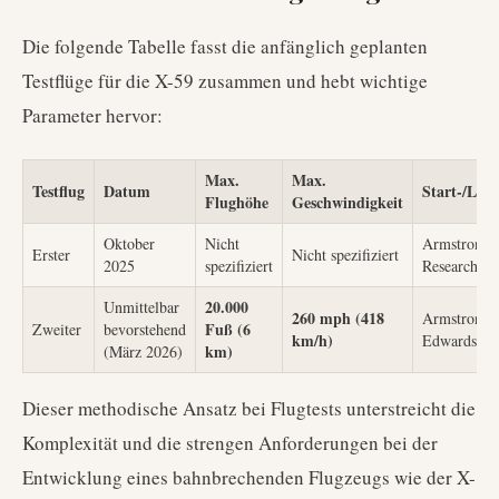
Die folgende Tabelle fasst die anfänglich geplanten
Testflüge für die X-59 zusammen und hebt wichtige
Parameter hervor:
Max.
Max.
Testflug
Datum
Start-/Lan
Flughöhe
Geschwindigkeit
Oktober
Nicht
Armstrong F
Erster
Nicht spezifiziert
2025
spezifiziert
Research Ce
20.000
Unmittelbar
260 mph (418
Armstrong /
Fuß (6
Zweiter
bevorstehend
km/h)
Edwards A
km)
(März 2026)
Dieser methodische Ansatz bei Flugtests unterstreicht die
Komplexität und die strengen Anforderungen bei der
Entwicklung eines bahnbrechenden Flugzeugs wie der X-