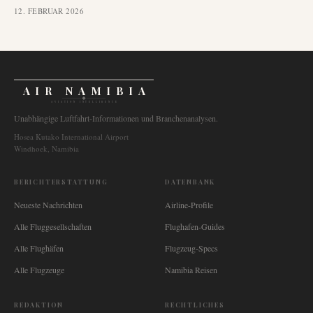
12. FEBRUAR 2026
AIR NAMIBIA
AVIATION INTELLIGENCE
Unabhängige Luftfahrt-Informationen und Branchenanalysen.
Hosea Kutako International Airport
Windhoek, Namibia
BERICHTERSTATTUNG
DATENBANK
Neueste Nachrichten
Airline-Profile
Alle Fluggesellschaften
Flughafen-Guides
Alle Flughäfen
Flugzeug-Specs
Alle Flugzeuge
Namibia Reisen
REDAKTION
RECHTLICHES