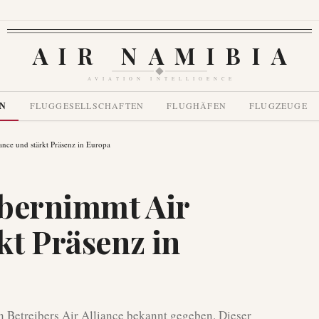
AIR NAMIBIA
AVIATION INTELLIGENCE
EN
FLUGGESELLSCHAFTEN
FLUGHÄFEN
FLUGZEUGE
iance und stärkt Präsenz in Europa
 übernimmt Air
kt Präsenz in
n Betreibers Air Alliance bekannt gegeben. Dieser