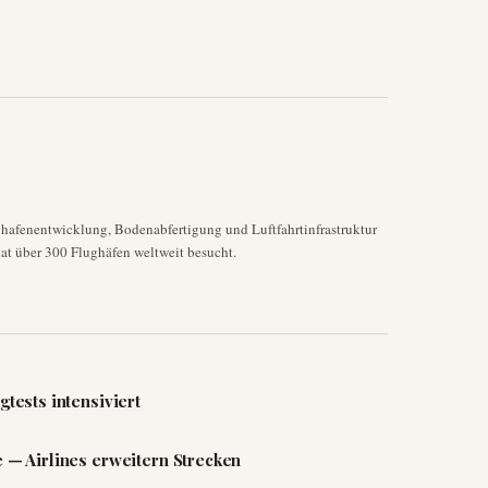
ghafenentwicklung, Bodenabfertigung und Luftfahrtinfrastruktur
at über 300 Flughäfen weltweit besucht.
gtests intensiviert
e — Airlines erweitern Strecken