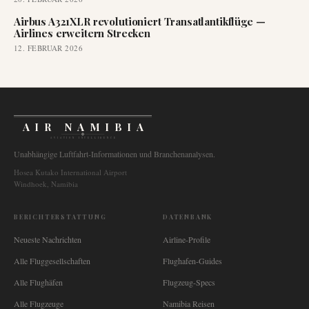
Airbus A321XLR revolutioniert Transatlantikflüge —
Airlines erweitern Strecken
12. FEBRUAR 2026
AIR NAMIBIA
AVIATION INTELLIGENCE
Unabhängige Luftfahrt-Informationen und Branchenanalysen.
Hosea Kutako International Airport
Windhoek, Namibia
BERICHTERSTATTUNG
DATENBANK
Neueste Nachrichten
Airline-Profile
Alle Fluggesellschaften
Flughafen-Guides
Alle Flughäfen
Flugzeug-Specs
Alle Flugzeuge
Namibia Reisen