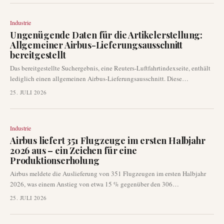
allein 89 Flugzeuge zu diesem Ergebnis beigetragen hat.
Industrie
Ungenügende Daten für die Artikelerstellung:
Allgemeiner Airbus-Lieferungsausschnitt
bereitgestellt
Das bereitgestellte Suchergebnis, eine Reuters-Luftfahrtindexseite, enthält
lediglich einen allgemeinen Airbus-Lieferungsausschnitt. Diese
Informationen reichen nicht aus, um einen umfassenden, faktischen und
25. JULI 2026
SEO-optimierten Artikel über die Luftfahrt zu erstellen. Um ein
veröffentlichungsreifes Werk zu produzieren, ist detaillierteres und
überprüfbares Quellenmaterial erforderlich.
Industrie
Airbus liefert 351 Flugzeuge im ersten Halbjahr
2026 aus – ein Zeichen für eine
Produktionserholung
Airbus meldete die Auslieferung von 351 Flugzeugen im ersten Halbjahr
2026, was einem Anstieg von etwa 15 % gegenüber den 306
Auslieferungen im ersten Halbjahr 2025 entspricht. Das Unternehmen
25. JULI 2026
lieferte im Juni zudem 89 Jets aus und trug damit zu einer anhaltenden
Erholung seiner Produktion bei. Diese Leistung ist ein entscheidendes