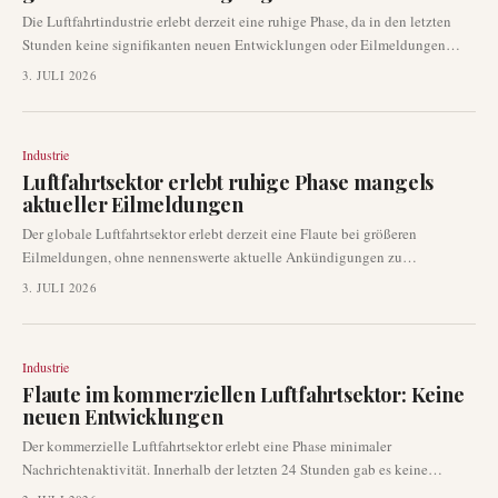
Die Luftfahrtindustrie erlebt derzeit eine ruhige Phase, da in den letzten
Stunden keine signifikanten neuen Entwicklungen oder Eilmeldungen
gemeldet wurden. Die Analyse der verfügbaren Daten deutet auf das Fehlen
3. JULI 2026
spezifischer luftfahrtbezogener Nachrichten zu Fluggesellschaften,
Flughäfen, Routen oder Flugzeugen hin, die die Kriterien für eine
verifizierbare, aktuelle Luftfahrtnachricht erfüllen würden.
Industrie
Luftfahrtsektor erlebt ruhige Phase mangels
aktueller Eilmeldungen
Der globale Luftfahrtsektor erlebt derzeit eine Flaute bei größeren
Eilmeldungen, ohne nennenswerte aktuelle Ankündigungen zu
Fluggesellschaften, Flughafenbetrieb oder Flugzeugentwicklungen.
3. JULI 2026
Während langfristige Analysen und Branchenausblicke verfügbar sind,
mangelt es deutlich an unmittelbaren, frischen Ereignissen, über die
berichtet werden könnte.
Industrie
Flaute im kommerziellen Luftfahrtsektor: Keine
neuen Entwicklungen
Der kommerzielle Luftfahrtsektor erlebt eine Phase minimaler
Nachrichtenaktivität. Innerhalb der letzten 24 Stunden gab es keine
signifikanten Entwicklungen bezüglich Fluggesellschaften, Flughäfen,