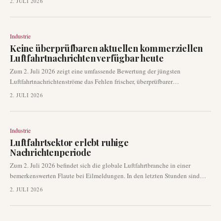
2. JULI 2026
Strecken oder Flugzeugen. Die prominenteste luftfahrtbezogene
Schlagzeile der letzten Zeit betraf ein politisches Ereignis und nicht den
kommerziellen Flugbetrieb.
Industrie
Keine überprüfbaren aktuellen kommerziellen
Luftfahrtnachrichten verfügbar heute
Zum 2. Juli 2026 zeigt eine umfassende Bewertung der jüngsten
Luftfahrtnachrichtenströme das Fehlen frischer, überprüfbarer
kommerzieller Luftfahrtgeschichten, die zur Veröffentlichung geeignet
2. JULI 2026
wären. Dies beinhaltet einen bemerkenswerten Mangel an Berichten über
neue Flugrouten, Flugzeugbestellungen oder Flughafenerweiterungen. Die
verfügbaren Informationen beziehen sich hauptsächlich auf militärische
Industrie
und geopolitische Ereignisse oder bereits behandelte Geschichten.
Luftfahrtsektor erlebt ruhige
Nachrichtenperiode
Zum 2. Juli 2026 befindet sich die globale Luftfahrtbranche in einer
bemerkenswerten Flaute bei Eilmeldungen. In den letzten Stunden sind
keine überprüfbaren neuen Entwicklungen bezüglich des Flugbetriebs,
2. JULI 2026
Flugzeugbestellungen oder der Einführung neuer Strecken aufgetaucht.
Diese Periode minimaler signifikanter Ankündigungen ist in allen großen
Luftfahrt-Nachrichtenquellen konsistent.