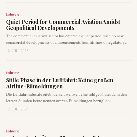
oder als ungeeignet erachtet wurden, waren die Hauptergebnisse.
Industrie
Quiet Period for Commercial Aviation Amidst
Geopolitical Developments
The commercial aviation sector has entered a quiet period, with no new
commercial developments or announcements from airlines or regulatory
bodies in the past few hours. This comes as broader geopolitical events,
12. JULI 2026
specifically the situation in the Strait of Hormuz, are impacting
international affairs. While these events could influence future airline
operations, no immediate aviation-specific changes have been confirmed
Industrie
by carriers.
Stille Phase in der Luftfahrt: Keine großen
Airline-Eilmeldungen
Die Luftfahrtindustrie erlebt derzeit weltweit eine ruhige Phase, da in den
letzten Stunden keine nennenswerten Eilmeldungen bezüglich
Fluggesellschaften aufgetaucht sind. Trotz umfassender Suchen nach
12. JULI 2026
verifizierbaren und aktuellen Berichten wurden keine größeren
Entwicklungen festgestellt, die die strengen Veröffentlichungskriterien
erfüllen würden. Dies deutet auf eine vorübergehende Flaute bei den
Industrie
Schlagzeilen-relevanten Luftfahrtereignissen hin.