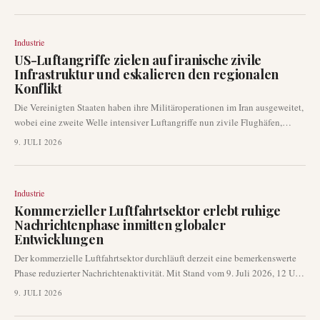
Schlüsselprogramme wie den A320neo, A330neo und A350 erheblich zu
verzögern. Fluggesellschaften wie Delta Air Lines, Lufthansa und Air
France gehören zu denjenigen mit ausstehenden Lieferungen, die gefährdet
Industrie
sind.
US-Luftangriffe zielen auf iranische zivile
Infrastruktur und eskalieren den regionalen
Konflikt
Die Vereinigten Staaten haben ihre Militäroperationen im Iran ausgeweitet,
wobei eine zweite Welle intensiver Luftangriffe nun zivile Flughäfen,
Häfen und Eisenbahnen zum Ziel hat. Diese Eskalation folgt auf erhöhte
9. JULI 2026
Spannungen in der Straße von Hormus und hat Vergeltungsraketenangriffe
aus dem Iran ausgelöst, die die Region weiter destabilisieren.
Industrie
Kommerzieller Luftfahrtsektor erlebt ruhige
Nachrichtenphase inmitten globaler
Entwicklungen
Der kommerzielle Luftfahrtsektor durchläuft derzeit eine bemerkenswerte
Phase reduzierter Nachrichtenaktivität. Mit Stand vom 9. Juli 2026, 12 Uhr
UTC, gibt es keine wesentlichen neuen Entwicklungen bezüglich des
9. JULI 2026
Flugbetriebs, der Flughafeninfrastruktur, der Einführung neuer Routen oder
regulatorischer Änderungen zu vermelden. Diese Flaute folgt einem Muster