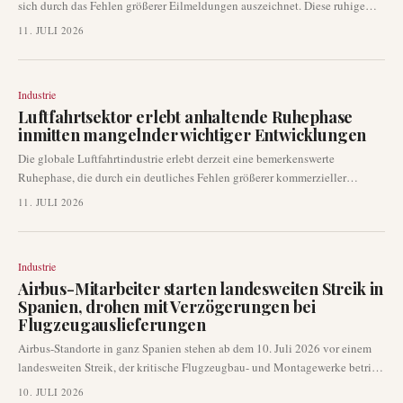
sich durch das Fehlen größerer Eilmeldungen auszeichnet. Diese ruhige
Phase deutet eher auf eine operative Stabilität als auf unmittelbare,
11. JULI 2026
signifikante Störungen oder Ankündigungen hin. Branchenbeobachter
stellen das Ausbleiben großer Schlagzeilen von Fluggesellschaften,
Flughäfen und Herstellern fest.
Industrie
Luftfahrtsektor erlebt anhaltende Ruhephase
inmitten mangelnder wichtiger Entwicklungen
Die globale Luftfahrtindustrie erlebt derzeit eine bemerkenswerte
Ruhephase, die durch ein deutliches Fehlen größerer kommerzieller
Entwicklungen oder Eilmeldungen gekennzeichnet ist. Diese Flaute hält
11. JULI 2026
seit mehreren Tagen an und deutet auf eine Pause bei wichtigen
Ankündigungen bezüglich neuer Routen, Flugzeuglieferungen oder
regulatorischer Änderungen hin.
Industrie
Airbus-Mitarbeiter starten landesweiten Streik in
Spanien, drohen mit Verzögerungen bei
Flugzeugauslieferungen
Airbus-Standorte in ganz Spanien stehen ab dem 10. Juli 2026 vor einem
landesweiten Streik, der kritische Flugzeugbau- und Montagewerke betrifft.
Diese Arbeitskampfmaßnahme droht, die Flugzeuglieferungen für
10. JULI 2026