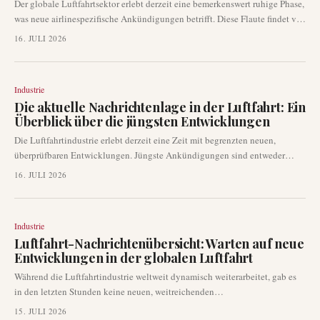
Der globale Luftfahrtsektor erlebt derzeit eine bemerkenswert ruhige Phase,
was neue airlinespezifische Ankündigungen betrifft. Diese Flaute findet vor
dem Hintergrund anhaltender geopolitischer Spannungen statt, die
16. JULI 2026
weiterhin operative Entscheidungen und die Luftraumverwaltung
beeinflussen. Das Fehlen neuer Entwicklungen deutet darauf hin, dass die
Branche sich eher auf bestehende Herausforderungen als auf neue
Industrie
Initiativen konzentriert.
Die aktuelle Nachrichtenlage in der Luftfahrt: Ein
Überblick über die jüngsten Entwicklungen
Die Luftfahrtindustrie erlebt derzeit eine Zeit mit begrenzten neuen,
überprüfbaren Entwicklungen. Jüngste Ankündigungen sind entweder
veraltet oder beziehen sich auf wiederkehrende geopolitische Spannungen.
16. JULI 2026
Dieses Briefing bietet einen Überblick über die aktuelle
Nachrichtenlandschaft.
Industrie
Luftfahrt-Nachrichtenübersicht: Warten auf neue
Entwicklungen in der globalen Luftfahrt
Während die Luftfahrtindustrie weltweit dynamisch weiterarbeitet, gab es
in den letzten Stunden keine neuen, weitreichenden
Nachrichtenentwicklungen. Obwohl in den letzten Tagen mehrere
15. JULI 2026