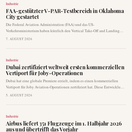
Industrie
FAA-gestützter V-PAR-Testbereich in Oklahoma
City gestartet
Die Federal Aviation Administration (FAA) und das US-
Verkehrsministerium haben kürzlich den Vertical Take-Off and Landing
Procedures and Analysis Range (V-PAR) im Mike Monroney Aeronautical
7. AUGUST 2026
Center in Oklahoma City eingeweiht. Diese neue Einrichtung soll die
Forschung zur fortgeschrittenen Luftmobilität und die Entwicklung
entscheidender Verfahren für den vertikalen Start und die vertikale
Industrie
Landung (VTOL) erheblich vorantreiben.
Dubai zertifiziert weltweit ersten kommerziellen
Vertiport für Joby-Operationen
Dubai hat eine globale Premiere erzielt, indem es einen kommerziellen
Vertiport für Joby Aviation-Operationen zertifiziert hat. Diese Entwicklung
stellt einen entscheidenden Fortschritt für den Sektor der fortschrittlichen
5. AUGUST 2026
Luftmobilität dar und überführt die Lufttaxi-Infrastruktur von der Planung
in die zertifizierte Betriebsreife. Die Zertifizierung wird voraussichtlich die
Einführung von Lufttaxi-Diensten in der Golfregion beschleunigen.
Industrie
Airbus liefert 351 Flugzeuge im 1. Halbjahr 2026
aus und übertrifft das Vorjahr