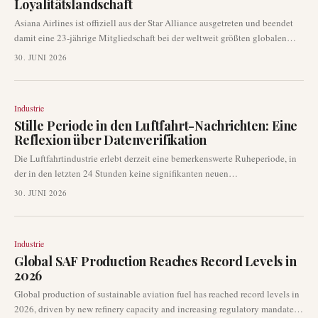
Loyalitätslandschaft
Asiana Airlines ist offiziell aus der Star Alliance ausgetreten und beendet
damit eine 23-jährige Mitgliedschaft bei der weltweit größten globalen
Luftfahrtallianz. Diese bedeutende Entwicklung, die am 30. Juni 2026
30. JUNI 2026
bekannt gegeben wurde, wird unmittelbare Änderungen für über 15
Millionen Vielflieger von Asiana mit sich bringen und die internationalen
Routenpartnerschaften neu gestalten.
Industrie
Stille Periode in den Luftfahrt-Nachrichten: Eine
Reflexion über Datenverifikation
Die Luftfahrtindustrie erlebt derzeit eine bemerkenswerte Ruheperiode, in
der in den letzten 24 Stunden keine signifikanten neuen
fluggesellschaftsspezifischen Ereignisse, Routenstarts oder
30. JUNI 2026
Flugzeugentwicklungen gemeldet wurden. Diese Flaute verdeutlicht die
anhaltenden Herausforderungen bei der Echtzeit-Nachrichtenverifikation
und die Abhängigkeit von glaubwürdigen, primären Quellen, um
Industrie
Interessengruppen und die Öffentlichkeit zu informieren.
Global SAF Production Reaches Record Levels in
2026
Global production of sustainable aviation fuel has reached record levels in
2026, driven by new refinery capacity and increasing regulatory mandates