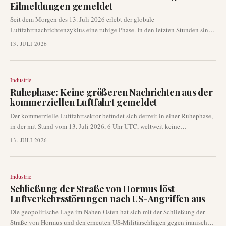
Eilmeldungen gemeldet
Luftfahrtindustrie.
Seit dem Morgen des 13. Juli 2026 erlebt der globale
Luftfahrtnachrichtenzyklus eine ruhige Phase. In den letzten Stunden sind
keine größeren Eilmeldungen mit überprüfbaren Fakten bezüglich des
13. JULI 2026
kommerziellen Flugbetriebs, signifikanter Störungen oder bestätigter
Zwischenfälle aufgetaucht. Dies führt zu einer vorübergehenden Pause in
der Berichterstattung über neue Entwicklungen in der Luftfahrtindustrie.
Industrie
Ruhephase: Keine größeren Nachrichten aus der
kommerziellen Luftfahrt gemeldet
Der kommerzielle Luftfahrtsektor befindet sich derzeit in einer Ruhephase,
in der mit Stand vom 13. Juli 2026, 6 Uhr UTC, weltweit keine
signifikanten neuen Entwicklungen oder Eilmeldungen berichtet wurden.
13. JULI 2026
Dies gilt für den Flugbetrieb, Flugzeugvorfälle und regulatorische
Maßnahmen. Eine Analyse zahlreicher Nachrichtenquellen bestätigt das
Fehlen bemerkenswerter Ereignisse.
Industrie
Schließung der Straße von Hormus löst
Luftverkehrsstörungen nach US-Angriffen aus
Die geopolitische Lage im Nahen Osten hat sich mit der Schließung der
Straße von Hormus und den erneuten US-Militärschlägen gegen iranische