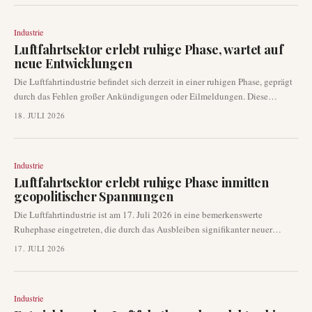
Flugverkehrs in ganz Indien zu fördern. Die Unterstützung wird
schrittweise und degressiv umgesetzt.
Industrie
Luftfahrtsektor erlebt ruhige Phase, wartet auf
neue Entwicklungen
Die Luftfahrtindustrie befindet sich derzeit in einer ruhigen Phase, geprägt
durch das Fehlen großer Ankündigungen oder Eilmeldungen. Diese
Periode folgt einem Trend wiederverwerteter oder veralteter Schlagzeilen in
18. JULI 2026
jüngsten Berichten, was auf eine vorübergehende Flaute neuer
überprüfbarer Informationen hindeutet. Branchenbeobachter warten auf
frische Entwicklungen, während der Sektor diese ruhigere Phase durchläuft.
Industrie
Luftfahrtsektor erlebt ruhige Phase inmitten
geopolitischer Spannungen
Die Luftfahrtindustrie ist am 17. Juli 2026 in eine bemerkenswerte
Ruhephase eingetreten, die durch das Ausbleiben signifikanter neuer
Entwicklungen im Airline-Bereich gekennzeichnet ist. Diese Flaute
17. JULI 2026
ereignet sich vor dem Hintergrund anhaltender geopolitischer Spannungen,
einschließlich fortgesetzter militärischer Aktionen zwischen den USA und
dem Iran sowie zuvor verhängter Luftraumbeschränkungen. Die einzige
Industrie
gemeldete operative Störung war die Annullierung von Etihad Airways-