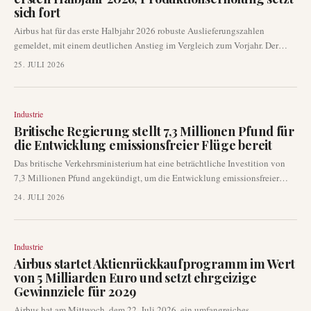
sich fort
Airbus hat für das erste Halbjahr 2026 robuste Auslieferungszahlen
gemeldet, mit einem deutlichen Anstieg im Vergleich zum Vorjahr. Der
europäische Flugzeughersteller lieferte 351 Flugzeuge aus, was eine
25. JULI 2026
anhaltend starke Erholung seiner Produktionsleistung signalisiert. Allein
im Juni wurden 89 Flugzeuge ausgeliefert und 71 neue Aufträge registriert.
Industrie
Britische Regierung stellt 7,3 Millionen Pfund für
die Entwicklung emissionsfreier Flüge bereit
Das britische Verkehrsministerium hat eine beträchtliche Investition von
7,3 Millionen Pfund angekündigt, um die Entwicklung emissionsfreier
Flugtechnologien voranzutreiben. Diese Mittel, die an acht innovative
24. JULI 2026
britische Unternehmen verteilt werden, sollen Testflüge für
Elektroflugzeuge, Flugtaxis und wasserstoffbetriebene Flugzeuge in ganz
Großbritannien beschleunigen.
Industrie
Airbus startet Aktienrückkaufprogramm im Wert
von 5 Milliarden Euro und setzt ehrgeizige
Gewinnziele für 2029
Airbus hat am Mittwoch, dem 22. Juli 2026, ein umfangreiches