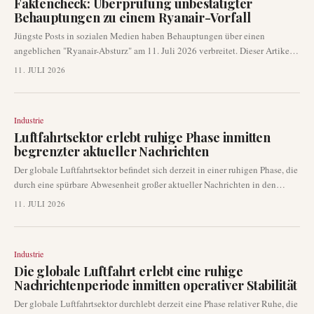
Faktencheck: Überprüfung unbestätigter
Behauptungen zu einem Ryanair-Vorfall
Jüngste Posts in sozialen Medien haben Behauptungen über einen
angeblichen "Ryanair-Absturz" am 11. Juli 2026 verbreitet. Dieser Artikel
untersucht diese unbestätigten Berichte vor dem Hintergrund
11. JULI 2026
glaubwürdiger Luftfahrtberichterstattung, die kein solches Ereignis
bestätigt hat. Er unterstreicht die entscheidende Notwendigkeit der
Überprüfung in sich schnell entwickelnden Nachrichtenzyklen,
Industrie
insbesondere in Bezug auf die Flugsicherheit.
Luftfahrtsektor erlebt ruhige Phase inmitten
begrenzter aktueller Nachrichten
Der globale Luftfahrtsektor befindet sich derzeit in einer ruhigen Phase, die
durch eine spürbare Abwesenheit großer aktueller Nachrichten in den
letzten Tagen gekennzeichnet ist. Die Analyse von Branchenquellen deutet
11. JULI 2026
auf weniger bedeutende Entwicklungen und Ankündigungen hin. Dieser
Trend deutet auf eine vorübergehende Flaute bei beispiellosen
Betriebsänderungen oder bahnbrechenden technologischen Einführungen
Industrie
bei Fluggesellschaften und Herstellern weltweit hin.
Die globale Luftfahrt erlebt eine ruhige
Nachrichtenperiode inmitten operativer Stabilität
Der globale Luftfahrtsektor durchlebt derzeit eine Phase relativer Ruhe, die