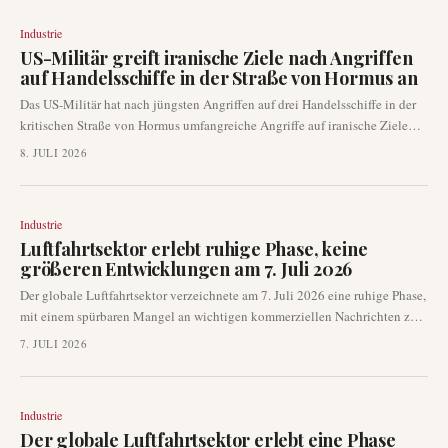
jüngster ruhiger Phasen in der Branche.
Industrie
US-Militär greift iranische Ziele nach Angriffen
auf Handelsschiffe in der Straße von Hormus an
Das US-Militär hat nach jüngsten Angriffen auf drei Handelsschiffe in der
kritischen Straße von Hormus umfangreiche Angriffe auf iranische Ziele
durchgeführt. Diese Aktionen, die laut Central Command darauf abzielen,
8. JULI 2026
erhebliche Kosten zu verursachen, signalisieren eine massive Eskalation
trotz eines kürzlich zwischen den beiden Nationen geschlossenen
Waffenstillstands.
Industrie
Luftfahrtsektor erlebt ruhige Phase, keine
größeren Entwicklungen am 7. Juli 2026
Der globale Luftfahrtsektor verzeichnete am 7. Juli 2026 eine ruhige Phase,
mit einem spürbaren Mangel an wichtigen kommerziellen Nachrichten zu
Fluggesellschaften, Flughäfen oder Flugzeugen. Dies folgt einem breiteren
7. JULI 2026
Trend begrenzter signifikanter Entwicklungen in den letzten Tagen und
bestätigt frühere Anzeichen eines ruhigeren Nachrichtenzyklus.
Branchenbeobachter stellen die Abwesenheit neuer Routen,
Industrie
Flottenänderungen oder größerer betrieblicher Verschiebungen fest.
Der globale Luftfahrtsektor erlebt eine Phase