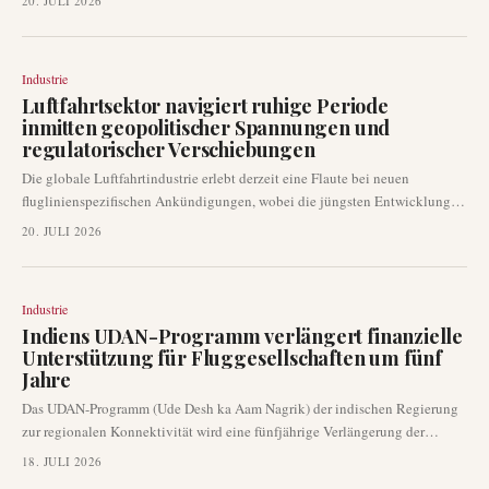
20. JULI 2026
Flugzeugbestellungen und die Schließung von Flughafenlandebahnen
werden weiterhin ohne wesentlich neue Informationen diskutiert. Die
Aufmerksamkeit richtet sich nun auf bevorstehende Ankündigungen, die
Industrie
neue Dynamiken in den Sektor bringen könnten.
Luftfahrtsektor navigiert ruhige Periode
inmitten geopolitischer Spannungen und
regulatorischer Verschiebungen
Die globale Luftfahrtindustrie erlebt derzeit eine Flaute bei neuen
fluglinienspezifischen Ankündigungen, wobei die jüngsten Entwicklungen
größtenteils von geopolitischen Spannungen und bedeutenden
20. JULI 2026
regulatorischen Änderungen dominiert werden. Diese ruhige Periode ist
geprägt von der Wiederherstellung der Zertifizierungsbefugnis von Boeing
durch die Federal Aviation Administration (FAA) und einer erheblichen
Industrie
Flugzeugbestellung chinesischer Fluggesellschaften bei Airbus, vor dem
Indiens UDAN-Programm verlängert finanzielle
Hintergrund eskalierender militärischer Auseinandersetzungen in der
Unterstützung für Fluggesellschaften um fünf
Golfregion.
Jahre
Das UDAN-Programm (Ude Desh ka Aam Nagrik) der indischen Regierung
zur regionalen Konnektivität wird eine fünfjährige Verlängerung der
finanziellen Unterstützung für Fluggesellschaften erhalten. Diese
18. JULI 2026
fortgesetzte Unterstützung zielt darauf ab, die Entwicklung des regionalen