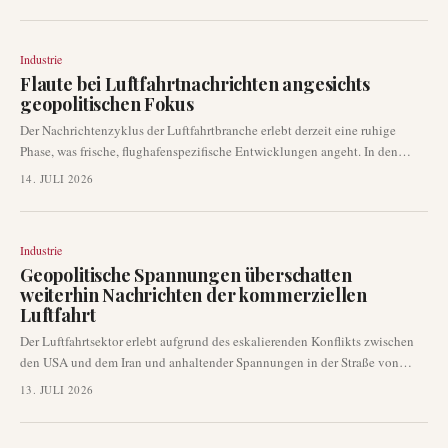
bedeutende Ereignisse stattgefunden haben, fallen diese entweder nicht in
das unmittelbare Berichtsfenster oder wurden bereits behandelt. Der Fokus
liegt weiterhin auf laufenden betrieblichen Anpassungen und
Industrie
technologischen Fortschritten innerhalb des Sektors.
Flaute bei Luftfahrtnachrichten angesichts
geopolitischen Fokus
Der Nachrichtenzyklus der Luftfahrtbranche erlebt derzeit eine ruhige
Phase, was frische, flughafenspezifische Entwicklungen angeht. In den
letzten Stunden dominierten geopolitische Narrative, die neue
14. JULI 2026
Ankündigungen einzelner Flughäfen in den Hintergrund drängten. Dieser
Trend verdeutlicht, wie umfassendere globale Ereignisse den Fokus des
Luftfahrtjournalismus erheblich beeinflussen können.
Industrie
Geopolitische Spannungen überschatten
weiterhin Nachrichten der kommerziellen
Luftfahrt
Der Luftfahrtsektor erlebt aufgrund des eskalierenden Konflikts zwischen
den USA und dem Iran und anhaltender Spannungen in der Straße von
Hormus eine anhaltende Phase gedämpfter kommerzieller Nachrichten.
13. JULI 2026
Jüngste globale Ereignisse haben typische Airline-Entwicklungen in den
Schatten gestellt, wobei in den letzten sechs Stunden keine neuen,
bedeutenden luftfahrtspezifischen Meldungen bekannt wurden.