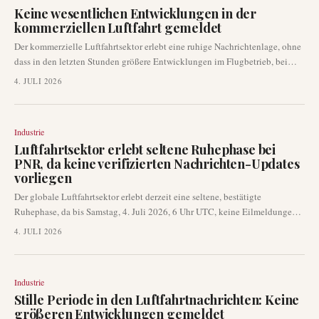
innerhalb der Branche hin.
Keine wesentlichen Entwicklungen in der
kommerziellen Luftfahrt gemeldet
Der kommerzielle Luftfahrtsektor erlebt eine ruhige Nachrichtenlage, ohne
dass in den letzten Stunden größere Entwicklungen im Flugbetrieb, bei
Routenerweiterungen oder Flugzeugankündigungen gemeldet wurden.
4. JULI 2026
Während verschiedene luftfahrtbezogene Ereignisse stattgefunden haben,
betrifft keines davon direkt die kommerzielle Fluggesellschaftsbranche.
Industrie
Luftfahrtsektor erlebt seltene Ruhephase bei
PNR, da keine verifizierten Nachrichten-Updates
vorliegen
Der globale Luftfahrtsektor erlebt derzeit eine seltene, bestätigte
Ruhephase, da bis Samstag, 4. Juli 2026, 6 Uhr UTC, keine Eilmeldungen
oder signifikanten Entwicklungen von glaubwürdigen Branchenquellen
4. JULI 2026
gemeldet wurden. Eine umfassende Überwachung verschiedener
Nachrichtenagenturen hat das Fehlen neuer operativer Ankündigungen,
Flottenänderungen oder regulatorischer Updates ergeben. Dies markiert
Industrie
eine bemerkenswerte Ruhe in einer ansonsten dynamischen Branche.
Stille Periode in den Luftfahrtnachrichten: Keine
größeren Entwicklungen gemeldet