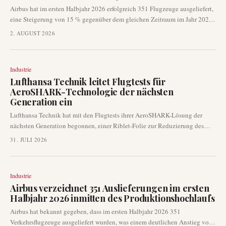
Airbus hat im ersten Halbjahr 2026 erfolgreich 351 Flugzeuge ausgeliefert,
eine Steigerung von 15 % gegenüber dem gleichen Zeitraum im Jahr 2025.
Diese robuste Leistung, zu der 89 Auslieferungen im Juni gehörten, deutet
2. AUGUST 2026
auf eine anhaltende Erholung der Produktions- und Auslieferungsdynamik
des Herstellers hin. Die Zahlen sind ein wichtiger Indikator für den
globalen kommerziellen Luftfahrtmarkt und beeinflussen die
Industrie
Flottenplanung und die Aussichten der Zulieferer.
Lufthansa Technik leitet Flugtests für
AeroSHARK-Technologie der nächsten
Generation ein
Lufthansa Technik hat mit den Flugtests ihrer AeroSHARK-Lösung der
nächsten Generation begonnen, einer Riblet-Folie zur Reduzierung des
aerodynamischen Luftwiderstands. Diese Tests werden an einem operativen
31. JULI 2026
Flugzeug einer Fluggesellschaft durchgeführt, um das aktualisierte Design
unter realen Bedingungen zu validieren und die anhaltenden Prioritäten
der Fluggesellschaften hinsichtlich Treibstoffeffizienz und
Industrie
Emissionsreduzierung zu berücksichtigen.
Airbus verzeichnet 351 Auslieferungen im ersten
Halbjahr 2026 inmitten des Produktionshochlaufs
Airbus hat bekannt gegeben, dass im ersten Halbjahr 2026 351
Verkehrsflugzeuge ausgeliefert wurden, was einem deutlichen Anstieg von