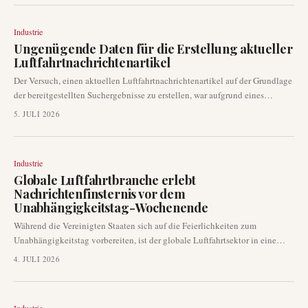
gefunden, aber keine spezifischen, neuen Entwicklungen in der Luftfahrt,
über die berichtet werden könnte.
Industrie
Ungenügende Daten für die Erstellung aktueller
Luftfahrtnachrichtenartikel
Der Versuch, einen aktuellen Luftfahrtnachrichtenartikel auf der Grundlage
der bereitgestellten Suchergebnisse zu erstellen, war aufgrund eines
erheblichen Mangels an relevanten und aktuellen Luftfahrtinhalten
5. JULI 2026
erfolglos. Die verfügbaren Daten decken hauptsächlich nicht-
luftfahrtbezogene Themen wie Sport, Politik und historische Ereignisse ab.
Folglich kann derzeit kein sachlicher und überprüfbarer Artikel, der sich
Industrie
auf aktuelle Luftfahrtentwicklungen konzentriert, erstellt werden.
Globale Luftfahrtbranche erlebt
Nachrichtenfinsternis vor dem
Unabhängigkeitstag-Wochenende
Während die Vereinigten Staaten sich auf die Feierlichkeiten zum
Unabhängigkeitstag vorbereiten, ist der globale Luftfahrtsektor in eine
ruhige Phase eingetreten, ohne dass in den letzten Stunden größere neue
4. JULI 2026
Entwicklungen bei kommerziellen Fluggesellschaften oder wichtige
Ankündigungen gemeldet wurden. Diese Flaute im Nachrichtenzyklus
deutet auf eine vorübergehende Pause bei wichtigen Branchenereignissen