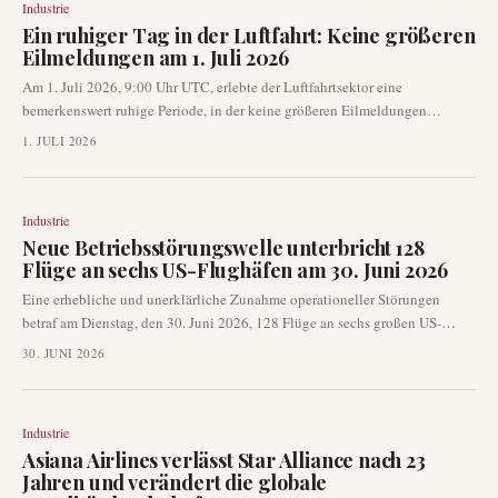
Industrie
Ein ruhiger Tag in der Luftfahrt: Keine größeren
Eilmeldungen am 1. Juli 2026
Am 1. Juli 2026, 9:00 Uhr UTC, erlebte der Luftfahrtsektor eine
bemerkenswert ruhige Periode, in der keine größeren Eilmeldungen
gemeldet wurden. Eine umfassende Überwachung verschiedener globaler
1. JULI 2026
Nachrichten- und Social-Media-Kanäle ergab keine überprüfbaren
Entwicklungen in Bezug auf Fluggesellschaften, Flughäfen oder
Zwischenfälle mit Flugzeugen. Dies deutet auf einen seltenen Tag ohne
Industrie
bedeutende, sofortige Luftfahrt-Schlagzeilen hin.
Neue Betriebsstörungswelle unterbricht 128
Flüge an sechs US-Flughäfen am 30. Juni 2026
Eine erhebliche und unerklärliche Zunahme operationeller Störungen
betraf am Dienstag, den 30. Juni 2026, 128 Flüge an sechs großen US-
Flughäfen. Dies führte zu weit verbreiteten Annullierungen und
30. JUNI 2026
erheblichen Verspätungen, was Bedenken hinsichtlich systemischer
Probleme im nationalen Flugverkehrsnetz aufkommen ließ. Weder ein
spezifisches Wetterereignis noch Arbeitskampfmaßnahmen konnten als
Industrie
Ursache identifiziert werden.
Asiana Airlines verlässt Star Alliance nach 23
Jahren und verändert die globale