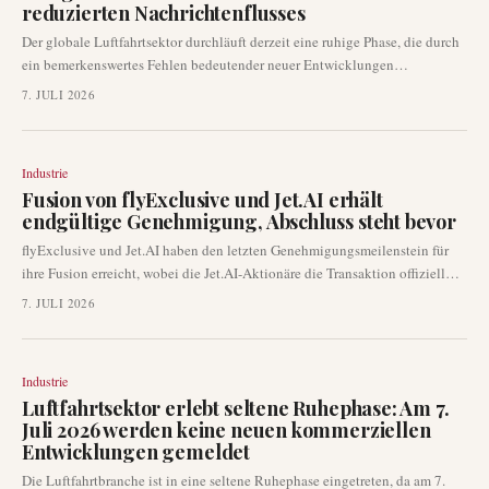
reduzierten Nachrichtenflusses
Der globale Luftfahrtsektor durchläuft derzeit eine ruhige Phase, die durch
ein bemerkenswertes Fehlen bedeutender neuer Entwicklungen
gekennzeichnet ist. Jüngste Überprüfungen zeigen, dass keine größeren
7. JULI 2026
Ankündigungen zu Fluggesellschaften, Flughäfen, Flugzeugen oder neuen
Routen aufgetaucht sind. Diese Zusammenfassung spiegelt die
vorherrschende Ruhe im Nachrichtenfluss der Luftfahrt wider.
Industrie
Fusion von flyExclusive und Jet.AI erhält
endgültige Genehmigung, Abschluss steht bevor
flyExclusive und Jet.AI haben den letzten Genehmigungsmeilenstein für
ihre Fusion erreicht, wobei die Jet.AI-Aktionäre die Transaktion offiziell
gebilligt haben. Die Unternehmen rechnen mit dem Abschluss der Fusion
7. JULI 2026
am oder um den 7. Juli 2026, vorbehaltlich der üblichen Bedingungen.
Diese Entwicklung markiert einen wichtigen Schritt bei der Kombination
privater Luftfahrtnetzwerke mit fortschrittlichen KI-gestützten
Industrie
Datenplattformen.
Luftfahrtsektor erlebt seltene Ruhephase: Am 7.
Juli 2026 werden keine neuen kommerziellen
Entwicklungen gemeldet
Die Luftfahrtbranche ist in eine seltene Ruhephase eingetreten, da am 7.