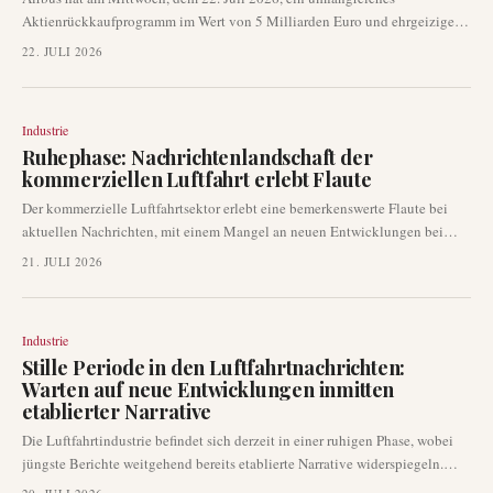
Aktienrückkaufprogramm im Wert von 5 Milliarden Euro und ehrgeizige
neue mittelfristige Ziele angekündigt. Dieser strategische Schritt führte zu
22. JULI 2026
einer starken Marktreaktion, wobei die Aktien des Unternehmens an diesem
Tag um über 5 % stiegen. Die Ankündigung unterstreicht das Vertrauen von
Airbus in seine Cash-Generierung und seine zukünftigen Ertragsaussichten.
Industrie
Ruhephase: Nachrichtenlandschaft der
kommerziellen Luftfahrt erlebt Flaute
Der kommerzielle Luftfahrtsektor erlebt eine bemerkenswerte Flaute bei
aktuellen Nachrichten, mit einem Mangel an neuen Entwicklungen bei
Flugzeugbestellungen, Zertifizierungen oder großen operativen
21. JULI 2026
Meilensteinen. Jüngste Suchergebnisse zeigen eine vorherrschende
Konzentration auf anhaltende geopolitische Störungen und bereits
angekündigte Zukunftspläne, anstatt auf neue, unmittelbare
Industrie
Ankündigungen in der gesamten Branche. Diese Periode unterstreicht eine
Stille Periode in den Luftfahrtnachrichten:
Verschiebung hin zur Berichterstattung über anhaltende Trends statt über
Warten auf neue Entwicklungen inmitten
neue Ereignisse.
etablierter Narrative
Die Luftfahrtindustrie befindet sich derzeit in einer ruhigen Phase, wobei
jüngste Berichte weitgehend bereits etablierte Narrative widerspiegeln.
Wichtige Entwicklungen wie die Zertifizierung der Boeing 737 MAX, neue