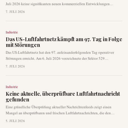
Juli 2026 keine signifikanten neuen kommerziellen Entwicklungen
gemeldet wurden. Diese Flaute folgt auf eine ereignisreiche Vorwoche,
7. JULI 2026
einschließlich eines bemerkenswerten Übernahmeangebots und eines
einzigartigen Vorfalls mit Feuerwerk. Branchenbeobachter stellen eine
vorübergehende Pause bei den Eilmeldungen in den globalen Luftfahrt-
Industrie
Newsfeeds fest.
Das US-Luftfahrtnetz kämpft am 97. Tag in Folge
mit Störungen
Das US-Luftfahrtnetz hat den 97. aufeinanderfolgenden Tag operativer
Störungen erreicht. Am 6. Juli 2026 verzeichnete der Sektor 529
Annullierungen und 3.263 Verspätungen, was große Drehkreuze und
7. JULI 2026
Fluggesellschaften wie JetBlue und Endeavor Air erheblich
beeinträchtigte. Dieses anhaltende Chaos wird auf eine Kombination aus
anhaltenden Wettersystemen und den Nachwirkungen von
Industrie
Luftraumbeschränkungen zurückgeführt.
Keine aktuelle, überprüfbare Luftfahrtnachricht
gefunden
Eine gründliche Überprüfung aktueller Nachrichtenfeeds zeigt einen
Mangel an überprüfbaren und frischen Luftfahrtnachrichten, die den
redaktionellen Richtlinien für die Veröffentlichung entsprechen. Es wurden
5. JULI 2026
zwar unabhängige Berichte über Sport und andere globale Ereignisse