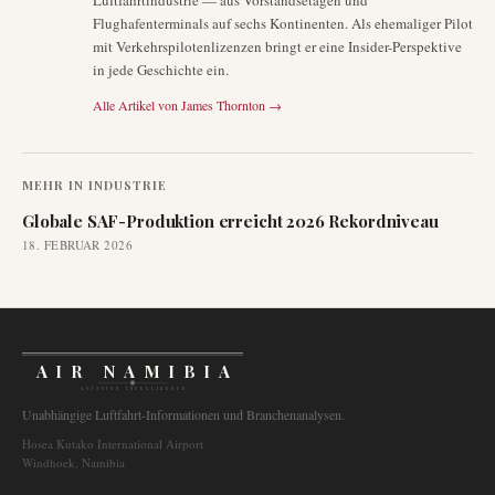
Luftfahrtindustrie — aus Vorstandsetagen und
Flughafenterminals auf sechs Kontinenten. Als ehemaliger Pilot
mit Verkehrspilotenlizenzen bringt er eine Insider-Perspektive
in jede Geschichte ein.
Alle Artikel von
James Thornton
→
MEHR IN
INDUSTRIE
Globale SAF-Produktion erreicht 2026 Rekordniveau
18. FEBRUAR 2026
AIR NAMIBIA
AVIATION INTELLIGENCE
Unabhängige Luftfahrt-Informationen und Branchenanalysen.
Hosea Kutako International Airport
Windhoek, Namibia