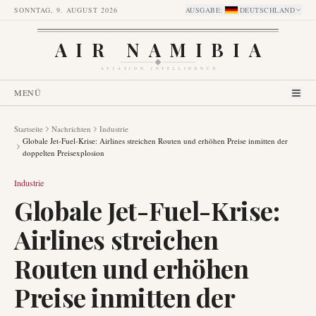
SONNTAG, 9. AUGUST 2026
AUSGABE
:
DEUTSCHLAND
AIR NAMIBIA
AVIATION INTELLIGENCE
MENÜ
Startseite
Nachrichten
Industrie
Globale Jet-Fuel-Krise: Airlines streichen Routen und erhöhen Preise inmitten der
doppelten Preisexplosion
Industrie
Globale Jet-Fuel-Krise:
Airlines streichen
Routen und erhöhen
Preise inmitten der