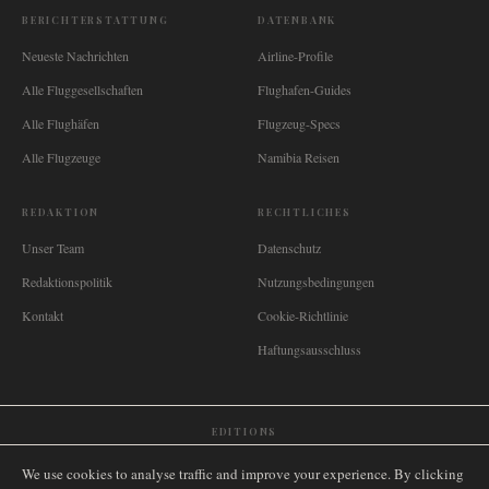
BERICHTERSTATTUNG
DATENBANK
Neueste Nachrichten
Airline-Profile
Alle Fluggesellschaften
Flughafen-Guides
Alle Flughäfen
Flugzeug-Specs
Alle Flugzeuge
Namibia Reisen
REDAKTION
RECHTLICHES
Unser Team
Datenschutz
Redaktionspolitik
Nutzungsbedingungen
Kontakt
Cookie-Richtlinie
Haftungsausschluss
EDITIONS
🌐
International
🇬🇧
United Kingdom
🇦🇺
Australia
🇨🇦
Canada
🇳🇿
New Zealand
We use cookies to analyse traffic and improve your experience. By clicking