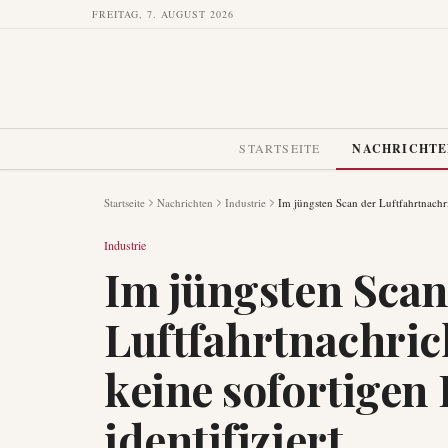
FREITAG, 7. AUGUST 2026
STARTSEITE
NACHRICHT
Startseite
Nachrichten
Industrie
Im jüngsten Scan der Luftfahrtnachr
Industrie
Im jüngsten Scan
Luftfahrtnachri
keine sofortigen
identifiziert