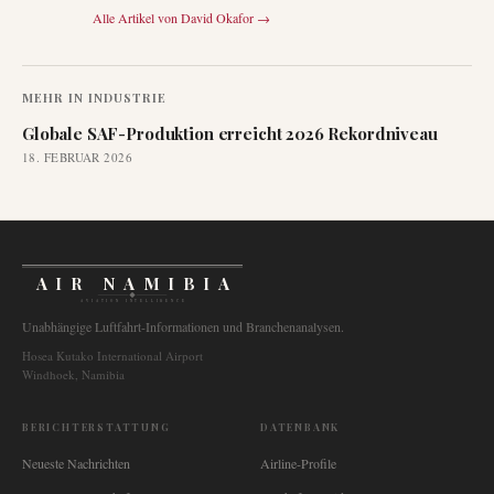
Alle Artikel von
David Okafor
→
MEHR IN
INDUSTRIE
Globale SAF-Produktion erreicht 2026 Rekordniveau
18. FEBRUAR 2026
AIR NAMIBIA
AVIATION INTELLIGENCE
Unabhängige Luftfahrt-Informationen und Branchenanalysen.
Hosea Kutako International Airport
Windhoek, Namibia
BERICHTERSTATTUNG
DATENBANK
Neueste Nachrichten
Airline-Profile