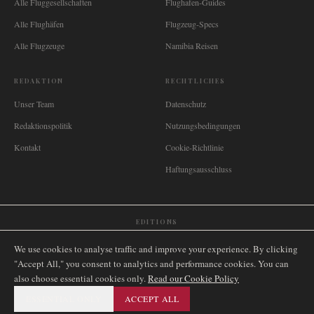
Alle Fluggesellschaften
Flughafen-Guides
Alle Flughäfen
Flugzeug-Specs
Alle Flugzeuge
Namibia Reisen
REDAKTION
RECHTLICHES
Unser Team
Datenschutz
Redaktionspolitik
Nutzungsbedingungen
Kontakt
Cookie-Richtlinie
Haftungsausschluss
EDITIONS
🌐
International
🇬🇧
United Kingdom
🇦🇺
Australia
🇨🇦
Canada
🇳🇿
New Zealand
We use cookies to analyse traffic and improve your experience. By clicking
🇿🇦
South Africa
🇸🇬
Singapore
🇩🇪
Deutschland
🇳🇱
Nederland
🇫🇷
France
"Accept All," you consent to analytics and performance cookies. You can
also choose essential cookies only.
🇮🇹
Italia
🇪🇸
España
🇧🇷
Brasil
Read our Cookie Policy
🇸🇪
Sverige
🇳🇴
Norge
🇩🇰
Danmark
ESSENTIAL ONLY
ACCEPT ALL
©
2026
AIRNAMIBIA MEDIA.
ALLE RECHTE VORBEHALTEN.
SITEMAP