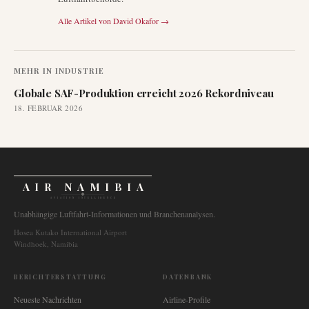
Alle Artikel von
David Okafor
→
MEHR IN
INDUSTRIE
Globale SAF-Produktion erreicht 2026 Rekordniveau
18. FEBRUAR 2026
AIR NAMIBIA
AVIATION INTELLIGENCE
Unabhängige Luftfahrt-Informationen und Branchenanalysen.
Hosea Kutako International Airport
Windhoek, Namibia
BERICHTERSTATTUNG
DATENBANK
Neueste Nachrichten
Airline-Profile