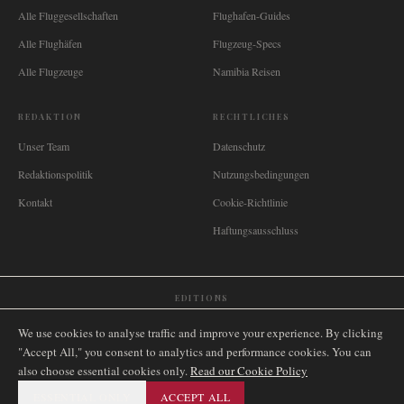
Alle Fluggesellschaften
Flughafen-Guides
Alle Flughäfen
Flugzeug-Specs
Alle Flugzeuge
Namibia Reisen
REDAKTION
RECHTLICHES
Unser Team
Datenschutz
Redaktionspolitik
Nutzungsbedingungen
Kontakt
Cookie-Richtlinie
Haftungsausschluss
EDITIONS
🌐
International
🇬🇧
United Kingdom
🇦🇺
Australia
🇨🇦
Canada
🇳🇿
New Zealand
We use cookies to analyse traffic and improve your experience. By clicking
🇿🇦
South Africa
🇸🇬
Singapore
🇩🇪
Deutschland
🇳🇱
Nederland
🇫🇷
France
"Accept All," you consent to analytics and performance cookies. You can
also choose essential cookies only.
🇮🇹
Italia
🇪🇸
España
🇧🇷
Brasil
Read our Cookie Policy
🇸🇪
Sverige
🇳🇴
Norge
🇩🇰
Danmark
ESSENTIAL ONLY
ACCEPT ALL