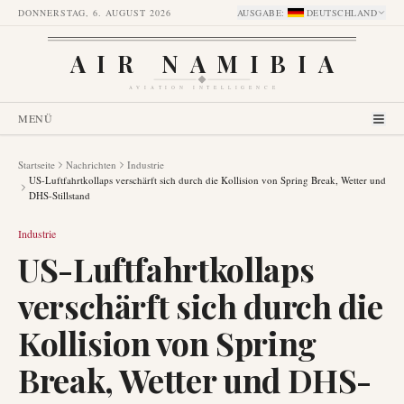
DONNERSTAG, 6. AUGUST 2026
AUSGABE
:
DEUTSCHLAND
AIR NAMIBIA
AVIATION INTELLIGENCE
MENÜ
Startseite
Nachrichten
Industrie
US-Luftfahrtkollaps verschärft sich durch die Kollision von Spring Break, Wetter und
DHS-Stillstand
Industrie
US-Luftfahrtkollaps
verschärft sich durch die
Kollision von Spring
Break, Wetter und DHS-