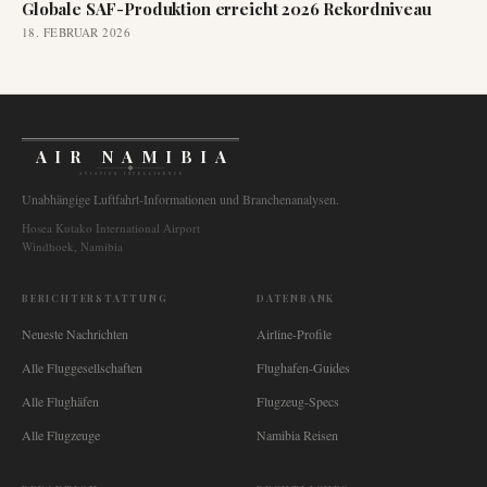
Globale SAF-Produktion erreicht 2026 Rekordniveau
18. FEBRUAR 2026
AIR NAMIBIA
AVIATION INTELLIGENCE
Unabhängige Luftfahrt-Informationen und Branchenanalysen.
Hosea Kutako International Airport
Windhoek, Namibia
BERICHTERSTATTUNG
DATENBANK
Neueste Nachrichten
Airline-Profile
Alle Fluggesellschaften
Flughafen-Guides
Alle Flughäfen
Flugzeug-Specs
Alle Flugzeuge
Namibia Reisen