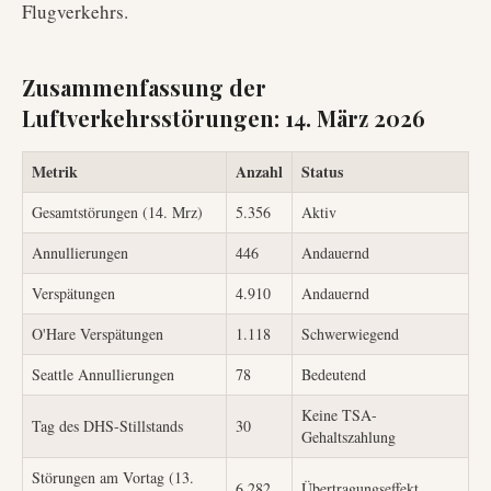
Flugverkehrs.
Zusammenfassung der
Luftverkehrsstörungen: 14. März 2026
Metrik
Anzahl
Status
Gesamtstörungen (14. Mrz)
5.356
Aktiv
Annullierungen
446
Andauernd
Verspätungen
4.910
Andauernd
O'Hare Verspätungen
1.118
Schwerwiegend
Seattle Annullierungen
78
Bedeutend
Keine TSA-
Tag des DHS-Stillstands
30
Gehaltszahlung
Störungen am Vortag (13.
6.282
Übertragungseffekt