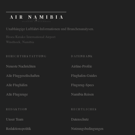
AIR NAMIBIA
AVIATION INTELLIGENCE
Unabhängige Luftfahrt-Informationen und Branchenanalysen.
Hosea Kutako International Airport
Windhoek, Namibia
BERICHTERSTATTUNG
DATENBANK
Neueste Nachrichten
Airline-Profile
Alle Fluggesellschaften
Flughafen-Guides
Alle Flughäfen
Flugzeug-Specs
Alle Flugzeuge
Namibia Reisen
REDAKTION
RECHTLICHES
Unser Team
Datenschutz
Redaktionspolitik
Nutzungsbedingungen