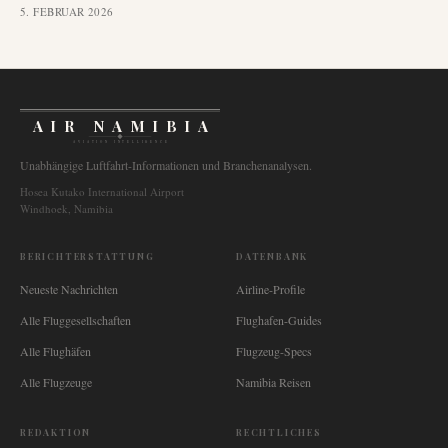
5. FEBRUAR 2026
AIR NAMIBIA
AVIATION INTELLIGENCE
Unabhängige Luftfahrt-Informationen und Branchenanalysen.
Hosea Kutako International Airport
Windhoek, Namibia
BERICHTERSTATTUNG
DATENBANK
Neueste Nachrichten
Airline-Profile
Alle Fluggesellschaften
Flughafen-Guides
Alle Flughäfen
Flugzeug-Specs
Alle Flugzeuge
Namibia Reisen
REDAKTION
RECHTLICHES