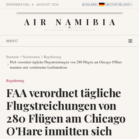
DONNERSTAG, 6. AUGUST 2026
AUSGABE
:
DEUTSCHLAND
AIR NAMIBIA
AVIATION INTELLIGENCE
MENÜ
Startseite
Nachrichten
Regulierung
FAA verordnet tägliche Flugstreichungen von 280 Flügen am Chicago O'Hare
inmitten sich vertiefender Luftfahrtkrise
Regulierung
FAA verordnet tägliche
Flugstreichungen von
280 Flügen am Chicago
O'Hare inmitten sich