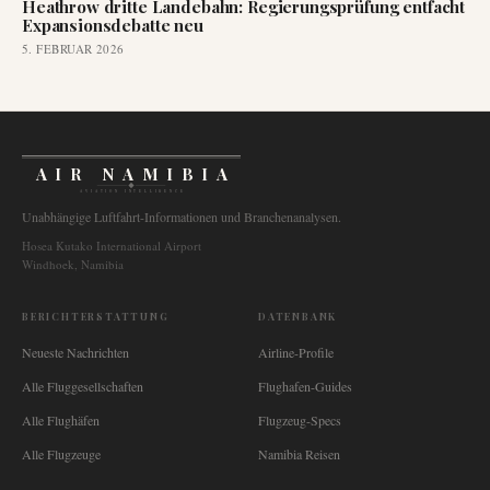
Heathrow dritte Landebahn: Regierungsprüfung entfacht
Expansionsdebatte neu
5. FEBRUAR 2026
AIR NAMIBIA
AVIATION INTELLIGENCE
Unabhängige Luftfahrt-Informationen und Branchenanalysen.
Hosea Kutako International Airport
Windhoek, Namibia
BERICHTERSTATTUNG
DATENBANK
Neueste Nachrichten
Airline-Profile
Alle Fluggesellschaften
Flughafen-Guides
Alle Flughäfen
Flugzeug-Specs
Alle Flugzeuge
Namibia Reisen