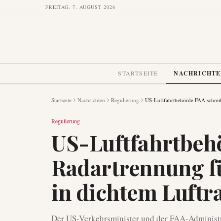
FREITAG, 7. AUGUST 2026
STARTSEITE
NACHRICHT
Startseite
Nachrichten
Regulierung
US-Luftfahrtbehörde FAA schrei
Regulierung
US-Luftfahrtbeh
Radartrennung f
in dichtem Luftr
Der US-Verkehrsminister und der FAA-Administr