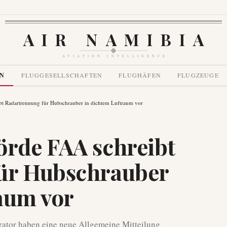
AIR NAMIBIA
AVIATION INTELLIGENCE
EN
FLUGGESELLSCHAFTEN
FLUGHÄFEN
FLUGZEUGE
bt Radartrennung für Hubschrauber in dichtem Luftraum vor
örde FAA schreibt
ür Hubschrauber
aum vor
ator haben eine neue Allgemeine Mitteilung