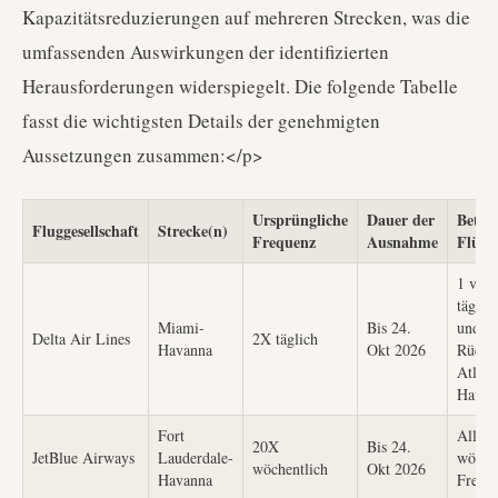
Kapazitätsreduzierungen auf mehreren Strecken, was die
umfassenden Auswirkungen der identifizierten
Herausforderungen widerspiegelt. Die folgende Tabelle
fasst die wichtigsten Details der genehmigten
Aussetzungen zusammen:</p>
Ursprüngliche
Dauer der
Betro
Fluggesellschaft
Strecke(n)
Frequenz
Ausnahme
Flüge
1 von 
täglic
Miami-
Bis 24.
und
Delta Air Lines
2X täglich
Havanna
Okt 2026
Rückf
Atlant
Havan
Fort
Alle 
20X
Bis 24.
JetBlue Airways
Lauderdale-
wöche
wöchentlich
Okt 2026
Havanna
Frequ