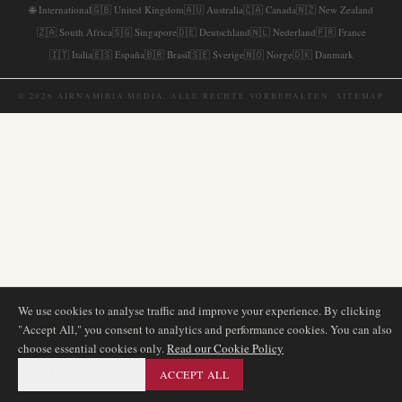
🌐
International
🇬🇧
United Kingdom
🇦🇺
Australia
🇨🇦
Canada
🇳🇿
New Zealand
🇿🇦
South Africa
🇸🇬
Singapore
🇩🇪
Deutschland
🇳🇱
Nederland
🇫🇷
France
🇮🇹
Italia
🇪🇸
España
🇧🇷
Brasil
🇸🇪
Sverige
🇳🇴
Norge
🇩🇰
Danmark
©
2026
AIRNAMIBIA MEDIA.
ALLE RECHTE VORBEHALTEN.
SITEMAP
We use cookies to analyse traffic and improve your experience. By clicking
"Accept All," you consent to analytics and performance cookies. You can also
choose essential cookies only.
Read our Cookie Policy
ESSENTIAL ONLY
ACCEPT ALL