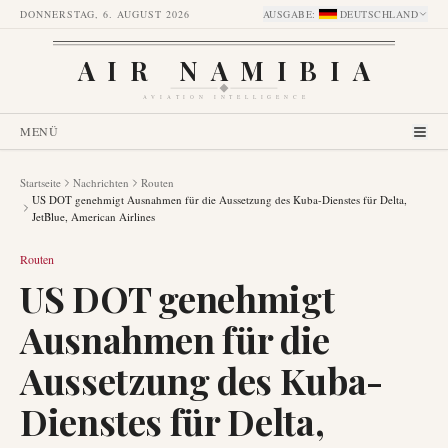
DONNERSTAG, 6. AUGUST 2026
AUSGABE
:
DEUTSCHLAND
AIR NAMIBIA
AVIATION INTELLIGENCE
MENÜ
Startseite
Nachrichten
Routen
US DOT genehmigt Ausnahmen für die Aussetzung des Kuba-Dienstes für Delta,
JetBlue, American Airlines
Routen
US DOT genehmigt
Ausnahmen für die
Aussetzung des Kuba-
Dienstes für Delta,