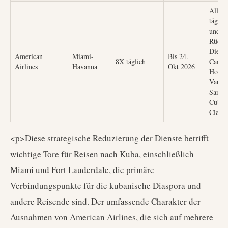
Alle 
täglic
und
Rückf
Dienst
American
Miami-
Bis 24.
8X täglich
Camag
Airlines
Havanna
Okt 2026
Holgu
Varade
Santia
Cuba,
Clara
<p>Diese strategische Reduzierung der Dienste betrifft
wichtige Tore für Reisen nach Kuba, einschließlich
Miami und Fort Lauderdale, die primäre
Verbindungspunkte für die kubanische Diaspora und
andere Reisende sind. Der umfassende Charakter der
Ausnahmen von American Airlines, die sich auf mehrere