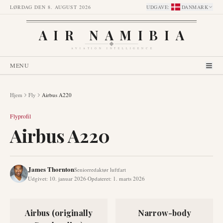
LØRDAG DEN 8. AUGUST 2026
UDGAVE
:
DANMARK
AIR NAMIBIA
AVIATION INTELLIGENCE
MENU
Hjem
Fly
Airbus A220
Flyprofil
Airbus A220
James Thornton
Seniorredaktør luftfart
Udgivet
:
10. januar 2026
·
Opdateret
:
1. marts 2026
Airbus (originally
Narrow-body