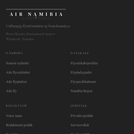
AIR NAMIBIA
AVIATION INTELLIGENCE
Uafhængig flyinformation og brancheanalyse.
Hosea Kutako International Airport
Windhoek, Namibia
DÆKNING
DATABASE
Seneste nyheder
Flyselskabsprofiler
Alle flyselskaber
Flypladsguider
Alle flypladser
Flyspecifikationer
Alle fly
Namibia Rejser
REDAKTION
JURIDISK
Vores team
Privatlivspolitik
Redaktionel politik
Servicevilkår