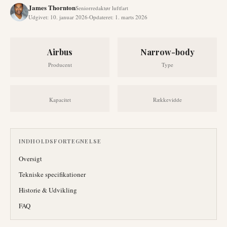
James Thornton
Seniorredaktør luftfart
Udgivet
:
10. januar 2026
·
Opdateret
:
1. marts 2026
Airbus
Narrow-body
Producent
Type
Kapacitet
Rækkevidde
INDHOLDSFORTEGNELSE
Oversigt
Tekniske specifikationer
Historie & Udvikling
FAQ