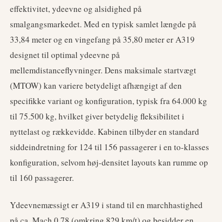
effektivitet, ydeevne og alsidighed på
smalgangsmarkedet. Med en typisk samlet længde på
33,84 meter og en vingefang på 35,80 meter er A319
designet til optimal ydeevne på
mellemdistanceflyvninger. Dens maksimale startvægt
(MTOW) kan variere betydeligt afhængigt af den
specifikke variant og konfiguration, typisk fra 64.000 kg
til 75.500 kg, hvilket giver betydelig fleksibilitet i
nyttelast og rækkevidde. Kabinen tilbyder en standard
siddeindretning for 124 til 156 passagerer i en to-klasses
konfiguration, selvom høj-densitet layouts kan rumme op
til 160 passagerer.
Ydeevnemæssigt er A319 i stand til en marchhastighed
på ca. Mach 0,78 (omkring 829 km/t) og besidder en