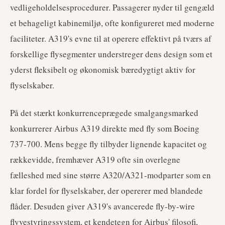
vedligeholdelsesprocedurer. Passagerer nyder til gengæld
et behageligt kabinemiljø, ofte konfigureret med moderne
faciliteter. A319's evne til at operere effektivt på tværs af
forskellige flysegmenter understreger dens design som et
yderst fleksibelt og økonomisk bæredygtigt aktiv for
flyselskaber.
På det stærkt konkurrenceprægede smalgangsmarked
konkurrerer Airbus A319 direkte med fly som Boeing
737-700. Mens begge fly tilbyder lignende kapacitet og
rækkevidde, fremhæver A319 ofte sin overlegne
fælleshed med sine større A320/A321-modparter som en
klar fordel for flyselskaber, der opererer med blandede
flåder. Desuden giver A319's avancerede fly-by-wire
flyvestyringssystem, et kendetegn for Airbus' filosofi,