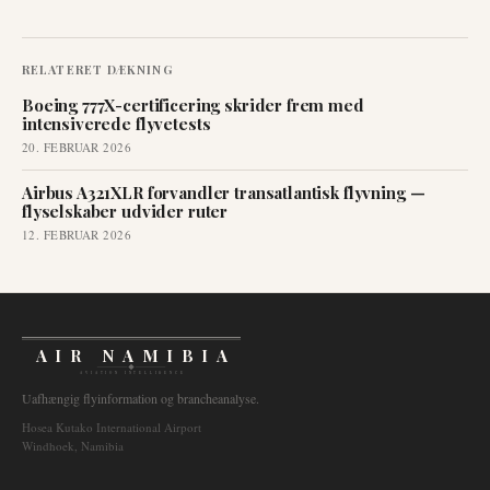
RELATERET DÆKNING
Boeing 777X-certificering skrider frem med
intensiverede flyvetests
20. FEBRUAR 2026
Airbus A321XLR forvandler transatlantisk flyvning —
flyselskaber udvider ruter
12. FEBRUAR 2026
AIR NAMIBIA
AVIATION INTELLIGENCE
Uafhængig flyinformation og brancheanalyse.
Hosea Kutako International Airport
Windhoek, Namibia