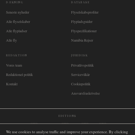
DÆKNING
DATABASE
Seneste nyheder
Flyselskabsprofiler
Alle flyselskaber
Flypladsguider
Alle flypladser
Flyspecifikationer
Alle fly
Namibia Rejser
REDAKTION
JURIDISK
Vores team
Privatlivspolitik
Redaktionel politik
Servicevilkår
Kontakt
Cookiepolitik
Ansvarsfraskrivelse
EDITIONS
🌐
International
🇬🇧
United Kingdom
🇦🇺
Australia
🇨🇦
Canada
🇳🇿
New Zealand
We use cookies to analyse traffic and improve your experience. By clicking
🇿🇦
South Africa
🇸🇬
Singapore
🇩🇪
Deutschland
🇳🇱
Nederland
🇫🇷
France