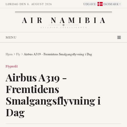
LØRDAG DEN 8. AUGUST 2026
UDGAVE
:
DANMARK
AIR NAMIBIA
AVIATION INTELLIGENCE
MENU
Hjem
Fly
Airbus A319 - Fremtidens Smalgangsflyvning i Dag
Flyprofil
Airbus A319 -
Fremtidens
Smalgangsflyvning i
Dag