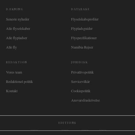
DÆKNING
DATABASE
Seneste nyheder
Flyselskabsprofiler
Alle flyselskaber
Flypladsguider
Alle flypladser
Flyspecifikationer
Alle fly
Namibia Rejser
REDAKTION
JURIDISK
Vores team
Privatlivspolitik
Redaktionel politik
Servicevilkår
Kontakt
Cookiepolitik
Ansvarsfraskrivelse
EDITIONS
🌐
International
🇬🇧
United Kingdom
🇦🇺
Australia
🇨🇦
Canada
🇳🇿
New Zealand