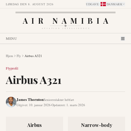
LØRDAG DEN 8. AUGUST 2026
UDGAVE
:
DANMARK
AIR NAMIBIA
AVIATION INTELLIGENCE
MENU
Hjem
Fly
Airbus A321
Flyprofil
Airbus A321
James Thornton
Seniorredaktør luftfart
Udgivet
:
10. januar 2026
·
Opdateret
:
1. marts 2026
Airbus
Narrow-body