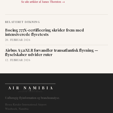
Se alle artikler af
James Thornton
→
RELATERET DÆKNING
Boeing 777X-certificering skrider frem med
intensiverede flyvetests
20. FEBRUAR 2026
Airbus A321XLR forvandler transatlantisk flyvning —
flyselskaber udvider ruter
12. FEBRUAR 2026
AIR NAMIBIA
AVIATION INTELLIGENCE
Uafhængig flyinformation og brancheanalyse.
Hosea Kutako International Airport
Windhoek, Namibia