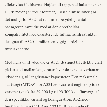
effektivitet i lufthavne. Højden til toppen af halefinnen er
11,76 meter (38 fod 7 tommer). Disse dimensioner gør
det muligt for A321 at rumme et betydeligt antal
passagerer, samtidig med at den opretholder
kompatibilitet med eksisterende lufthavnsinfrastruktur
designet til A320-familien, en vigtig fordel for
flyselskaberne.
Med hensyn til ydeevne er A321 designet til effektiv drift
på korte til mellemlange ruter, hvor de seneste varianter
udvider sig til langdistancekapaciteter. Den maksimale
startvægt (MTOW) for A321ceo (current engine option)
varierer typisk fra 89.000 kg til 93.500 kg, afhængigt af
den specifikke variant og konfiguration. A321neo-
familien, især A321LR og A321XLR, kan prale af