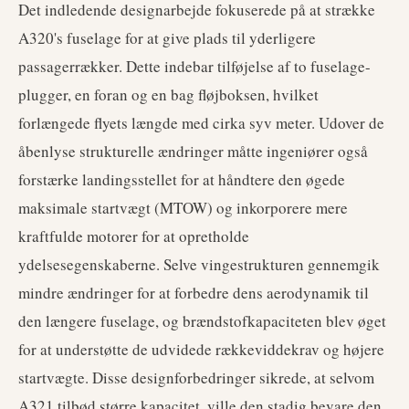
Det indledende designarbejde fokuserede på at strække
A320's fuselage for at give plads til yderligere
passagerrækker. Dette indebar tilføjelse af to fuselage-
plugger, en foran og en bag fløjboksen, hvilket
forlængede flyets længde med cirka syv meter. Udover de
åbenlyse strukturelle ændringer måtte ingeniører også
forstærke landingsstellet for at håndtere den øgede
maksimale startvægt (MTOW) og inkorporere mere
kraftfulde motorer for at opretholde
ydelsesegenskaberne. Selve vingestrukturen gennemgik
mindre ændringer for at forbedre dens aerodynamik til
den længere fuselage, og brændstofkapaciteten blev øget
for at understøtte de udvidede rækkeviddekrav og højere
startvægte. Disse designforbedringer sikrede, at selvom
A321 tilbød større kapacitet, ville den stadig bevare den