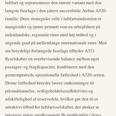
luftfart og repræsenterer den største variant med den
længste fuselage i den yderst succesfulde Airbus A320-
familie. Dens strategiske rolle i luftfartsindustrien er
mangesidet og tjener primært som en arbejdshest på
indenlandske, regionale ruter med høj tæthed og i
stigende grad på mellemlange internationale ruter. Med
sin betydeligt forlængede fuselage tilbyder A321
flyselskaber en overbevisende balance mellem øget
passager- og fragtkapacitet, kombineret med den
gennemprøvede operationelle fælleshed i A320-serien.
Denne fælleshed betyder lavere omkostninger til
pilotuddannelse, vedligeholdelseseffektivitet og
udskiftelighed af reservedele, hvilket gør den til et
attraktivt tilbud for luftfartsselskaber, der ønsker at
integrere større smalkroppede fly problemfrit i deres