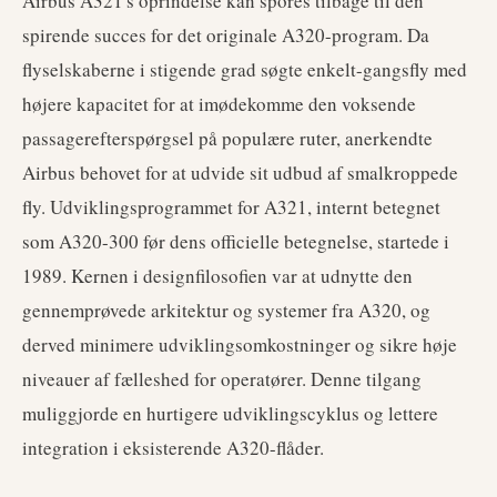
Airbus A321's oprindelse kan spores tilbage til den
spirende succes for det originale A320-program. Da
flyselskaberne i stigende grad søgte enkelt-gangsfly med
højere kapacitet for at imødekomme den voksende
passagerefterspørgsel på populære ruter, anerkendte
Airbus behovet for at udvide sit udbud af smalkroppede
fly. Udviklingsprogrammet for A321, internt betegnet
som A320-300 før dens officielle betegnelse, startede i
1989. Kernen i designfilosofien var at udnytte den
gennemprøvede arkitektur og systemer fra A320, og
derved minimere udviklingsomkostninger og sikre høje
niveauer af fælleshed for operatører. Denne tilgang
muliggjorde en hurtigere udviklingscyklus og lettere
integration i eksisterende A320-flåder.