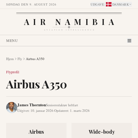
SØNDAG DEN 9. AUGUST 2026
UDGAVE
:
DANMARK
AIR NAMIBIA
AVIATION INTELLIGENCE
MENU
Hjem
Fly
Airbus A350
Flyprofil
Airbus A350
James Thornton
Seniorredaktør luftfart
Udgivet
:
10. januar 2026
·
Opdateret
:
1. marts 2026
Airbus
Wide-body