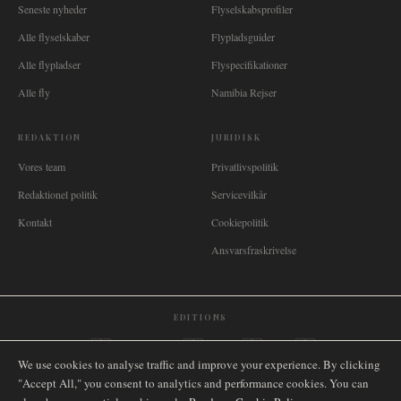
Seneste nyheder
Flyselskabsprofiler
Alle flyselskaber
Flypladsguider
Alle flypladser
Flyspecifikationer
Alle fly
Namibia Rejser
REDAKTION
JURIDISK
Vores team
Privatlivspolitik
Redaktionel politik
Servicevilkår
Kontakt
Cookiepolitik
Ansvarsfraskrivelse
EDITIONS
🌐
International
🇬🇧
United Kingdom
🇦🇺
Australia
🇨🇦
Canada
🇳🇿
New Zealand
We use cookies to analyse traffic and improve your experience. By clicking
🇿🇦
South Africa
🇸🇬
Singapore
🇩🇪
Deutschland
🇳🇱
Nederland
🇫🇷
France
"Accept All," you consent to analytics and performance cookies. You can
🇮🇹
Italia
🇪🇸
España
🇧🇷
Brasil
🇸🇪
Sverige
🇳🇴
Norge
🇩🇰
Danmark