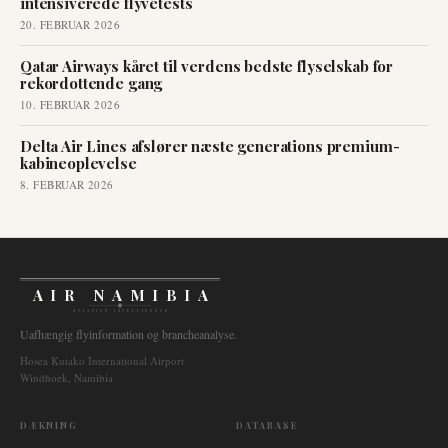
intensiverede flyvetests
20. FEBRUAR 2026
Qatar Airways kåret til verdens bedste flyselskab for
rekordottende gang
10. FEBRUAR 2026
Delta Air Lines afslører næste generations premium-
kabineoplevelse
8. FEBRUAR 2026
AIR NAMIBIA
AVIATION INTELLIGENCE
Uafhængig flyinformation og brancheanalyse.
Hosea Kutako International Airport
Windhoek, Namibia
DÆKNING
DATABASE