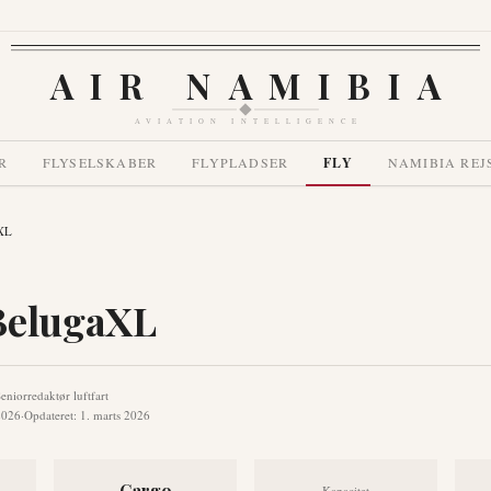
AIR NAMIBIA
AVIATION INTELLIGENCE
R
FLYSELSKABER
FLYPLADSER
FLY
NAMIBIA REJ
aXL
BelugaXL
eniorredaktør luftfart
2026
·
Opdateret
:
1. marts 2026
Cargo
Kapacitet