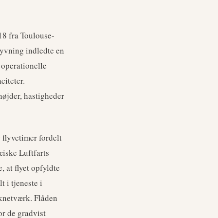
18 fra Toulouse-
yvning indledte en
 operationelle
citeter.
højder, hastigheder
flyvetimer fordelt
iske Luftfarts
at flyet opfyldte
 i tjeneste i
iknetværk. Flåden
or de gradvist