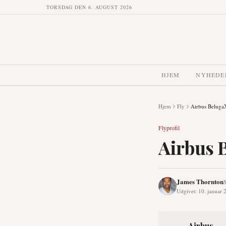
TORSDAG DEN 6. AUGUST 2026
HJEM
NYHEDE
Hjem
Fly
Airbus Belug
Flyprofil
Airbus 
James Thornton
S
Udgivet
:
10. januar 
Airbus