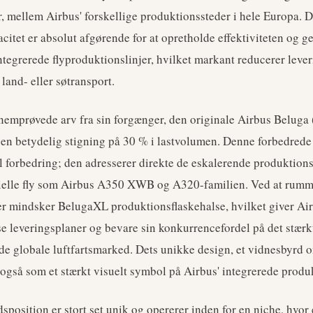
, mellem Airbus' forskellige produktionssteder i hele Europa. 
citet er absolut afgørende for at opretholde effektiviteten og 
ntegrerede flyproduktionslinjer, hvilket markant reducerer lever
and- eller søtransport.
nemprøvede arv fra sin forgænger, den originale Airbus Belug
en betydelig stigning på 30 % i lastvolumen. Denne forbedrede 
l forbedring; den adresserer direkte de eskalerende produktion
lle fly som Airbus A350 XWB og A320-familien. Ved at rumme
r mindsker BelugaXL produktionsflaskehalse, hvilket giver Ai
se leveringsplaner og bevare sin konkurrencefordel på det stærk
 globale luftfartsmarked. Dets unikke design, et vidnesbyrd o
 også som et stærkt visuelt symbol på Airbus' integrerede prod
position er stort set unik og opererer inden for en niche, hvor