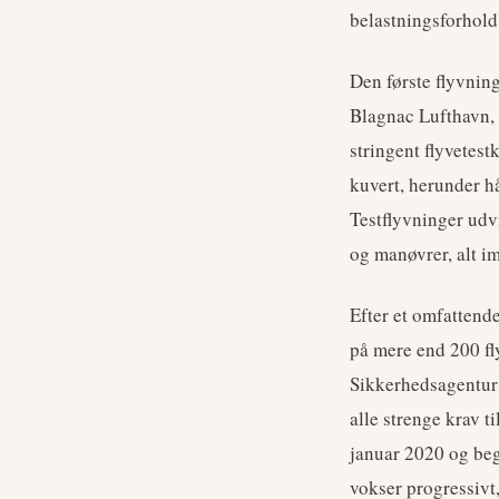
belastningsforhold
Den første flyvnin
Blagnac Lufthavn, 
stringent flyvetest
kuvert, herunder h
Testflyvninger udvi
og manøvrer, alt im
Efter et omfattend
på mere end 200 fl
Sikkerhedsagentur 
alle strenge krav t
januar 2020 og beg
vokser progressivt,