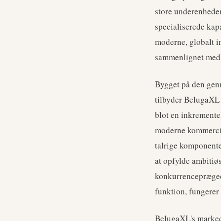
store underenheder
specialiserede kapa
moderne, globalt i
sammenlignet med l
Bygget på den gen
tilbyder BelugaXL 
blot en inkremente
moderne kommercie
talrige komponente
at opfylde ambitiø
konkurrenceprægede
funktion, fungerer
BelugaXL's markeds