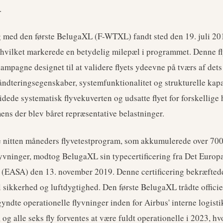
.
g med den første BelugaXL (F-WTXL) fandt sted den 19. juli 20
hvilket markerede en betydelig milepæl i programmet. Denne fl
kampagne designet til at validere flyets ydeevne på tværs af dets
åndteringsegenskaber, systemfunktionalitet og strukturelle kapa
dede systematisk flyvekuverten og udsatte flyet for forskellige 
ens der blev båret repræsentative belastninger.
e nitten måneders flyvetestprogram, som akkumulerede over 700 
yvninger, modtog BelugaXL sin typecertificering fra Det Europæ
(EASA) den 13. november 2019. Denne certificering bekræftede, 
il sikkerhed og luftdygtighed. Den første BelugaXL trådte officielt
yndte operationelle flyvninger inden for Airbus' interne logist
 og alle seks fly forventes at være fuldt operationelle i 2023, hv