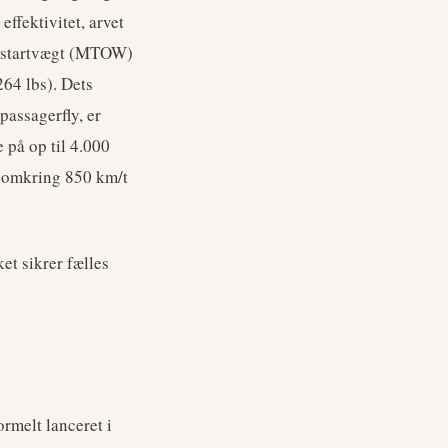
ffektivitet, arvet
l startvægt (MTOW)
64 lbs). Dets
passagerfly, er
e på op til 4.000
 (omkring 850 km/t
et sikrer fælles
rmelt lanceret i