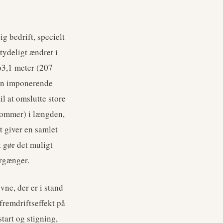
 bedrift, specielt
tydeligt ændret i
63,1 meter (207
den imponerende
il at omslutte store
tommer) i længden,
t giver en samlet
 gør det muligt
orgænger.
ne, der er i stand
fremdriftseffekt på
start og stigning,