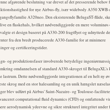
ne afgørende beslutning var drevet af det presserende behov fo
uktionshastighed for nye Airbus-fly, især widebody A350 XWB 
gangsflyfamilie A320neo. Den eksisterende BelugaST-flåde, sk
 blive en flaskehals, hvilket nødvendiggjorde en mere voluminøs 
 valgte et design baseret på A330-200 fragtflyet og udnyttede d
ter fra den bredt producerede A330-familie for at minimere
nger og certificeringstider.
gn- og produktionsfaser involverede betydelige ingeniørmæssig
omkring omdannelsen af standard A330-skroget til BelugaXL's k
 lastrum. Dette nødvendiggjorde integrationen af en helt ny øv
este skrog med en stor halesamling og en unik hængslet næselas
nger blev udført på Airbus' Saint-Nazaire- og Toulouse-facilitet
vanceret computational fluid dynamics (CFD) og omfattende vi
mere aerodynamisk ydeevne og sikre strukturel integritet under 