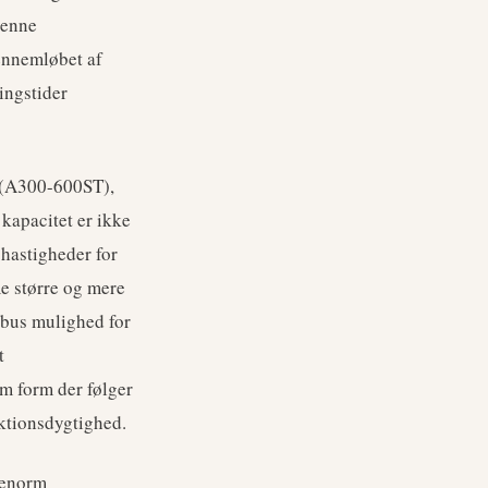
Denne
gennemløbet af
ingstider
a (A300-600ST),
kapacitet er ikke
shastigheder for
 større og mere
rbus mulighed for
t
m form der følger
uktionsdygtighed.
 enorm