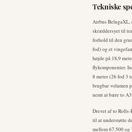
Tekniske sp
Airbus BelugaXL, o
skræddersyet til t
forhold til den gr
fod) og et vingefa
højde på 18,9 meter
flykomponenter. I
8 meter (26 fod 3 
brugbar volumen p
nemt at bære to A3
Drevet af to Rolls
til at understøtte 
mellem 67.500 og 72