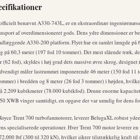
ecifikationer
fficielt benævnt A330-743L, er en ekstraordinær ingeniørmæssig
ransport af overdimensioneret gods. Dens ydre dimensioner er be
undlæggende A330-200 platform. Flyet har en samlet længde på 
ng på 60,3 meter (197 fod 10 tommer). Det mest slående træk, 
 (62 fod), skyldes i høj grad dets massive øvre skrog, designet t
ndvendigt måler lastrummet imponerende 46 meter (150 fod 11 
tommer) i bredden og 8 meter (26 fod 3 tommer) i højden, hvilke
å 2.209 kubikmeter (78.000 kubikfod). Denne enorme kapacitet
50 XWB vinger samtidigt, en opgave der var umulig for dens f
-Royce Trent 700 turbofanmotorer, leverer BelugaXL robust ydeev
dens specialiserede operationer. Hver Trent 700 motor leverer en 
.000 lbf (300 til 320 kN), hvilket sikrer tilstrækkelig kraft til 