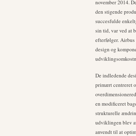
november 2014. Den
den stigende prod
succesfulde enkelt
sin tid, var ved at
efterfølger. Airbus
design og komponen
udviklingsomkostni
De indledende desi
primært centreret 
overdimensionerede
en modificeret bag
strukturelle ændri
udviklingen blev a
anvendt til at opti