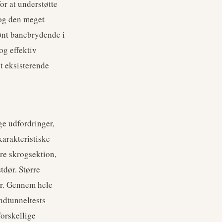
r at understøtte
og den meget
ønt banebrydende i
og effektiv
et eksisterende
e udfordringer,
arakteristiske
re skrogsektion,
tdør. Større
er. Gennem hele
ndtunneltests
forskellige