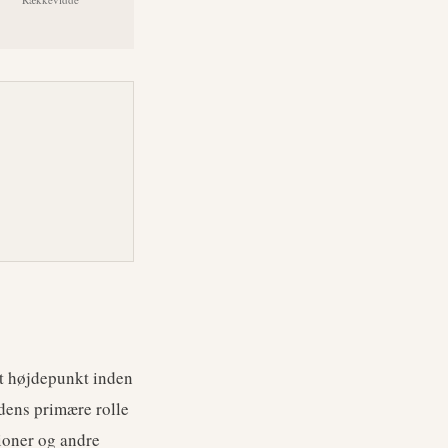
t højdepunkt inden
r dens primære rolle
ioner og andre