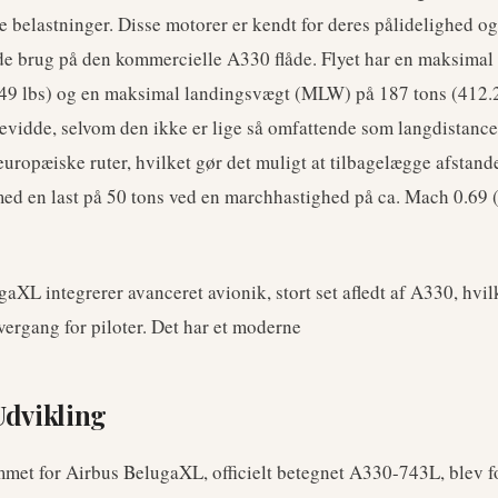
 belastninger. Disse motorer er kendt for deres pålidelighed og e
nde brug på den kommercielle A330 flåde. Flyet har en maksima
49 lbs) og en maksimal landingsvægt (MLW) på 187 tons (412.2
evidde, selvom den ikke er lige så omfattende som langdistance
-europæiske ruter, hvilket gør det muligt at tilbagelægge afstand
ed en last på 50 tons ved en marchhastighed på ca. Mach 0.69
aXL integrerer avanceret avionik, stort set afledt af A330, hvilk
vergang for piloter. Det har et moderne
Udvikling
et for Airbus BelugaXL, officielt betegnet A330-743L, blev fo