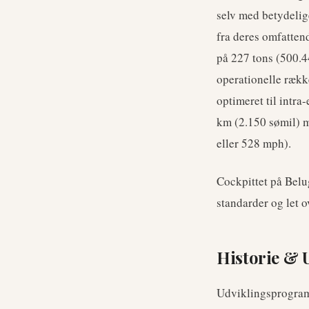
selv med betydelige
fra deres omfatte
på 227 tons (500.4
operationelle rækk
optimeret til intra
km (2.150 sømil) m
eller 528 mph).
Cockpittet på Belug
standarder og let o
Historie & 
Udviklingsprogramm