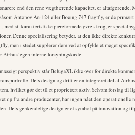
snarere end den rene vægtbærende kapacitet, er altafgørende. 
, såsom Antonov An-124 eller Boeing 747 fragtfly, er de primært d
, med sit karakteristiske pæreformede øvre skrog, er specialbygge
ioner. Denne specialisering betyder, at den ikke direkte konkur
tfly, men i stedet supplerer dem ved at opfylde et meget specifik
or Airbus' egen interne forsyningskæde.
mæssigt perspektiv står BelugaXL ikke over for direkte kommerci
transportrolle. Dets design og drift er en integreret del af Airbus
m, hvilket gør det til et proprietært aktiv. Selvom forslag til l
kket op fra andre producenter, har ingen nået den operationelle
n. Dets genkendelige design er et symbol på innovation og til