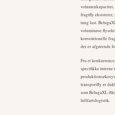
volumenkapacitet, 
fragtfly eksisterer
tung last. BelugaXL
voluminøse flysekt
konventionelle frag
der er afgørende f
Fra et konkurrence
specifikke interne 
produktionsøkosyste
transportfly er du
som BelugaXL-flåde
luftfartslogistik.