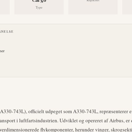
Type
GNELSE
ner
A330-743L), officielt udpeget som A330-743L, repræsenterer e
transport i luftfartsindustrien. Udviklet og opereret af Airbus, e
 overdimensionerede flykomponenter, herunder vinger, skrogsekt