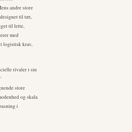
Mens andre store
esignet til tæt,
t til lette,
rerer med
t logistisk krav,
elle rivaler i sin
'
ignende store
 modenhed og skala
pasning i