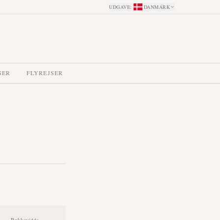
UDGAVE
:
DANMARK
SER
FLYREJSER
Rækkevidde