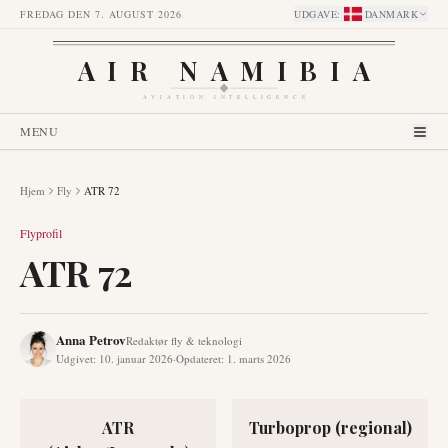
FREDAG DEN 7. AUGUST 2026
UDGAVE
:
DANMARK
AIR NAMIBIA
AVIATION INTELLIGENCE
MENU
Hjem
Fly
ATR 72
Flyprofil
ATR 72
Anna Petrov
Redaktør fly & teknologi
Udgivet
:
10. januar 2026
·
Opdateret
:
1. marts 2026
ATR
Turboprop (regional)