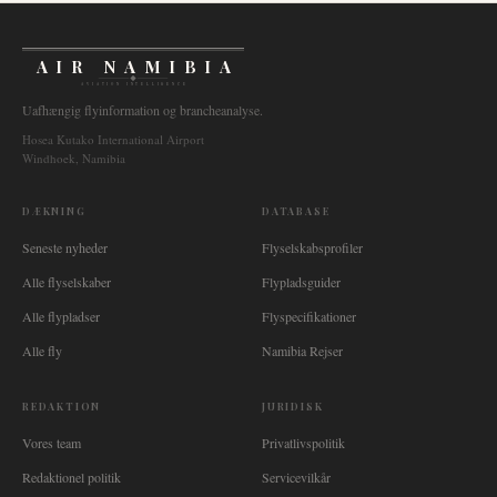
AIR NAMIBIA
AVIATION INTELLIGENCE
Uafhængig flyinformation og brancheanalyse.
Hosea Kutako International Airport
Windhoek, Namibia
DÆKNING
DATABASE
Seneste nyheder
Flyselskabsprofiler
Alle flyselskaber
Flypladsguider
Alle flypladser
Flyspecifikationer
Alle fly
Namibia Rejser
REDAKTION
JURIDISK
Vores team
Privatlivspolitik
Redaktionel politik
Servicevilkår