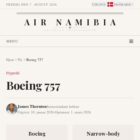
FREDAG DEN 7. AUGUST 2026
UDGAVE
:
DANMARK
AIR NAMIBIA
AVIATION INTELLIGENCE
MENU
Hjem
Fly
Boeing 757
Flyprofil
Boeing 757
James Thornton
Seniorredaktør luftfart
Udgivet
:
10. januar 2026
·
Opdateret
:
1. marts 2026
Boeing
Narrow-body