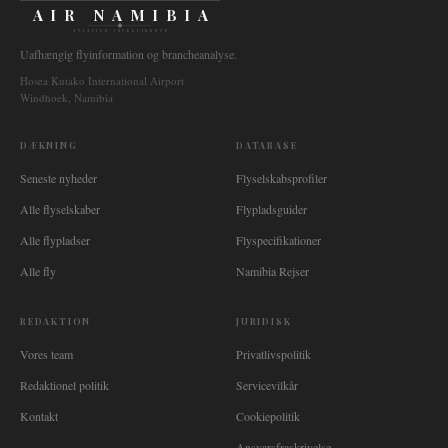
AIR NAMIBIA
AVIATION INTELLIGENCE
Uafhængig flyinformation og brancheanalyse.
Hosea Kutako International Airport
Windhoek, Namibia
DÆKNING
DATABASE
Seneste nyheder
Flyselskabsprofiler
Alle flyselskaber
Flypladsguider
Alle flypladser
Flyspecifikationer
Alle fly
Namibia Rejser
REDAKTION
JURIDISK
Vores team
Privatlivspolitik
Redaktionel politik
Servicevilkår
Kontakt
Cookiepolitik
Ansvarsfraskrivelse