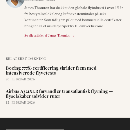
James Thornton har dækket den globale flyindustri i over 15 år
fra bestyrelseslokaler og lufthavnsterminaler på seks
kontinenter. Som tidligere pilot med kommercielle certifikater
bringer han et insiderperspektiv til enhver historie.
Se alle artikler af
James Thornton
→
RELATERET DÆKNING
Boeing 777X-certificering skrider frem med
intensiverede flyvetests
20. FEBRUAR 2026
Airbus A321XLR forvandler transatlantisk flyvning —
flyselskaber udvider ruter
12. FEBRUAR 2026