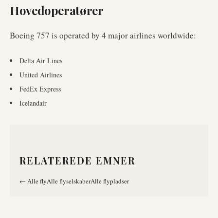
Hovedoperatører
Boeing 757
is operated by
4
major airlines worldwide
:
Delta Air Lines
United Airlines
FedEx Express
Icelandair
RELATEREDE EMNER
←
Alle fly
Alle flyselskaber
Alle flypladser