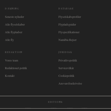
DÆKNING
DATABASE
Seneste nyheder
Flyselskabsprofiler
Alle flyselskaber
Flypladsguider
Alle flypladser
Flyspecifikationer
Alle fly
Namibia Rejser
REDAKTION
JURIDISK
Vores team
Privatlivspolitik
Redaktionel politik
Servicevilkår
Kontakt
Cookiepolitik
Ansvarsfraskrivelse
EDITIONS
🌐
International
🇬🇧
United Kingdom
🇦🇺
Australia
🇨🇦
Canada
🇳🇿
New Zealand