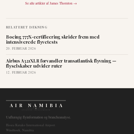
Se alle artikler af
James Thornton
→
RELATERET DÆKNING
Boeing 777X-certificering skrider frem med
intensiverede flyvetests
20. FEBRUAR 2026
Airbus A321XLR forvandler transatlantisk flyvning —
flyselskaber udvider ruter
12. FEBRUAR 2026
AIR NAMIBIA
AVIATION INTELLIGENCE
Uafhængig flyinformation og brancheanalyse.
Hosea Kutako International Airport
Windhoek, Namibia