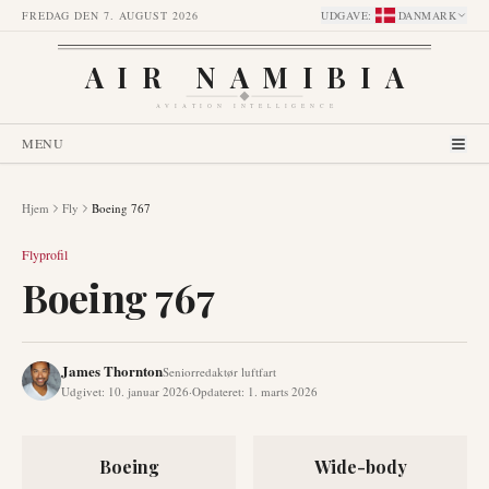
FREDAG DEN 7. AUGUST 2026
UDGAVE
:
DANMARK
AIR NAMIBIA
AVIATION INTELLIGENCE
MENU
Hjem
Fly
Boeing 767
Flyprofil
Boeing 767
James Thornton
Seniorredaktør luftfart
Udgivet
:
10. januar 2026
·
Opdateret
:
1. marts 2026
Boeing
Wide-body