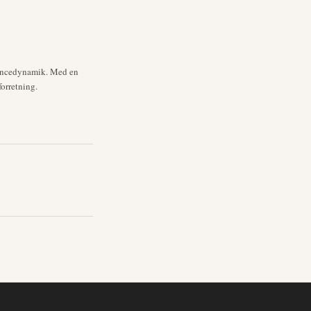
rrencedynamik. Med en
forretning.