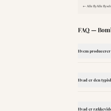
←
Alle fly
Alle flyse
FAQ —
Bomb
Hvem producerer
Hvad er den typis
Hvad er rækkevid