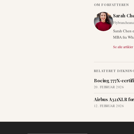
OM FORFATTEREN
Sarah Ch
Flybrancheanal
Sarah Chen e
MBA fra Whart
Se alle artikler
RELATERET DÆKNIN
Boeing 777X-certif
20. FEBRUAR 2026
Airbus A321XLR for
12. FEBRUAR 2026