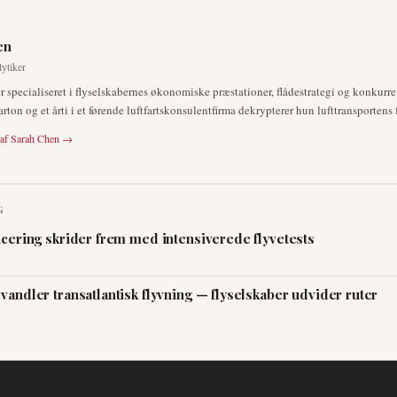
en
ytiker
r specialiseret i flyselskabernes økonomiske præstationer, flådestrategi og konku
on og et årti i et førende luftfartskonsulentfirma dekrypterer hun lufttransportens 
 af
Sarah Chen
→
G
icering skrider frem med intensiverede flyvetests
vandler transatlantisk flyvning — flyselskaber udvider ruter