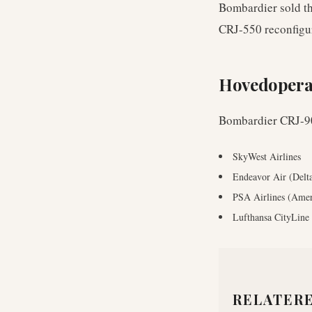
Bombardier sold t
CRJ-550 reconfigur
Hovedopera
Bombardier CRJ-9
SkyWest Airlines
Endeavor Air (Delt
PSA Airlines (Amer
Lufthansa CityLine
RELATER