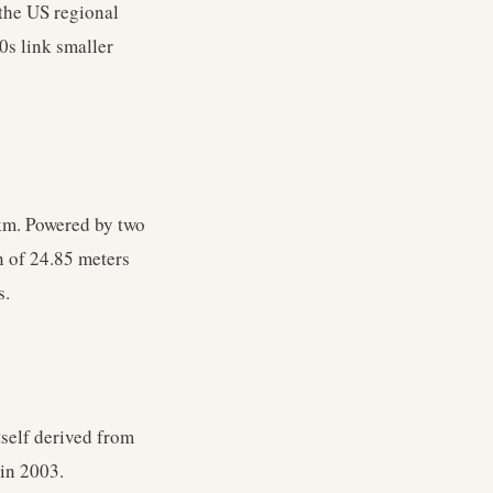
 the US regional
0s link smaller
 km. Powered by two
n of 24.85 meters
s.
self derived from
 in 2003.