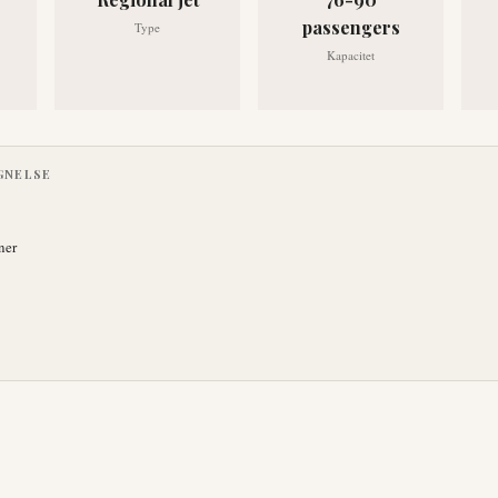
passengers
Type
Kapacitet
GNELSE
ner