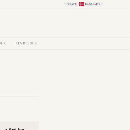
UDGAVE
:
DANMARK
SER
FLYREJSER
2,876 km