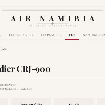
AIR NAMIBIA
AVIATION INTELLIGENCE
R
FLYSELSKABER
FLYPLADSER
FLY
NAMIBIA REJ
RJ-900
dier CRJ-900
ncheanalytiker
2026
·
Opdateret
:
1. marts 2026
Regional jet
76-90