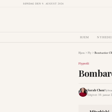
SØNDAG DEN 9. AUGUST 2026
HJEM
NYHEDE
Hjem
Fly
Bombardier C
Flyprofil
Bombar
Sarah Chen
Flybra
Udgivet
:
10. januar 
Mitsubishi