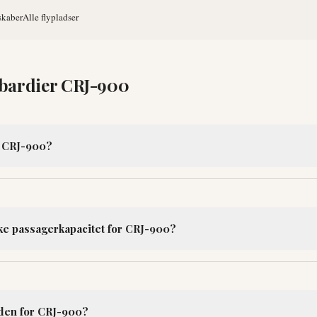
lskaber
Alle flypladser
ardier CRJ-900
 CRJ-900?
ke passagerkapacitet for CRJ-900?
den for CRJ-900?