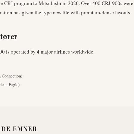
he CRJ program to Mitsubishi in 2020. Over 400 CRJ-900s were 
ation has given the type new life with premium-dense layouts.
tører
00
is operated by
4
major airlines worldwide
:
a Connection)
ican Eagle)
EDE EMNER