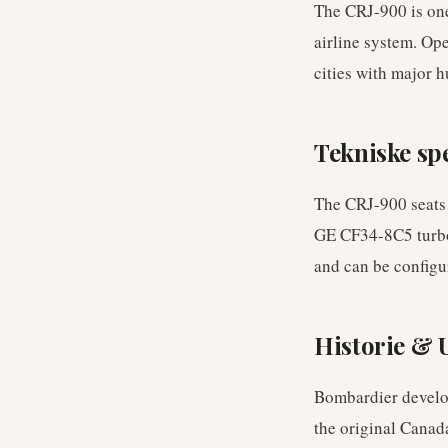
The CRJ-900 is one
airline system. Op
cities with major h
Tekniske sp
The CRJ-900 seats 
GE CF34-8C5 turbof
and can be configu
Historie & 
Bombardier develop
the original Canada