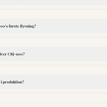
00's første flyvning?
river CRJ-900?
 i produktion?