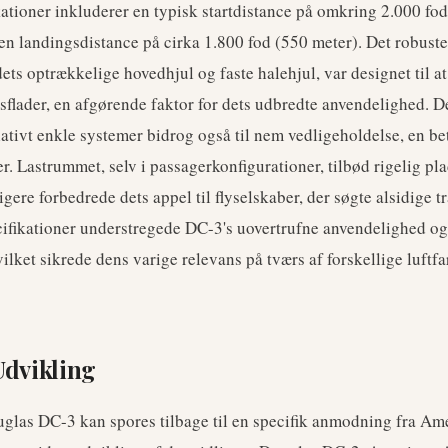
kationer inkluderer en typisk startdistance på omkring 2.000 fo
n landingsdistance på cirka 1.800 fod (550 meter). Det robuste
ets optrækkelige hovedhjul og faste halehjul, var designet til at
gsflader, en afgørende faktor for dets udbredte anvendelighed. D
lativt enkle systemer bidrog også til nem vedligeholdelse, en 
er. Lastrummet, selv i passagerkonfigurationer, tilbød rigelig pla
ligere forbedrede dets appel til flyselskaber, der søgte alsidige 
ifikationer understregede DC-3's uovertrufne anvendelighed og
ilket sikrede dens varige relevans på tværs af forskellige luftfa
Udvikling
glas DC-3 kan spores tilbage til en specifik anmodning fra Am