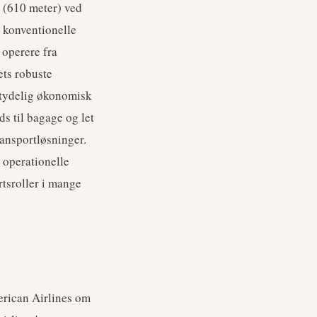
d (610 meter) ved
 konventionelle
 operere fra
ets robuste
betydelig økonomisk
ds til bagage og let
transportløsninger.
 operationelle
rtsroller i mange
erican Airlines om