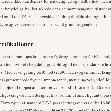
nterede ikke kun dens ry for pålidelighed og holdbarhed, men 
 betydeligt, hvilket sikrede dens gennemtrængende tilstedevæ
ter konflikten. DC-3's mangesidede bidrag til både civil og militær
dybe og vedvarende arv som et sandt grundlæggende fly.
ecifikationer
de af et minutiøst konstrueret flyskrog, optimeret for både ho
ivitet, hvilket i betydelig grad bidrog til dets legendariske lev
es. Med et vingefang på 95 fod (28,96 meter) og en samlet læng
r) præsenterede flyet en imponerende, men alligevel yndefuld 
s højde til toppen af sideroret var 16 fod 11 tommer (5,16 meter
eligt skrogvolumen designet til at rumme et anseeligt antal pass
t. Tomvægten af standard DC-3 passagerudgaven var cirka 16.86
le startvægt (MTOW) typisk lå på 25.200 pund (11.430 kg), hv