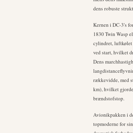
dens robuste strukt
Kernen i DC-3's fo
1830 Twin Wasp ell
cylindret, luftkøl
ved start, hvilket 
Dens marchhastighe
langdistanceflyvni
rækkevidde, med st
km), hvilket gjord
brændstofstop.
Avionikpakken i de
topmoderne for sin