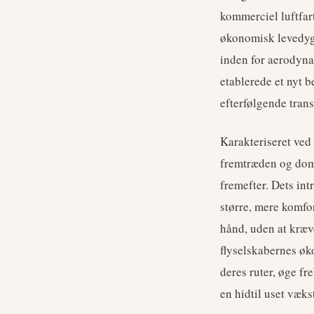
kommerciel luftfar
økonomisk levedyg
inden for aerodyna
etablerede et nyt 
efterfølgende trans
Karakteriseret ved
fremtræden og domi
fremefter. Dets int
større, mere komfo
hånd, uden at kræv
flyselskabernes øk
deres ruter, øge fr
en hidtil uset væks