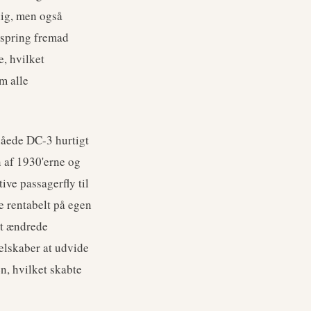
lig, men også
 spring fremad
, hvilket
m alle
nåede DC-3 hurtigt
 af 1930'erne og
ive passagerfly til
e rentabelt på egen
lt ændrede
elskaber at udvide
en, hvilket skabte