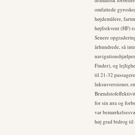
dramatisk forbedre
omfattede gyrosko
højdemålere, fart
højfrekvent (HF) ra
Senere opgraderinge
århundrede, så int
navigationshjælpe
Finder), og lejlig
til 21-32 passagere
luksusversioner, e
Brændstofeffektiv
for sin æra og forb
var bemærkelsesværd
høj grad bidrog til 