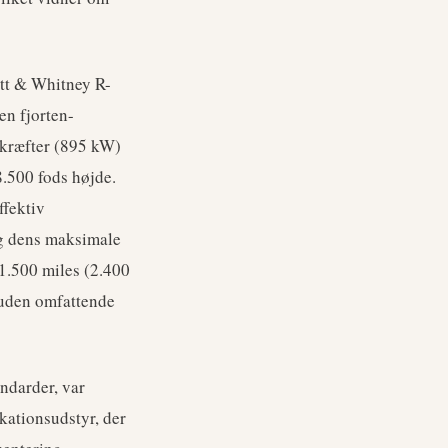
att & Whitney R-
en fjorten-
ekræfter (895 kW)
8.500 fods højde.
ffektiv
og dens maksimale
1.500 miles (2.400
 uden omfattende
ndarder, var
kationsudstyr, der