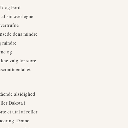
47 og Ford
 af sin overlegne
overtrufne
ænsede dens mindre
og mindre
vne og
ukne valg for store
nscontinental &
tående alsidighed
ller Dakota i
te et utal af roller
lacering. Denne