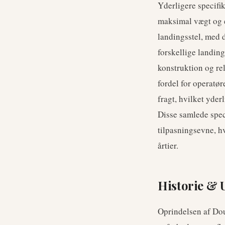
Yderligere specifi
maksimal vægt og e
landingsstel, med d
forskellige landin
konstruktion og re
fordel for operatør
fragt, hvilket yder
Disse samlede spec
tilpasningsevne, hv
årtier.
Historie & 
Oprindelsen af Dou