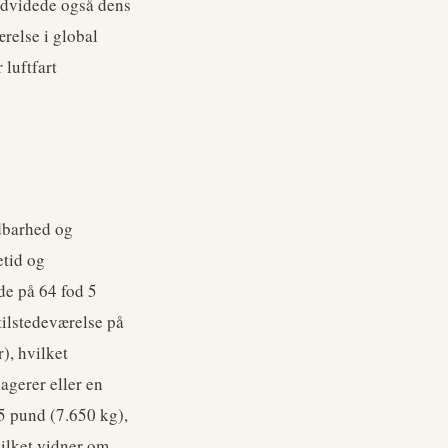
udvidede også dens
relse i global
 luftfart
ldbarhed og
etid og
de på 64 fod 5
tilstedeværelse på
), hvilket
agerer eller en
5 pund (7.650 kg),
ilket vidner om