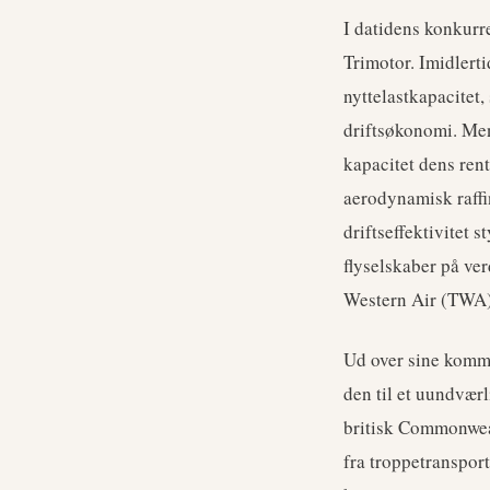
I datidens konkurr
Trimotor. Imidlert
nyttelastkapacitet
driftsøkonomi. Me
kapacitet dens ren
aerodynamisk raffi
driftseffektivitet 
flyselskaber på ve
Western Air (TWA)
Ud over sine komme
den til et uundvær
britisk Commonwealt
fra troppetranspor