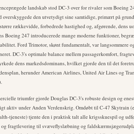
enceprægede landskab stod DC-3 over for rivaler som Boeing 2
id overskyggede den utvetydigt sine samtidige, primært på grund
, større rækkevidde, forbedrede hastighed og, afgørende, dens u
ns Boeing 247 introducerede mange moderne funktioner, begr
tabilitet. Ford Trimotor, skønt fundamentalt, var langsommere 
neret. DC-3's optimale balance mellem passagerkomfort, fragte
styrkede dens markedsdominans, hvilket gjorde den til det foretr
rdensplan, herunder American Airlines, United Air Lines og Tra
.
rcielle triumfer gjorde Douglas DC-3's robuste design og enes
ligt aktiv under Anden Verdenskrig. Omdøbt til C-47 Skytrain (e
h-tjeneste) tjente den i praktisk talt alle krigsskuespil og udfør
t og fragtlevering til svæveflyslæbning og faldskærmsjægerudp