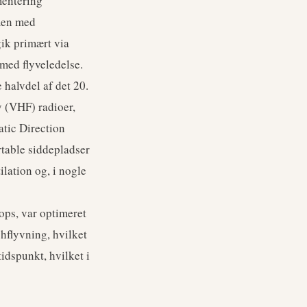
mentering
men med
ik primært via
 med flyveledelse.
e halvdel af det 20.
 (VHF) radioer,
tic Direction
table siddepladser
ilation og, i nogle
ps, var optimeret
chflyvning, hvilket
idspunkt, hvilket i