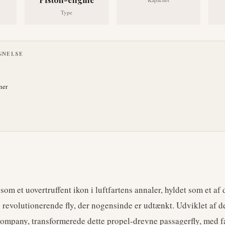
Type
GNELSE
ner
om et uovertruffent ikon i luftfartens annaler, hyldet som et af
g revolutionerende fly, der nogensinde er udtænkt. Udviklet af d
ompany, transformerede dette propel-drevne passagerfly, med fa