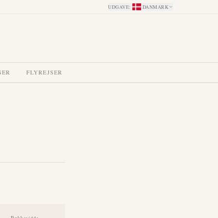
UDGAVE
:
DANMARK
SER
FLYREJSER
Rækkevidde