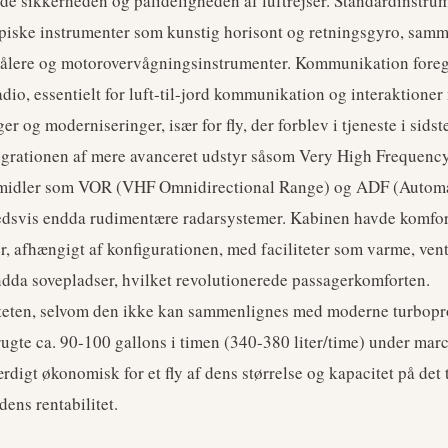
de sikkerheden og pålideligheden af luftrejser. Standardinstru
piske instrumenter som kunstig horisont og retningsgyro, sam
målere og motorovervågningsinstrumenter. Kommunikation foreg
dio, essentielt for luft-til-jord kommunikation og interaktioner
r og moderniseringer, især for fly, der forblev i tjeneste i sidst
egrationen af mere avanceret udstyr såsom Very High Frequency
midler som VOR (VHF Omnidirectional Range) og ADF (Automa
hedsvis endda rudimentære radarsystemer. Kabinen havde komfor
r, afhængigt af konfigurationen, med faciliteter som varme, vent
ndda sovepladser, hvilket revolutionerede passagerkomforten.
iteten, selvom den ikke kan sammenlignes med moderne turbopro
rugte ca. 90-100 gallons i timen (340-380 liter/time) under mar
igt økonomisk for et fly af dens størrelse og kapacitet på det t
dens rentabilitet.