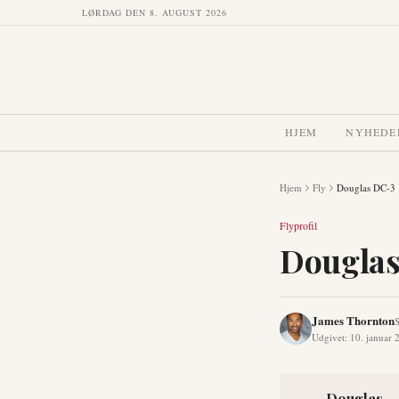
LØRDAG DEN 8. AUGUST 2026
HJEM
NYHEDE
Hjem
Fly
Douglas DC-3
Flyprofil
Dougla
James Thornton
S
Udgivet
:
10. januar 
Douglas