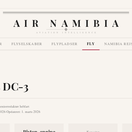
AIR NAMIBIA
AVIATION INTELLIGENCE
R
FLYSELSKABER
FLYPLADSER
FLY
NAMIBIA REJ
s DC-3
eniorredaktør luftfart
2026
·
Opdateret
:
1. marts 2026
Piston-engine
Kapacitet