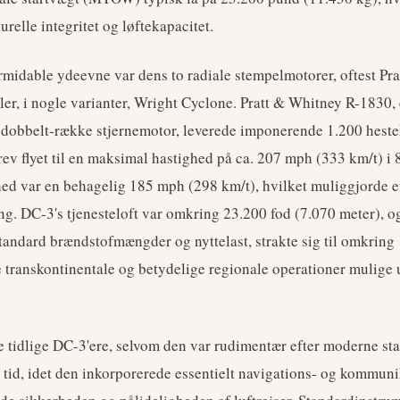
urelle integritet og løftekapacitet.
rmidable ydeevne var dens to radiale stempelmotorer, oftest Pr
er, i nogle varianter, Wright Cyclone. Pratt & Whitney R-1830, 
et dobbelt-række stjernemotor, leverede imponerende 1.200 hest
drev flyet til en maksimal hastighed på ca. 207 mph (333 km/t) i 
d var en behagelig 185 mph (298 km/t), hvilket muliggjorde e
ng. DC-3's tjenesteloft var omkring 23.200 fod (7.070 meter), 
andard brændstofmængder og nyttelast, strakte sig til omkring 
e transkontinentale og betydelige regionale operationer mulige
 tidlige DC-3'ere, selvom den var rudimentær efter moderne sta
 tid, idet den inkorporerede essentielt navigations- og kommuni