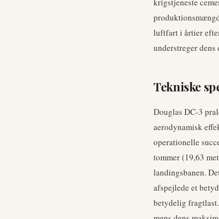
krigstjeneste ceme
produktionsmængder
luftfart i årtier ef
understreger dens 
Tekniske sp
Douglas DC-3 prale
aerodynamisk effekt
operationelle succ
tommer (19,63 mete
landingsbanen. Det
afspejlede et betyd
betydelig fragtlas
mens dens maksima