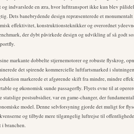
t og indvarslede en æra, hvor lufttransport ikke kun blev pålide
tig. Dets banebrydende design repræsenterede et monumentalt
misk effektivitet, konstruktionsteknikker og overordnet ydeevne
benchmark, der dybt påvirkede design og udvikling af så godt so
portfly.
 sine markante dobbelte stjernemotorer og robuste flyskrog, op
nerede det spirende kommercielle luftfartsmarked i slutningen
roduktion markerede et afgørende skift fra mindre, mindre effekt
rtable og økonomisk sunde passagerfly. Flyets evne til at operer
e statslige postsubsidier, var en game-changer, der fundamenta
onomiske model. Denne selvforsyning gjorde det muligt for flys
ekvenserne og tilbyde mere tilgængelig luftrejse til offentlighed
t i branchen.