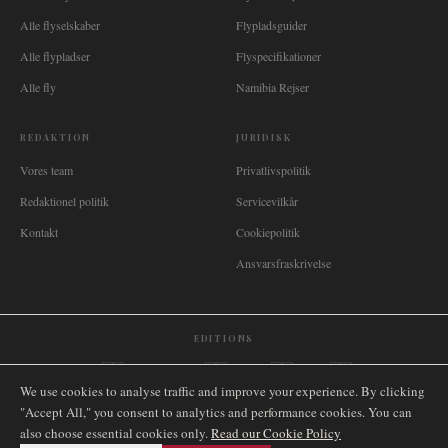
Alle flyselskaber
Flypladsguider
Alle flypladser
Flyspecifikationer
Alle fly
Namibia Rejser
REDAKTION
JURIDISK
Vores team
Privatlivspolitik
Redaktionel politik
Servicevilkår
Kontakt
Cookiepolitik
Ansvarsfraskrivelse
EDITIONS
🌐
International
🇬🇧
United Kingdom
🇦🇺
Australia
🇨🇦
Canada
🇳🇿
New Zealand
We use cookies to analyse traffic and improve your experience. By clicking
🇿🇦
South Africa
🇸🇬
Singapore
🇩🇪
Deutschland
🇳🇱
Nederland
🇫🇷
France
"Accept All," you consent to analytics and performance cookies. You can
🇮🇹
Italia
🇪🇸
España
🇧🇷
Brasil
🇸🇪
Sverige
🇳🇴
Norge
🇩🇰
Danmark
also choose essential cookies only.
Read our Cookie Policy