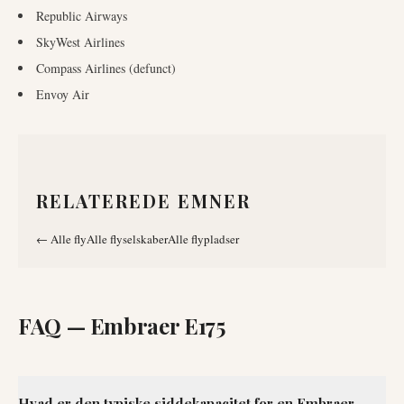
Republic Airways
SkyWest Airlines
Compass Airlines (defunct)
Envoy Air
RELATEREDE EMNER
←
Alle fly
Alle flyselskaber
Alle flypladser
FAQ —
Embraer E175
Hvad er den typiske siddekapacitet for en Embraer