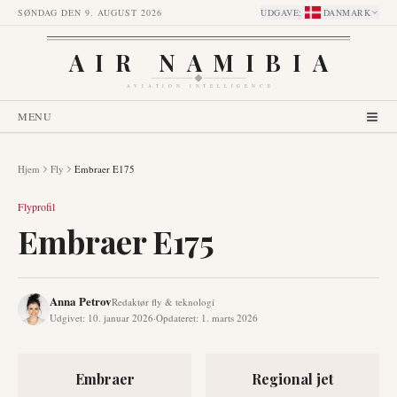
SØNDAG DEN 9. AUGUST 2026
UDGAVE
:
DANMARK
AIR NAMIBIA
AVIATION INTELLIGENCE
MENU
Hjem
Fly
Embraer E175
Flyprofil
Embraer E175
Anna Petrov
Redaktør fly & teknologi
Udgivet
:
10. januar 2026
·
Opdateret
:
1. marts 2026
Embraer
Regional jet