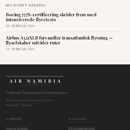
RELATERET DÆKNING
Boeing 777X-certificering skrider frem med
intensiverede flyvetests
20. FEBRUAR 2026
Airbus A321XLR forvandler transatlantisk flyvning —
flyselskaber udvider ruter
12. FEBRUAR 2026
AIR NAMIBIA
AVIATION INTELLIGENCE
Uafhængig flyinformation og brancheanalyse.
Hosea Kutako International Airport
Windhoek, Namibia
DÆKNING
DATABASE
Seneste nyheder
Flyselskabsprofiler