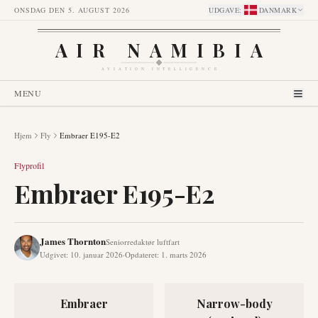
ONSDAG DEN 5. AUGUST 2026
UDGAVE
:
DANMARK
AIR NAMIBIA
AVIATION INTELLIGENCE
MENU
Hjem
Fly
Embraer E195-E2
Flyprofil
Embraer E195-E2
James Thornton
Seniorredaktør luftfart
Udgivet
:
10. januar 2026
·
Opdateret
:
1. marts 2026
Embraer
Narrow-body