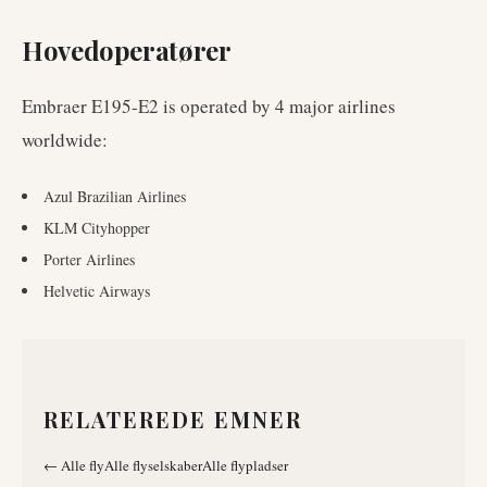
Hovedoperatører
Embraer E195-E2
is operated by
4
major airlines
worldwide
:
Azul Brazilian Airlines
KLM Cityhopper
Porter Airlines
Helvetic Airways
RELATEREDE EMNER
←
Alle fly
Alle flyselskaber
Alle flypladser