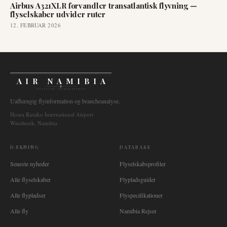
Airbus A321XLR forvandler transatlantisk flyvning —
flyselskaber udvider ruter
12. FEBRUAR 2026
AIR NAMIBIA
AVIATION INTELLIGENCE
Uafhængig flyinformation og brancheanalyse.
Hosea Kutako International Airport
Windhoek, Namibia
DÆKNING
DATABASE
Seneste nyheder
Flyselskabsprofiler
Alle flyselskaber
Flypladsguider
Alle flypladser
Flyspecifikationer
Alle fly
Namibia Rejser