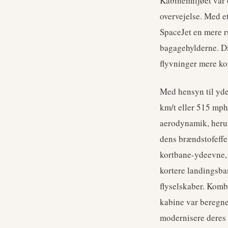
Kabinemiljøet var 
overvejelse. Med e
SpaceJet en mere r
bagagehylderne. Di
flyvninger mere ko
Med hensyn til yde
km/t eller 515 mph)
aerodynamik, herun
dens brændstofeffe
kortbane-ydeevne, h
kortere landingsban
flyselskaber. Komb
kabine var beregnet
modernisere deres 