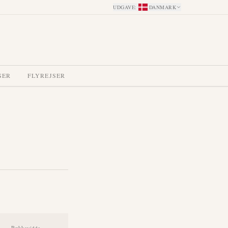
UDGAVE
:
DANMARK
SER
FLYREJSER
Rækkevidde