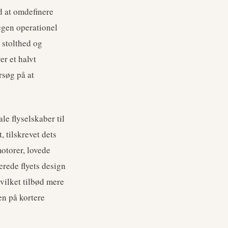
d at omdefinere
egen operationel
 stolthed og
er et halvt
rsøg på at
le flyselskaber til
, tilskrevet dets
otorer, lovede
erede flyets design
vilket tilbød mere
n på kortere