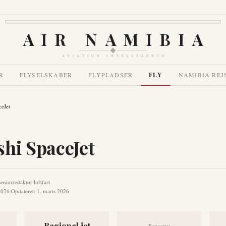
AIR NAMIBIA
AVIATION INTELLIGENCE
R
FLYSELSKABER
FLYPLADSER
FLY
NAMIBIA REJ
ceJet
shi SpaceJet
eniorredaktør luftfart
2026
·
Opdateret
:
1. marts 2026
Regional jet
Kapacitet