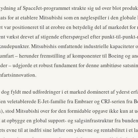
tydning af SpaceJet-programmet strakte sig ud over blot produk
ats for at etablere Mitsubishi som en nøglespiller i den global
et var positioneret til at erobre en betydelig del af markedet for 
t vækst drevet af stigende efterspørgsel efter punkt-til-punkt-r
e knudepunkter. Mitsubishis omfattende industrielle kapaciteter 
rumfart – herunder fremstilling af komponenter til Boeing og an
er – udgjorde et robust fundament for denne ambitiøse satsnin
mfartsinnovation.
r dog fyldt med udfordringer i et marked domineret af yderst erf
n veletablerede E-Jet-familie fra Embraer og CRJ-serien fra B
s), stod Mitsubishi over for den formidable opgave ikke kun at u
å at opbygge en global support- og salgsinfrastruktur fra bund
ts evne til at indfri sine løfter om ydeevne og rentabilitet i et 