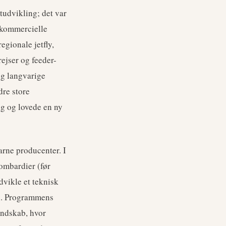
tudvikling; det var
e kommercielle
regionale jetfly,
ejser og feeder-
og langvarige
dre store
g og lovede en ny
arne producenter. I
ombardier (før
dvikle et teknisk
en. Programmens
landskab, hvor