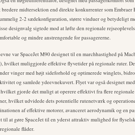
også en nøgledifferentiator, designet med passagerkomfort som
t bredere midtersektion end direkte konkurrenter som Embraer E
ummelig 2-2 sædekonfiguration, større vinduer og betydeligt me
sse designvalg sigtede mod at løfte den regionale rejseoplevels
mfortable og mindre anstrengende for passagererne.
evne var SpaceJet M90 designet til en marchhastighed på Mach
, hvilket muliggjorde effektive flyvetider på regionale ruter. 
der vinger med højt sideforhold og optimerede winglets, bidrog
ktivitet og samlede ydeevnekuvert. Flyet var også designet me
vilket gjorde det muligt at operere effektivt fra flere regional
er, hvilket udvidede dets potentielle rutenetværk og operationell
inationen af effektive motorer, avanceret aerodynamik og en pa
 til at gøre SpaceJet til en yderst attraktiv mulighed for flysels
regionale flåder.