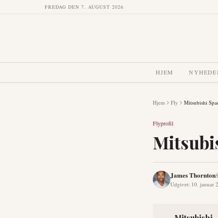
FREDAG DEN 7. AUGUST 2026
HJEM
NYHEDE
Hjem
Fly
Mitsubishi Spa
Flyprofil
Mitsubi
James Thornton
S
Udgivet
:
10. januar 
Mitsubishi