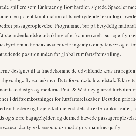
lerede spillere som Embraer og Bombardier, sigtede SpaceJet mo
gennem en potent kombination af banebrydende teknologi, overl
edret passageroplevelse. Programmet bar på betydelig national
ørste indenlandske udvikling af et kommercielt passagerfly i ov
nesbyrd om nationens avancerede ingeniørkompetencer og et fo
trædende position inden for global rumfartsfremstilling.
kerne designet til at imødekomme de udviklende krav fra regiona
iljøvenlige flyvemaskiner. Dets forventede brændstofeffektivitet
namiske design og moderne Pratt & Whitney geared turbofan-m
ner i driftsomkostninger for luftfartsselskaber. Desuden priorit
d en bredere og højere kabine end dets direkte konkurrenter, h
s og større bagagehylder, og dermed hævede passageroplevelse
 niveauer, der typisk associeres med større mainline-jetfly.