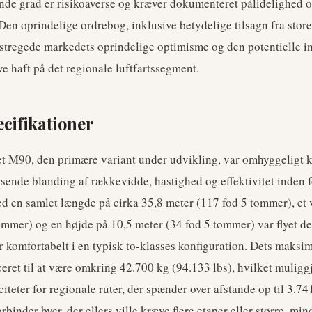
gende grad er risikoaverse og kræver dokumenteret pålidelighed 
 Den oprindelige ordrebog, inklusive betydelige tilsagn fra sto
rstregede markedets oprindelige optimisme og den potentielle i
e haft på det regionale luftfartssegment.
ecifikationer
t M90, den primære variant under udvikling, var omhyggeligt ko
isende blanding af rækkevidde, hastighed og effektivitet inden 
Med en samlet længde på cirka 35,8 meter (117 fod 5 tommer), et
ommer) og en højde på 10,5 meter (34 fod 5 tommer) var flyet de
r komfortabelt i en typisk to-klasses konfiguration. Dets maksi
ret til at være omkring 42.700 kg (94.133 lbs), hvilket muligg
iteter for regionale ruter, der spænder over afstande op til 3.7
rbinder byer, der ellers ville kræve flere etaper eller større, mind