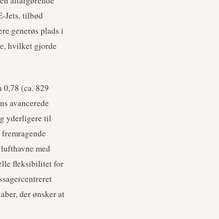
 en altafgørende
-Jets, tilbød
re generøs plads i
e, hvilket gjorde
 0,78 (ca. 829
Dens avancerede
 yderligere til
d fremragende
e lufthavne med
e fleksibilitet for
ssagercentreret
kaber, der ønsker at