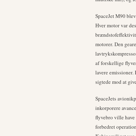
SpaceJet M90 blev
Hver motor var desi
brændstofeffektivi
motorer. Den geare
lavtrykskompressor
af forskellige flyv
lavere emissioner.
sigtede mod at giv
SpaceJets avionikpa
inkorporere avance
flyvebro ville have
forbedret operatio