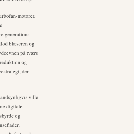
urbofan-motorer.
de
re generations
llod blæseren og
 ydeevnen på tværs
sreduktion og
estrategi, der
sandsynligvis ville
ne digitale
dsbyrde og
nseflader.