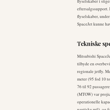
flyselskaber i sti
eftersalgssupport.
flyselskaber, unde
SpaceJet kunne hav
Tekniske sp
Mitsubishi SpaceJe
tilbyde en overbev
regionale jetfly. 
meter (95 fod 10 t
76 til 92 passagere
(MTOW) var projice
operationelle kapac
nautiske mil), og fo