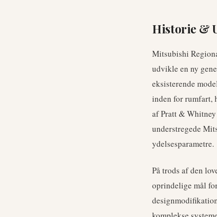
Historie & 
Mitsubishi Regiona
udvikle en ny gener
eksisterende model
inden for rumfart, 
af Pratt & Whitne
understregede Mits
ydelsesparametre.
På trods af den lov
oprindelige mål fo
designmodifikation
komplekse systemer