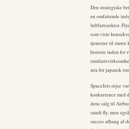
Den strategiske be
en omfattende inds
luftfartssektor. Fly
som viste konsekven
tjenester til størr
historie inden for 
rumfartsvirksomhed
æra for japansk ru
SpaceJets rejse va
konkurrence med de
dens salg til Airbu
sundt fly, men ogs
succes afhang af de