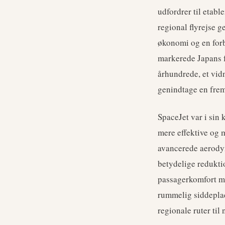
udfordrer til etab
regional flyrejse 
økonomi og en forb
markerede Japans f
århundrede, et vid
genindtage en frem
SpaceJet var i sin 
mere effektive og m
avancerede aerody
betydelige reduktio
passagerkomfort me
rummelig siddeplad
regionale ruter til