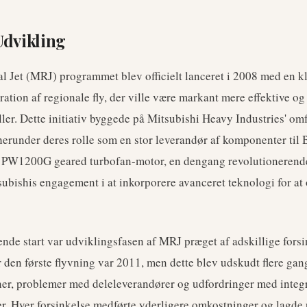
Udvikling
l Jet (MRJ) programmet blev officielt lanceret i 2008 med en kla
ation af regionale fly, der ville være markant mere effektive o
ler. Dette initiativ byggede på Mitsubishi Heavy Industries' om
herunder deres rolle som en stor leverandør af komponenter til 
y PW1200G geared turbofan-motor, en dengang revolutionerende
ubishis engagement i at inkorporere avanceret teknologi for at
ende start var udviklingsfasen af MRJ præget af adskillige forsi
r den første flyvning var 2011, men dette blev udskudt flere gan
er, problemer med deleleverandører og udfordringer med integr
. Hver forsinkelse medførte yderligere omkostninger og lagde 