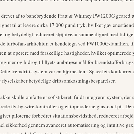
 drevet af to banebrydende Pratt & Whitney PW1200G geared t
gnet til at levere cirka 17.000 pund tryk, hvilket gav eneståen
tet og betydeligt reduceret støjniveau sammenlignet med tidlige
de turbofan-arkitektur, et kendetegn ved PW1000G-familien, ti
en at operere med forskellige hastigheder, hvilket optimerede
eregimer og bidrog til flyets ambitiøse mål for brændstofforbrug
 Dette fremdriftssystem var en hjørnesten i SpaceJets konkurrenc
e flyselskaber betydelige driftsomkostningsbesparelser.
kke skulle omfatte et sofistikeret, fuldt integreret system, der 
rede fly-by-wire-kontroller og et topmoderne glas-cockpit. Den
 givet piloterne forbedret situationsbevidsthed, reduceret arbej
nel sikkerhed gennem avanceret automatisering og intuitive græ