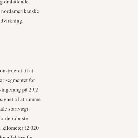
og omfattende
re nordamerikanske
ndvirkning,
nstrueret til at
for segmentet for
 vingefang på 29,2
signet til at rumme
male startvægt
jorde robuste
41 kilometer (2.020
re effektive fly.