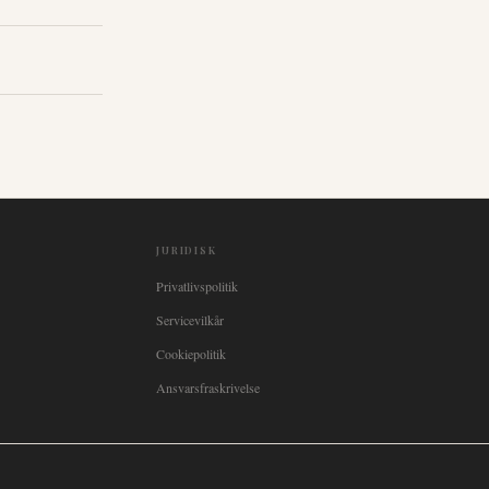
JURIDISK
Privatlivspolitik
Servicevilkår
Cookiepolitik
Ansvarsfraskrivelse