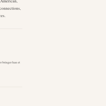
 American,
 connections,
ces.
r bringer han et