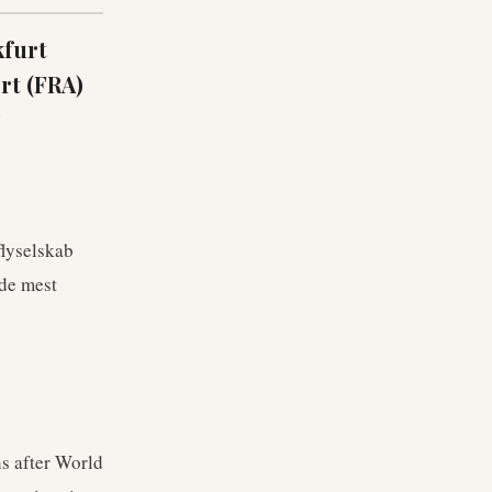
kfurt
rt (FRA)
b
flyselskab
 de mest
s after World