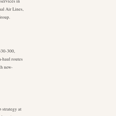
services in
al Air Lines,
Group.
330-300,
-haul routes
ith new-
 strategy at