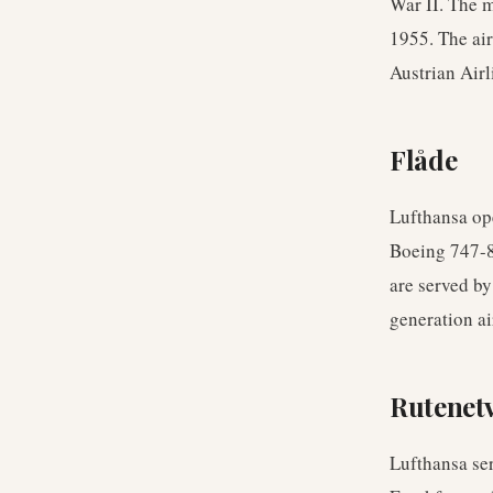
War II. The 
1955. The air
Austrian Airl
Flåde
Lufthansa op
Boeing 747-8
are served by
generation ai
Rutenet
Lufthansa ser