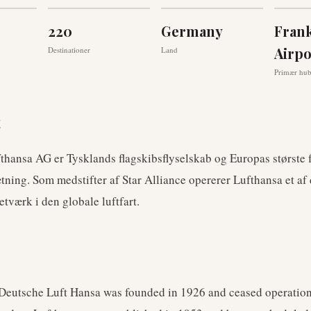
220
Germany
Fran
Airpo
Destinationer
Land
Primær hu
t
thansa AG er Tysklands flagskibsflyselskab og Europas største 
ning. Som medstifter af Star Alliance opererer Lufthansa et af
tværk i den globale luftfart.
 Deutsche Luft Hansa was founded in 1926 and ceased operation