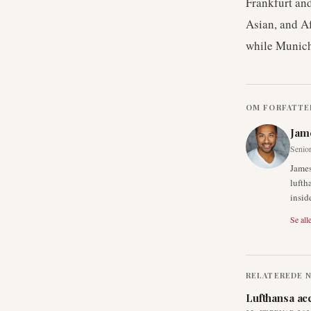
Frankfurt an
Asian, and Af
while Munich
OM FORFATTE
Jam
Senior
James
lufth
insid
Se alle
RELATEREDE 
Lufthansa ac