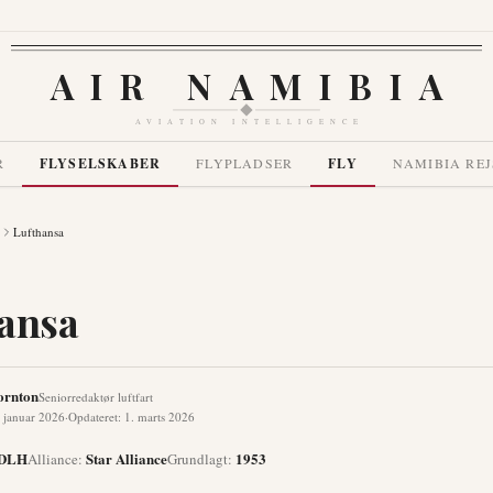
AIR NAMIBIA
AVIATION INTELLIGENCE
R
FLYSELSKABER
FLYPLADSER
FLY
NAMIBIA REJ
Lufthansa
ansa
ornton
Seniorredaktør luftfart
 januar 2026
·
Opdateret
:
1. marts 2026
DLH
Star Alliance
1953
Alliance
:
Grundlagt
: