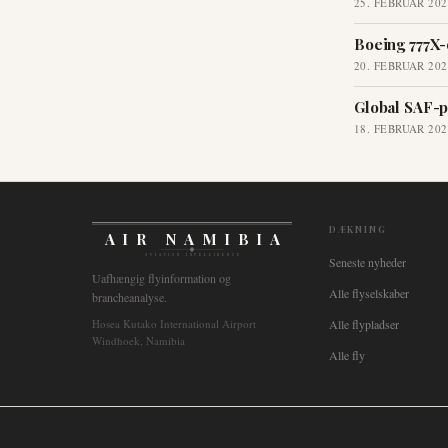
25. FEBRUAR 202
Boeing 777X-
20. FEBRUAR 202
Global SAF-p
18. FEBRUAR 202
DÆKNING
AIR NAMIBIA
AVIATION INTELLIGENCE
Seneste nyheder
Uafhængig flyinformation og
Alle flyselskaber
brancheanalyse.
Hosea Kutako International Airport
Alle flypladser
Windhoek, Namibia
Alle fly