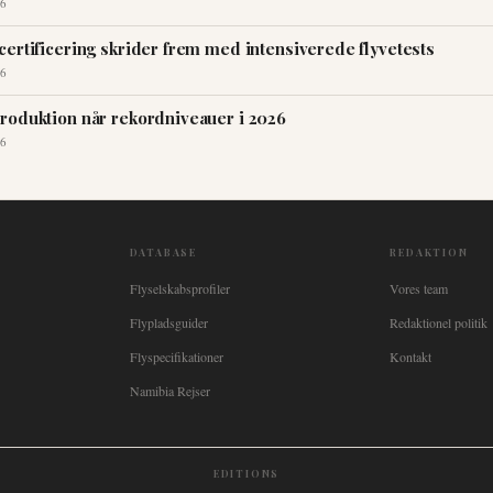
6
certificering skrider frem med intensiverede flyvetests
6
roduktion når rekordniveauer i 2026
6
DATABASE
REDAKTION
Flyselskabsprofiler
Vores team
Flypladsguider
Redaktionel politik
Flyspecifikationer
Kontakt
Namibia Rejser
EDITIONS