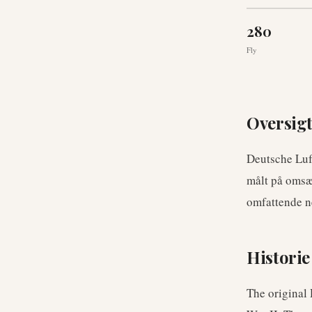
280
Fly
Oversig
Deutsche Luf
målt på omsæt
omfattende ne
Historie
The original