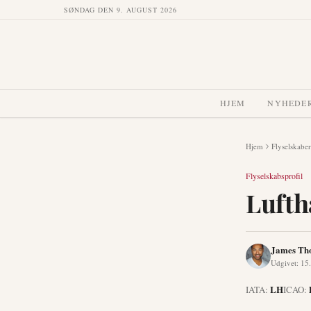
SØNDAG DEN 9. AUGUST 2026
HJEM
NYHEDE
Hjem
Flyselskaber
Flyselskabsprofil
Lufth
James Th
Udgivet
:
15.
LH
IATA:
ICAO: