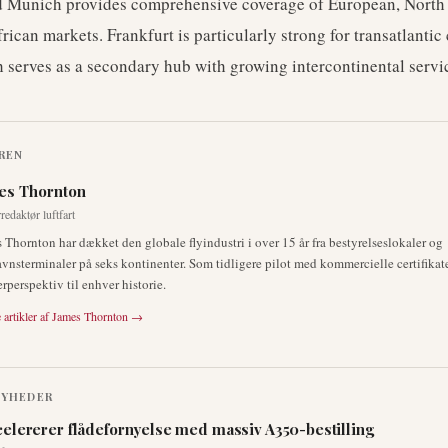
d Munich provides comprehensive coverage of European, North
rican markets. Frankfurt is particularly strong for transatlantic
 serves as a secondary hub with growing intercontinental servi
REN
es Thornton
redaktør luftfart
 Thornton har dækket den globale flyindustri i over 15 år fra bestyrelseslokaler og
avnsterminaler på seks kontinenter. Som tidligere pilot med kommercielle certifikate
erperspektiv til enhver historie.
 artikler af
James Thornton
→
NYHEDER
celererer flådefornyelse med massiv A350-bestilling