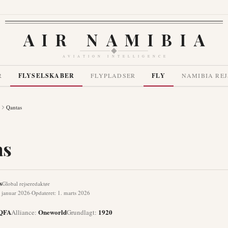
AIR NAMIBIA
AVIATION INTELLIGENCE
R
FLYSELSKABER
FLYPLADSER
FLY
NAMIBIA REJ
Qantas
as
s
Global rejseredaktør
 januar 2026
·
Opdateret
:
1. marts 2026
QFA
Oneworld
1920
Alliance
:
Grundlagt
: