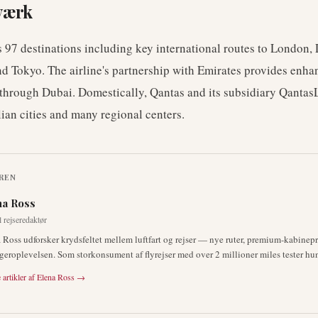
værk
 97 destinations including key international routes to London,
d Tokyo. The airline's partnership with Emirates provides enh
through Dubai. Domestically, Qantas and its subsidiary QantasL
ian cities and many regional centers.
REN
na Ross
 rejseredaktør
 Ross udforsker krydsfeltet mellem luftfart og rejser — nye ruter, premium-kabinep
geroplevelsen. Som storkonsument af flyrejser med over 2 millioner miles tester hun
 artikler af
Elena Ross
→