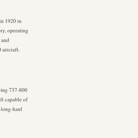
in 1920 in
ory, operating
, and
aircraft.
eing 737-800
ft capable of
-long-haul