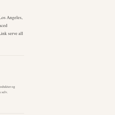
 Los Angeles,
anced
ink serve all
rodukter og
 selv.