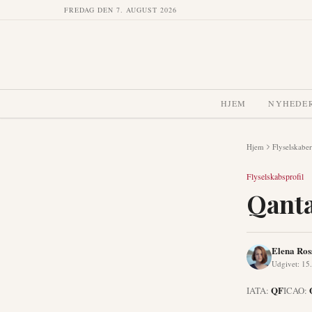
FREDAG DEN 7. AUGUST 2026
HJEM
NYHEDE
Hjem
Flyselskaber
Flyselskabsprofil
Qant
Elena Ros
Udgivet
:
15.
QF
IATA:
ICAO: