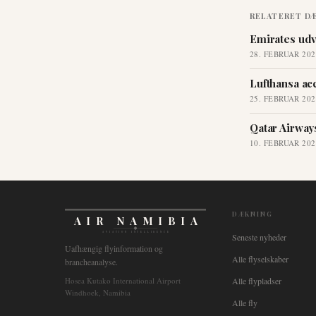
RELATERET D
Emirates udv
28. FEBRUAR 202
Lufthansa ac
25. FEBRUAR 202
Qatar Airways
10. FEBRUAR 202
DÆKNING
AIR NAMIBIA
AVIATION INTELLIGENCE
Seneste nyheder
Uafhængig flyinformation og
Alle flyselskaber
brancheanalyse.
Hosea Kutako International Airport
Alle flypladser
Windhoek, Namibia
Alle fly