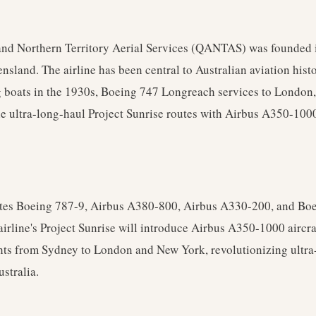
nd Northern Territory Aerial Services (QANTAS) was founded 
sland. The airline has been central to Australian aviation hist
g boats in the 1930s, Boeing 747 Longreach services to London
e ultra-long-haul Project Sunrise routes with Airbus A350-1000 
tes Boeing 787-9, Airbus A380-800, Airbus A330-200, and Bo
 airline's Project Sunrise will introduce Airbus A350-1000 aircra
ghts from Sydney to London and New York, revolutionizing ultra
ustralia.