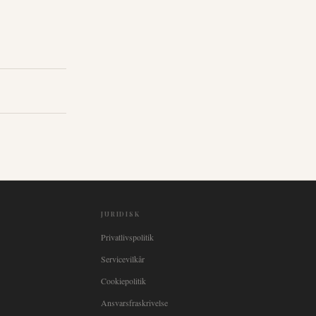
JURIDISK
Privatlivspolitik
Servicevilkår
Cookiepolitik
Ansvarsfraskrivelse