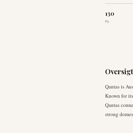
130
Fly
Oversig
Qantas is Aust
Known for its
Qantas connec
strong domes