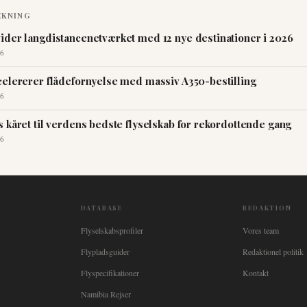
ÆKNING
ider langdistancenetværket med 12 nye destinationer i 2026
6
celererer flådefornyelse med massiv A350-bestilling
6
 kåret til verdens bedste flyselskab for rekordottende gang
6
DATABASE
REDAKTION
Flyselskabsprofiler
Vores team
Flypladsguider
Redaktionel politik
Flyspecifikationer
Kontakt
Namibia Rejser