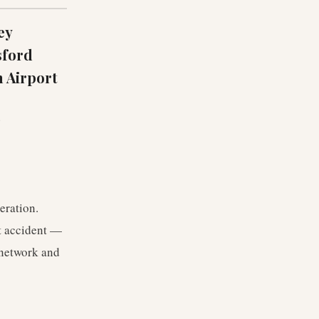
ey
sford
 Airport
b
peration.
et accident —
 network and