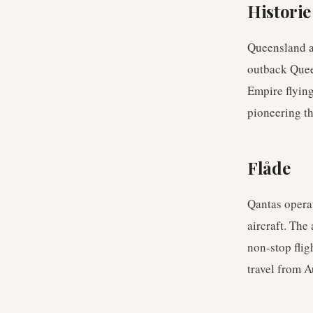
Historie
Queensland a
outback Queen
Empire flyin
pioneering th
Flåde
Qantas opera
aircraft. The
non-stop fli
travel from A