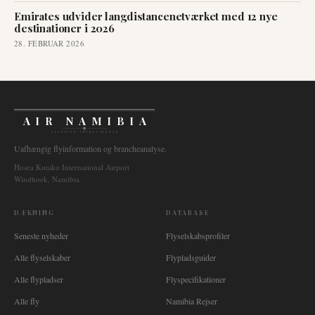
Emirates udvider langdistancenetværket med 12 nye
destinationer i 2026
28. FEBRUAR 2026
AIR NAMIBIA
AVIATION INTELLIGENCE
Uafhængig flyinformation og brancheanalyse.
Hosea Kutako International Airport
Windhoek, Namibia
DÆKNING
DATABASE
Seneste nyheder
Flyselskabsprofiler
Alle flyselskaber
Flypladsguider
Alle flypladser
Flyspecifikationer
Alle fly
Namibia Rejser