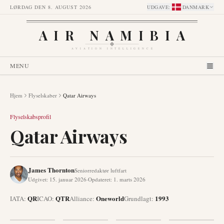
LØRDAG DEN 8. AUGUST 2026
UDGAVE
:
DANMARK
AIR NAMIBIA
AVIATION INTELLIGENCE
MENU
Hjem
Flyselskaber
Qatar Airways
Flyselskabsprofil
Qatar Airways
James Thornton
Seniorredaktør luftfart
Udgivet
:
15. januar 2026
·
Opdateret
:
1. marts 2026
QR
QTR
Oneworld
1993
IATA:
ICAO:
Alliance
:
Grundlagt
: