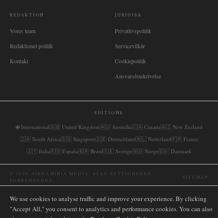
REDAKTION
JURIDISK
Vores team
Privatlivspolitik
Redaktionel politik
Servicevilkår
Kontakt
Cookiepolitik
Ansvarsfraskrivelse
EDITIONS
🌐
International
🇬🇧
United Kingdom
🇦🇺
Australia
🇨🇦
Canada
🇳🇿
New Zealand
🇿🇦
South Africa
🇸🇬
Singapore
🇩🇪
Deutschland
🇳🇱
Nederland
🇫🇷
France
🇮🇹
Italia
🇪🇸
España
🇧🇷
Brasil
🇸🇪
Sverige
🇳🇴
Norge
🇩🇰
Danmark
©
2026
AIRNAMIBIA MEDIA.
ALLE RETTIGHEDER
SITEMAP
FORBEHOLDES.
We use cookies to analyse traffic and improve your experience. By clicking
"Accept All," you consent to analytics and performance cookies. You can also