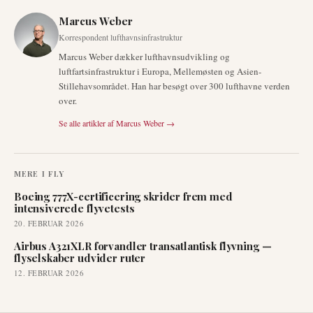
Marcus Weber
Korrespondent lufthavnsinfrastruktur
Marcus Weber dækker lufthavnsudvikling og
luftfartsinfrastruktur i Europa, Mellemøsten og Asien-
Stillehavsområdet. Han har besøgt over 300 lufthavne verden
over.
Se alle artikler af
Marcus Weber
→
MERE I
FLY
Boeing 777X-certificering skrider frem med
intensiverede flyvetests
20. FEBRUAR 2026
Airbus A321XLR forvandler transatlantisk flyvning —
flyselskaber udvider ruter
12. FEBRUAR 2026