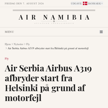
FREDAG DEN 7. AUGUST 2026
UDGAVE
:
DANMARK
AIR NAMIBIA
AVIATION INTELLIGENCE
MENU
Hjem
Nyheder
Fly
Air Serbia Airbus A319 afbryder start fra Helsinki på grund af motorfejl
Fly
Air Serbia Airbus A319
afbryder start fra
Helsinki på grund af
motorfejl