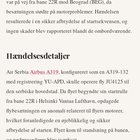
var på vej fra bane 22R mod Beograd (BEG), da
besætningen stødte på motorproblemer. Hændelsen
resulterede i en sikker afbrydelse af startsekvensen, og
ingen skader blev rapporteret blandt de ombordværende.
Hændelsesdetaljer
Air Serbia
Airbus A319
, konfigureret som en A319-132
med registrering YU-APD, skulle operere fly JU4125 til
den serbiske hovedstad. Da flyet begyndte sin startrulle
fra bane 22R i Helsinki Vantaa Lufthavn, opdagede
flybesætningen en anomali relateret til flyets motorer,
hvilket foranledigede en øjeblikkelig og sikker
afbrydelse af starten. Flyet kom til standsning på banen,
og nødprocedurer blev iværksat.