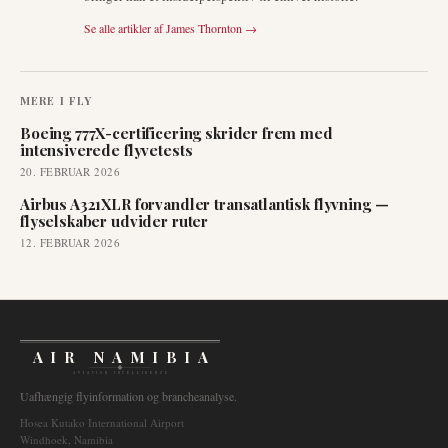
Se alle artikler af
James Thornton
→
MERE I
FLY
Boeing 777X-certificering skrider frem med
intensiverede flyvetests
20. FEBRUAR 2026
Airbus A321XLR forvandler transatlantisk flyvning —
flyselskaber udvider ruter
12. FEBRUAR 2026
AIR NAMIBIA
AVIATION INTELLIGENCE
Uafhængig flyinformation og brancheanalyse.
Hosea Kutako International Airport
Windhoek, Namibia