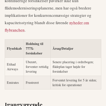
kontinuerlige forsinkelser påvirker ikke kun
flådemoderniseringsplanerne, men har også bredere
implikationer for konkurrencemæssige strategier og
kapacitetsstyring blandt disse førende
nyheder om
flybranchen
.
Holdning til
Flyselskab
777X-
Årsag/Detaljer
forsinkelser
Uberørt,
Senere placering i ordrebogen;
Etihad
forventer rettidig
flådeplan tager højde for
Airways
levering
forsinkelser
Forventet levering for 5 år siden;
Emirates
Frustreret
kritisk for operationer
Igangværende