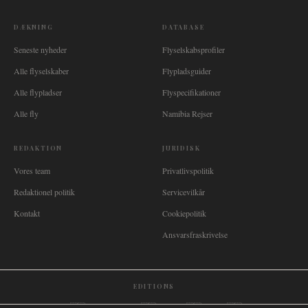
DÆKNING
DATABASE
Seneste nyheder
Flyselskabsprofiler
Alle flyselskaber
Flypladsguider
Alle flypladser
Flyspecifikationer
Alle fly
Namibia Rejser
REDAKTION
JURIDISK
Vores team
Privatlivspolitik
Redaktionel politik
Servicevilkår
Kontakt
Cookiepolitik
Ansvarsfraskrivelse
EDITIONS
🌐
International
🇬🇧
United Kingdom
🇦🇺
Australia
🇨🇦
Canada
🇳🇿
New Zealand