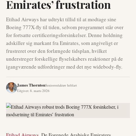
Emirates’ frustration
Etihad Airways har udtrykt tillid til at modtage sine
Boeing 777X-fly til tiden, selvom programmet står over
for fortsatte certificeringsforsinkelser. Denne holdning
adskiller sig markant fra Emirates, som angiveligt er
frustreret over den forlængede tidsplan, hvilket
understreger forskellige flyselskabers reaktioner på de
igangværende udfordringer med det nye widebody-fly.
James Thornton
Seniorredaktør luftfart
Udgivet
:
8. marts 2026
Etihad Airways
, De Forenede Arabiske Emiraters