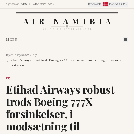
SØNDAG DEN 9. AUGUST 2026
UDGAVE
:
DANMARK
AIR NAMIBIA
AVIATION INTELLIGENCE
MENU
Hjem
Nyheder
Fly
Etihad Airways robust trods Boeing 777X forsinkelser, i modsætning til Emirates’
frustration
Fly
Etihad Airways robust
trods Boeing 777X
forsinkelser, i
modsætning til