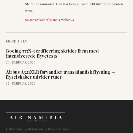
Stillehavsområdet. Han har besøgt over 300 lufthavne verden
over.
Se alle artikler af
Marcus Weber
→
MERE I
FLY
Boeing 777X-certificering skrider frem med
intensiverede flyvetests
20. FEBRUAR 2026
Airbus A321XLR forvandler transatlantisk flyvning —
flyselskaber udvider ruter
12. FEBRUAR 2026
AIR NAMIBIA
AVIATION INTELLIGENCE
Uafhængig flyinformation og brancheanalyse.