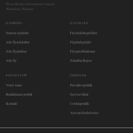
Hosea Kutako International Airport
Windhoek, Namibia
DÆKNING
DATABASE
Seneste nyheder
Flyselskabsprofiler
Alle flyselskaber
Flypladsguider
Alle flypladser
Flyspecifikationer
Alle fly
Namibia Rejser
REDAKTION
JURIDISK
Vores team
Privatlivspolitik
Redaktionel politik
Servicevilkår
Kontakt
Cookiepolitik
Ansvarsfraskrivelse