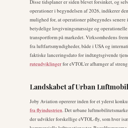
Disse tidsplaner er siden blevet forsinket, og se
operationer i begyndelsen af 2026, indikerer de
mulighed for, at operationer påbegyndes senere 
betydelige lovgivningsmæssige og operationelle f
transportform på markedet. Virksomhedens frem
fra luftfartsmyndigheder, både i USA og internati
faktiske lanceringsdato for indtægtsgivende tjen
ruteudviklinger
for eVTOL'er afhænger af streng 
Landskabet af Urban Luftmobil
Joby Aviation opererer inden for et yderst konk
fra flyindustrien
. Det urbane luftmobilitetsmarke
der udvikler forskellige eVTOL-fly, som hver især
kommercielle lufttaxatjenester. Regulframæerne e