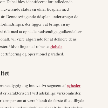
lvom Dubai blev identificeret for indledende
n nuværende status en uklar tidsplan med
i år. Denne svingende tidsplan understreger de
orhindringer, der ligger i at bringe en ny
skridt med at opnå de nødvendige godkendelser
onalt, vil være afgørende for at definere dens
ester. Udviklingen af robuste
globale
certificering og operationel parathed.
itet
urrencedygtigt og innovativt segment af
nyheder
d er karakteriseret ved adskillige virksomheder,
 kæmper om at være blandt de første til at tilbyde
r stadig under udvikling globalt, hvilket skaber