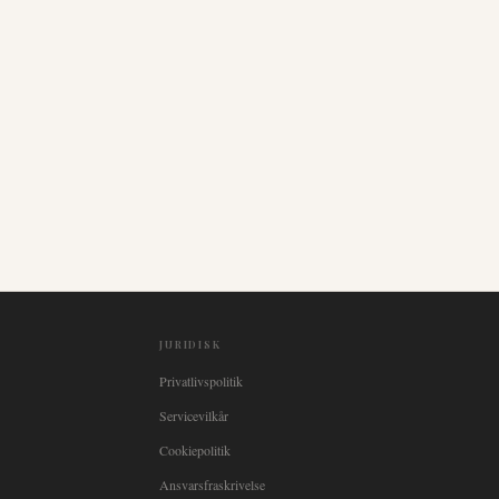
JURIDISK
Privatlivspolitik
Servicevilkår
Cookiepolitik
Ansvarsfraskrivelse