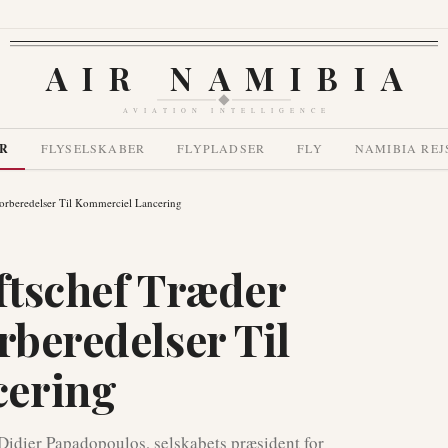
AIR NAMIBIA
AVIATION INTELLIGENCE
R
FLYSELSKABER
FLYPLADSER
FLY
NAMIBIA REJ
Forberedelser Til Kommerciel Lancering
iftschef Træder
rberedelser Til
cering
 Didier Papadopoulos, selskabets præsident for