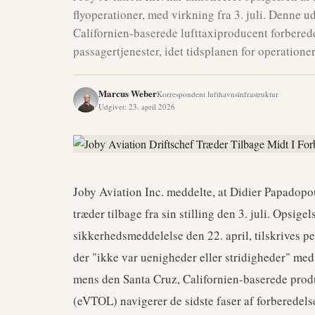
flyoperationer, med virkning fra 3. juli. Denne
Californien-baserede lufttaxiproducent forberede
passagertjenester, idet tidsplanen for operationer 
Marcus Weber
Korrespondent lufthavnsinfrastruktur
Udgivet
:
23. april 2026
Joby Aviation Inc. meddelte, at Didier Papadopou
træder tilbage fra sin stilling den 3. juli. Opsigel
sikkerhedsmeddelelse den 22. april, tilskrives p
der "ikke var uenigheder eller stridigheder" m
mens den Santa Cruz, Californien-baserede produc
(eVTOL) navigerer de sidste faser af forberedels