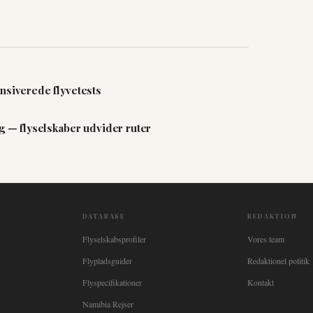
nsiverede flyvetests
ng — flyselskaber udvider ruter
DATABASE
REDAKTION
Flyselskabsprofiler
Vores team
Flypladsguider
Redaktionel politik
Flyspecifikationer
Kontakt
Namibia Rejser