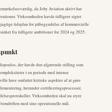
emærkelsesværdig, da Joby Aviation aktivt har
erationer. Virksomheden havde tidligere sigtet
øjagtige tidsplan for påbegyndelse af kommercielle
orsinket fra tidligere ambitioner for 2024 og 2025.
dspunkt
dopoulos, der havde den afgørende stilling som
kompleksiteter i en periode med intense
ille have omfattet kritiske aspekter af at gøre
lementering, herunder certificeringsprocesser,
ldelsesprotokoller. Virksomheden skal nu styre
remdriften mod sine operationelle mål.