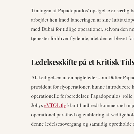
Timingen af Papadopoulos' opsigelse er særlig b
arbejdet hen imod lanceringen af sine lufttaxiop
mod Dubai for tidlige operationer, selvom den n
tjenester forbliver flydende, idet den er blevet f
Ledelsesskifte på et Kritisk Ti
Afskedigelsen af en nøgleleder som Didier Papa
præsident for flyoperationer, kunne introducere 
operationelle forberedelser. Papadopoulos' rolle v
Jobys
eVTOL fly
klar til udbredt kommerciel imp
operationel parathed og etablering af vedligeho
denne ledelsesovergang og samtidig opretholde f