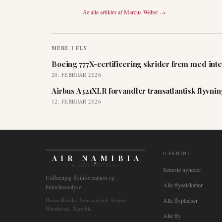
Se alle artikler af
Marcus Weber
→
MERE I
FLY
Boeing 777X-certificering skrider frem med inte
20. FEBRUAR 2026
Airbus A321XLR forvandler transatlantisk flyvni
12. FEBRUAR 2026
DÆKNING
AIR NAMIBIA
AVIATION INTELLIGENCE
Seneste nyheder
Uafhængig flyinformation og
Alle flyselskaber
brancheanalyse.
Hosea Kutako International Airport
Alle flypladser
Windhoek, Namibia
Alle fly