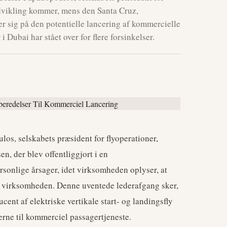
 udvikling kommer, mens den Santa Cruz,
r sig på den potentielle lancering af kommercielle
i Dubai har stået over for flere forsinkelser.
los, selskabets præsident for flyoperationer,
sen, der blev offentliggjort i en
ersonlige årsager, idet virksomheden oplyser, at
ed virksomheden. Denne uventede lederafgang sker,
ent af elektriske vertikale start- og landingsfly
erne til kommerciel passagertjeneste.