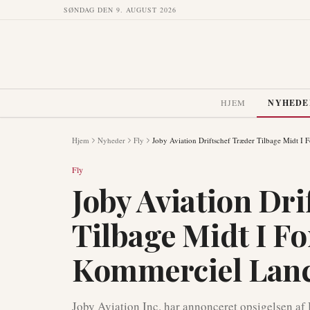
SØNDAG DEN 9. AUGUST 2026
HJEM
NYHEDE
Hjem
Nyheder
Fly
Joby Aviation Driftschef Træder Tilbage Midt I 
Fly
Joby Aviation Dr
Tilbage Midt I Fo
Kommerciel Lan
Joby Aviation Inc. har annonceret opsigelsen af