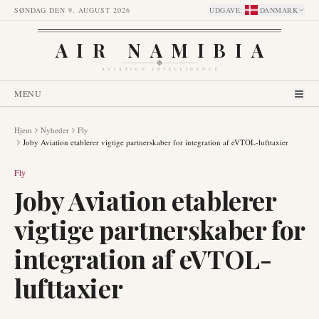
SØNDAG DEN 9. AUGUST 2026
UDGAVE
:
DANMARK
AIR NAMIBIA
AVIATION INTELLIGENCE
MENU
Hjem
Nyheder
Fly
Joby Aviation etablerer vigtige partnerskaber for integration af eVTOL-lufttaxier
Fly
Joby Aviation etablerer
vigtige partnerskaber for
integration af eVTOL-
lufttaxier