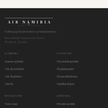
AIR NAMIBIA
AVIATION INTELLIGENCE
Uafhængig flyinformation og brancheanalyse.
Hosea Kutako International Airport
Windhoek, Namibia
DÆKNING
DATABASE
Seneste nyheder
Flyselskabsprofiler
Alle flyselskaber
Flypladsguider
Alle flypladser
Flyspecifikationer
Alle fly
Namibia Rejser
REDAKTION
JURIDISK
Vores team
Privatlivspolitik