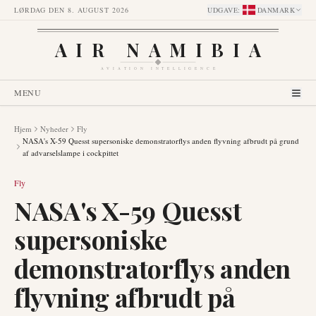
LØRDAG DEN 8. AUGUST 2026
UDGAVE
:
DANMARK
AIR NAMIBIA
AVIATION INTELLIGENCE
MENU
Hjem
Nyheder
Fly
NASA's X-59 Quesst supersoniske demonstratorflys anden flyvning afbrudt på grund
af advarselslampe i cockpittet
Fly
NASA's X-59 Quesst
supersoniske
demonstratorflys anden
flyvning afbrudt på