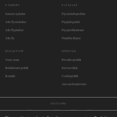
DÆKNING
DATABASE
Seneste nyheder
Flyselskabsprofiler
Alle flyselskaber
Flypladsguider
Alle flypladser
Flyspecifikationer
Alle fly
Namibia Rejser
REDAKTION
JURIDISK
Vores team
Privatlivspolitik
Redaktionel politik
Servicevilkår
Kontakt
Cookiepolitik
Ansvarsfraskrivelse
EDITIONS
🌐
International
🇬🇧
United Kingdom
🇦🇺
Australia
🇨🇦
Canada
🇳🇿
New Zealand