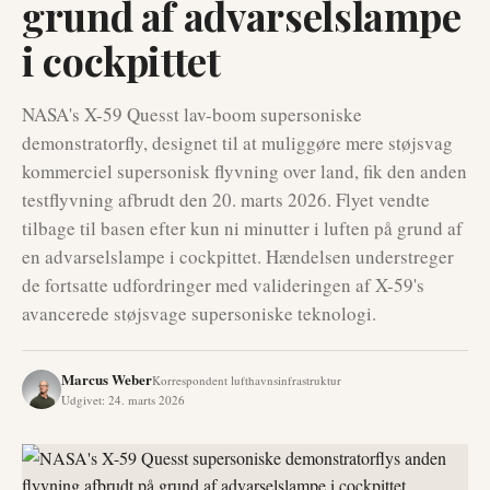
grund af advarselslampe
i cockpittet
NASA's X-59 Quesst lav-boom supersoniske
demonstratorfly, designet til at muliggøre mere støjsvag
kommerciel supersonisk flyvning over land, fik den anden
testflyvning afbrudt den 20. marts 2026. Flyet vendte
tilbage til basen efter kun ni minutter i luften på grund af
en advarselslampe i cockpittet. Hændelsen understreger
de fortsatte udfordringer med valideringen af X-59's
avancerede støjsvage supersoniske teknologi.
Marcus Weber
Korrespondent lufthavnsinfrastruktur
Udgivet
:
24. marts 2026