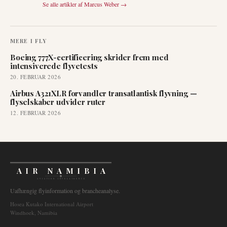
Se alle artikler af
Marcus Weber
→
MERE I
FLY
Boeing 777X-certificering skrider frem med
intensiverede flyvetests
20. FEBRUAR 2026
Airbus A321XLR forvandler transatlantisk flyvning —
flyselskaber udvider ruter
12. FEBRUAR 2026
AIR NAMIBIA
AVIATION INTELLIGENCE
Uafhængig flyinformation og brancheanalyse.
Hosea Kutako International Airport
Windhoek, Namibia