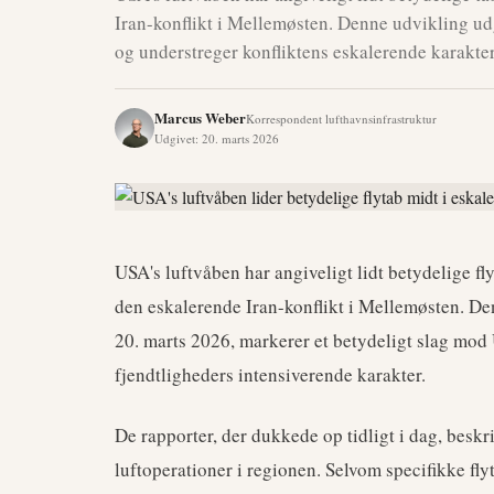
Iran-konflikt i Mellemøsten. Denne udvikling udg
og understreger konfliktens eskalerende karakter
Marcus Weber
Korrespondent lufthavnsinfrastruktur
Udgivet
:
20. marts 2026
USA's luftvåben har angiveligt lidt betydelige f
den eskalerende Iran-konflikt i Mellemøsten. De
20. marts 2026, markerer et betydeligt slag mo
fjendtligheders intensiverende karakter.
De rapporter, der dukkede op tidligt i dag, beskri
luftoperationer i regionen. Selvom specifikke flyty