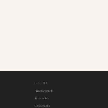
JURIDISK
Privatlivspolitik
Servicevilkår
Cookiepolitik