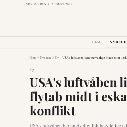
SØNDAG DEN 9. AUGUST 2026
HJEM
NYHEDE
Hjem
Nyheder
Fly
USA's luftvåben lider betydelige flytab midt i esk
Fly
USA's luftvåben l
flytab midt i esk
konflikt
USA's luftvåben har angiveligt lidt betydelige ta