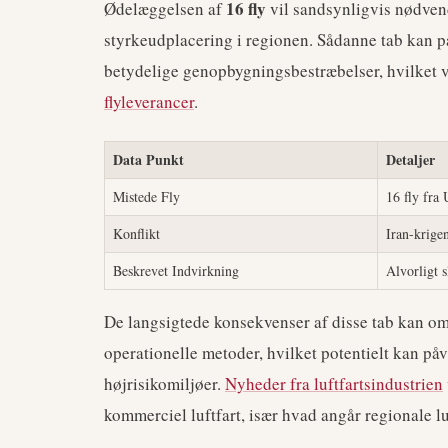
16 fly
Ødelæggelsen af
vil sandsynligvis nødven
styrkeudplacering i regionen. Sådanne tab kan 
betydelige genopbygningsbestræbelser, hvilket v
flyleverancer
.
Data Punkt
Detaljer
Mistede Fly
16 fly fra
Konflikt
Iran-krige
Beskrevet Indvirkning
Alvorligt 
De langsigtede konsekvenser af disse tab kan omf
operationelle metoder, hvilket potentielt kan på
højrisikomiljøer.
Nyheder fra luftfartsindustrien
kommerciel luftfart, især hvad angår regionale 