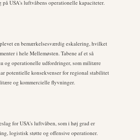
g på USA's luftvåbens operationelle kapaciteter.
 oplevet en bemærkelsesværdig eskalering, hvilket
menter i hele Mellemøsten. Tabene af et så
eau og operationelle udfordringer, som militære
har potentielle konsekvenser for regional stabilitet
itære og kommercielle flyvninger.
eslag for USA's luftvåben, som i høj grad er
ng, logistisk støtte og offensive operationer.