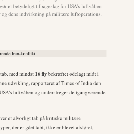
ør et betydeligt tilbageslag for USA's luftvåben
 og dens indvirkning på militære luftoperations.
16 fly
lytab, med mindst
bekræftet ødelagt midt i
nne udvikling, rapporteret af Times of India den
d USA's luftvåben og understreger de igangværende
ver et alvorligt tab på kritiske militære
per, der er gået tabt, ikke er blevet afsløret,