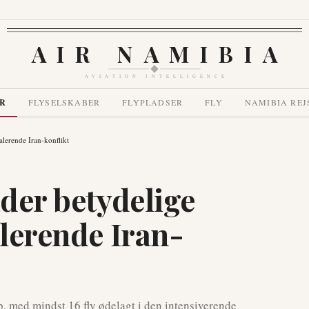
AIR NAMIBIA
AVIATION INTELLIGENCE
R
FLYSELSKABER
FLYPLADSER
FLY
NAMIBIA REJ
alerende Iran-konflikt
ider betydelige
alerende Iran-
b, med mindst 16 fly ødelagt i den intensiverende