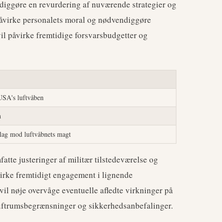
diggøre en revurdering af nuværende strategier og
påvirke personalets moral og nødvendiggøre
il påvirke fremtidige forsvarsbudgetter og
 USA's luftvåben
n
slag mod luftvåbnets magt
atte justeringer af militær tilstedeværelse og
virke fremtidigt engagement i lignende
vil nøje overvåge eventuelle afledte virkninger på
luftrumsbegrænsninger og sikkerhedsanbefalinger.