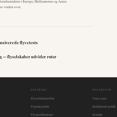
tsinfrastruktur i Europa, Mellemøsten og Asien-
ne verden over.
nsiverede flyvetests
ng — flyselskaber udvider ruter
DATABASE
REDAKTION
Flyselskabsprofiler
Vores team
Flypladsguider
Redaktionel politik
Flyspecifikationer
Kontakt