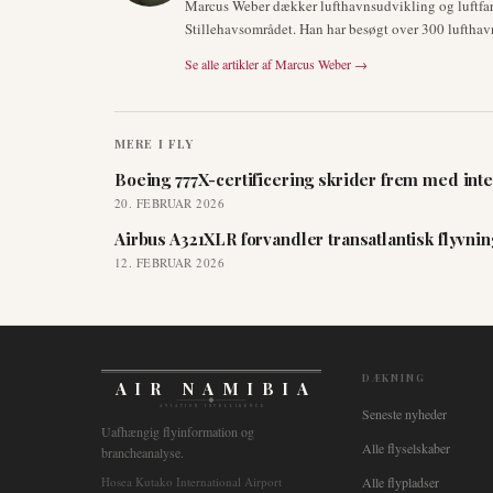
Marcus Weber dækker lufthavnsudvikling og luftfar
Stillehavsområdet. Han har besøgt over 300 lufthav
Se alle artikler af
Marcus Weber
→
MERE I
FLY
Boeing 777X-certificering skrider frem med inte
20. FEBRUAR 2026
Airbus A321XLR forvandler transatlantisk flyvni
12. FEBRUAR 2026
DÆKNING
AIR NAMIBIA
AVIATION INTELLIGENCE
Seneste nyheder
Uafhængig flyinformation og
Alle flyselskaber
brancheanalyse.
Hosea Kutako International Airport
Alle flypladser